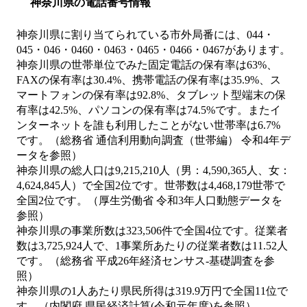
神奈川県の電話番号情報
神奈川県に割り当てられている市外局番には、044・
045・046・0460・0463・0465・0466・0467があります。
神奈川県の世帯単位でみた固定電話の保有率は63%、
FAXの保有率は30.4%、携帯電話の保有率は35.9%、ス
マートフォンの保有率は92.8%、タブレット型端末の保
有率は42.5%、パソコンの保有率は74.5%です。またイ
ンターネットを誰も利用したことがない世帯率は6.7%
です。（総務省 通信利用動向調査（世帯編） 令和4年デ
ータを参照）
神奈川県の総人口は9,215,210人（男：4,590,365人、女：
4,624,845人）で全国2位です。世帯数は4,468,179世帯で
全国2位です。（厚生労働省 令和3年人口動態データを
参照）
神奈川県の事業所数は323,506件で全国4位です。従業者
数は3,725,924人で、1事業所あたりの従業者数は11.52人
です。（総務省 平成26年経済センサス‐基礎調査を参
照）
神奈川県の1人あたり県民所得は319.9万円で全国11位で
す。（内閣府 県民経済計算(令和元年度)を参照）