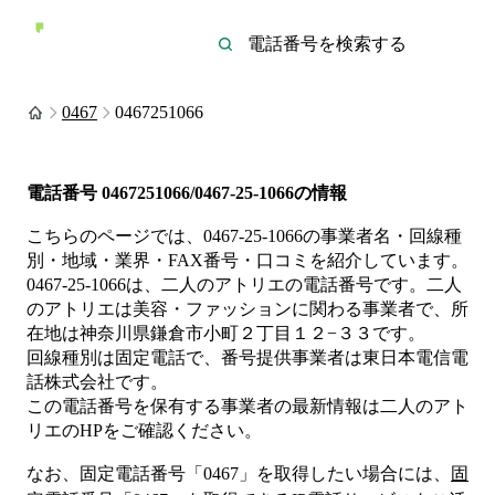
0467
0467251066
電話番号
0467251066/0467-25-1066
の情報
こちらのページでは、
0467-25-1066
の事業者名・回線種
別・地域・業界・FAX番号・口コミを紹介しています。
0467-25-1066
は、
二人のアトリエ
の電話番号です。
二人
のアトリエは
美容・ファッション
に関わる事業者
で、所
在地は神奈川県鎌倉市小町２丁目１２−３３
です。
回線種別は
固定電話
で、番号提供事業者は
東日本電信電
話株式会社
です。
この電話番号を保有する事業者の最新情報は
二人のアト
リエ
のHP
をご確認ください。
なお、固定電話番号「
0467
」を取得したい場合には、
固