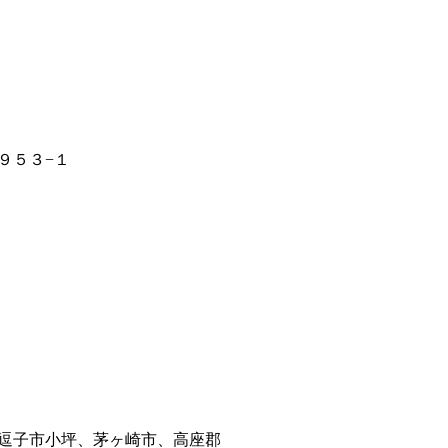
９５３−１
逗子市小坪、茅ヶ崎市、高座郡