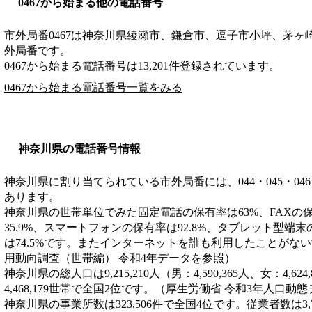
0467から始まる他の電話番号
市外局番
0467
は
神奈川県綾瀬市、鎌倉市、逗子市小坪、茅ヶ
外局番です。
0467から始まる電話番号は13,201件登録されています。
0467から始まる電話番号一覧をみる
神奈川県の電話番号情報
神奈川県に割り当てられている市外局番には、044・045・046・046
あります。
神奈川県の世帯単位でみた固定電話の保有率は63%、FAXの保
35.9%、スマートフォンの保有率は92.8%、タブレット型端末
は74.5%です。またインターネットを誰も利用したことがない
用動向調査（世帯編） 令和4年データを参照）
神奈川県の総人口は9,215,210人（男：4,590,365人、女：4,
4,468,179世帯で全国2位です。（厚生労働省 令和3年人口動
神奈川県の事業所数は323,506件で全国4位です。従業者数は3,