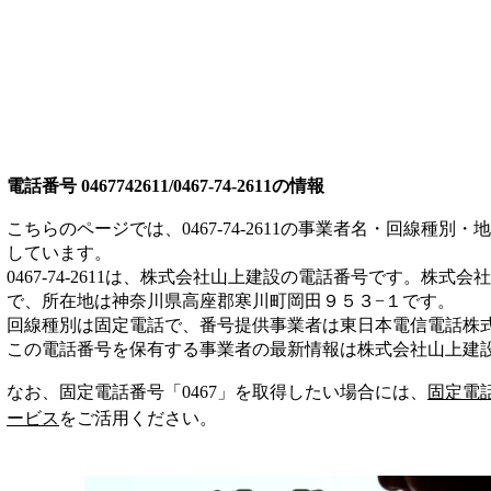
電話番号
0467742611/0467-74-2611
の情報
こちらのページでは、
0467-74-2611
の事業者名・回線種別・地
しています。
0467-74-2611
は、
株式会社山上建設
の電話番号です。
株式会社
で、所在地は神奈川県高座郡寒川町岡田９５３−１
です。
回線種別は
固定電話
で、番号提供事業者は
東日本電信電話株
この電話番号を保有する事業者の最新情報は
株式会社山上建
なお、固定電話番号「
0467
」を取得したい場合には、
固定電
ービス
をご活用ください。