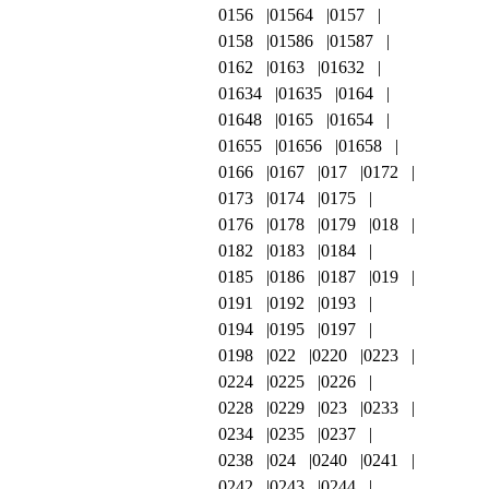
0156
01564
0157
0158
01586
01587
0162
0163
01632
01634
01635
0164
01648
0165
01654
01655
01656
01658
0166
0167
017
0172
0173
0174
0175
0176
0178
0179
018
0182
0183
0184
0185
0186
0187
019
0191
0192
0193
0194
0195
0197
0198
022
0220
0223
0224
0225
0226
0228
0229
023
0233
0234
0235
0237
0238
024
0240
0241
0242
0243
0244