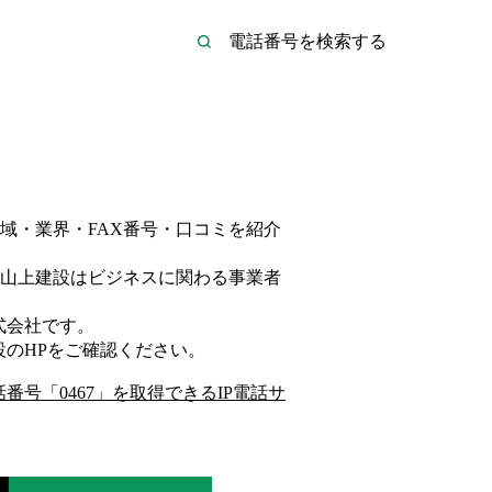
域・業界・FAX番号・口コミを紹介
山上建設は
ビジネス
に関わる事業者
式会社
です。
設
のHP
をご確認ください。
話番号「
0467
」を取得できるIP電話サ