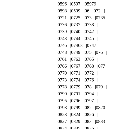
0596
0597
05979
0598
0599
06
072
0721
0725
073
0735
0736
0737
0738
0739
0740
0742
0743
0744
0745
0746
07468
0747
0748
0749
075
076
0761
0763
0765
0766
0767
0768
077
0770
0771
0772
0773
0774
0776
0778
0779
078
079
0790
0791
0794
0795
0796
0797
0798
0799
082
0820
0823
0824
0826
0827
0829
083
0833
0834
0835
0836