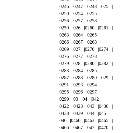
0246
0247
0248
025
0250
0254
0255
0256
0257
0258
0259
026
0260
0261
0263
0264
0265
0266
0267
0268
0269
027
0270
0274
0276
0277
0278
0279
028
0280
0282
0283
0284
0285
0287
0288
0289
029
0291
0293
0294
0295
0296
0297
0299
03
04
042
0422
0428
043
0436
0438
0439
044
045
046
0460
0463
0465
0466
0467
047
0470