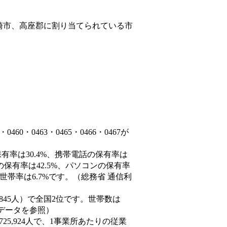
崎市、高座郡
に割り当てられている市
0・0463・0465・0466・0467が
有率は30.4%、携帯電話の保有率は
の保有率は42.5%、パソコンの保有率
世帯率は6.7%です。（総務省 通信利
624,845人）で全国2位です。世帯数は
態データを参照）
725,924人で、1事業所あたりの従業