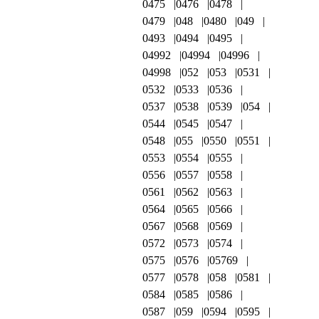
0475
0476
0478
0479
048
0480
049
0493
0494
0495
04992
04994
04996
04998
052
053
0531
0532
0533
0536
0537
0538
0539
054
0544
0545
0547
0548
055
0550
0551
0553
0554
0555
0556
0557
0558
0561
0562
0563
0564
0565
0566
0567
0568
0569
0572
0573
0574
0575
0576
05769
0577
0578
058
0581
0584
0585
0586
0587
059
0594
0595