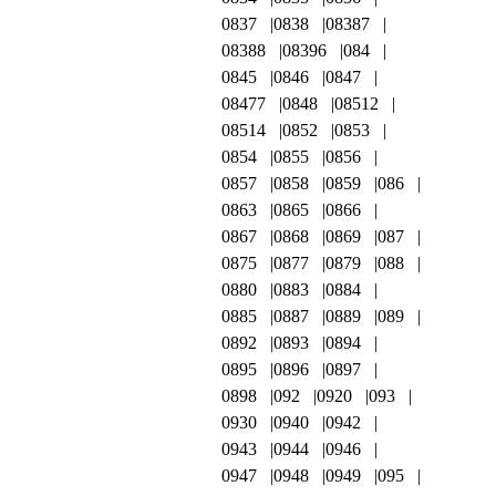
0837
0838
08387
08388
08396
084
0845
0846
0847
08477
0848
08512
08514
0852
0853
0854
0855
0856
0857
0858
0859
086
0863
0865
0866
0867
0868
0869
087
0875
0877
0879
088
0880
0883
0884
0885
0887
0889
089
0892
0893
0894
0895
0896
0897
0898
092
0920
093
0930
0940
0942
0943
0944
0946
0947
0948
0949
095