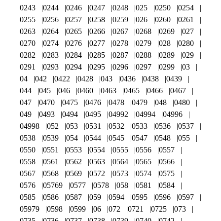
0243
0244
0246
0247
0248
025
0250
0254
0255
0256
0257
0258
0259
026
0260
0261
0263
0264
0265
0266
0267
0268
0269
027
0270
0274
0276
0277
0278
0279
028
0280
0282
0283
0284
0285
0287
0288
0289
029
0291
0293
0294
0295
0296
0297
0299
03
04
042
0422
0428
043
0436
0438
0439
044
045
046
0460
0463
0465
0466
0467
047
0470
0475
0476
0478
0479
048
0480
049
0493
0494
0495
04992
04994
04996
04998
052
053
0531
0532
0533
0536
0537
0538
0539
054
0544
0545
0547
0548
055
0550
0551
0553
0554
0555
0556
0557
0558
0561
0562
0563
0564
0565
0566
0567
0568
0569
0572
0573
0574
0575
0576
05769
0577
0578
058
0581
0584
0585
0586
0587
059
0594
0595
0596
0597
05979
0598
0599
06
072
0721
0725
073
0735
0736
0737
0738
0739
0740
0742