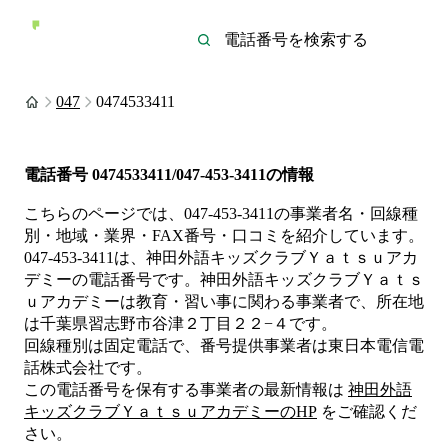
047
0474533411
電話番号
0474533411/047-453-3411
の情報
こちらのページでは、
047-453-3411
の事業者名・回線種
別・地域・業界・FAX番号・口コミを紹介しています。
047-453-3411
は、
神田外語キッズクラブＹａｔｓｕアカ
デミー
の電話番号です。
神田外語キッズクラブＹａｔｓ
ｕアカデミーは
教育・習い事
に関わる事業者
で、所在地
は千葉県習志野市谷津２丁目２２−４
です。
回線種別は
固定電話
で、番号提供事業者は
東日本電信電
話株式会社
です。
この電話番号を保有する事業者の最新情報は
神田外語
キッズクラブＹａｔｓｕアカデミー
のHP
をご確認くだ
さい。