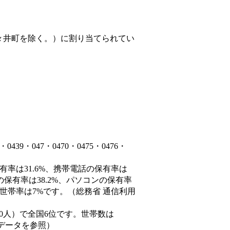
々井町を除く。）
に割り当てられてい
9・047・0470・0475・0476・
有率は31.6%、携帯電話の保有率は
の保有率は38.2%、パソコンの保有率
世帯率は7%です。（総務省 通信利用
66,690人）で全国6位です。世帯数は
態データを参照）