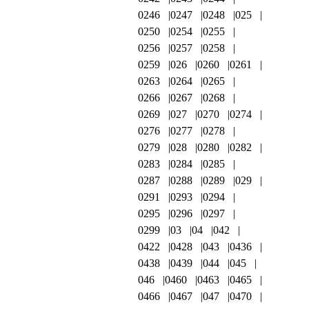
0246
0247
0248
025
0250
0254
0255
0256
0257
0258
0259
026
0260
0261
0263
0264
0265
0266
0267
0268
0269
027
0270
0274
0276
0277
0278
0279
028
0280
0282
0283
0284
0285
0287
0288
0289
029
0291
0293
0294
0295
0296
0297
0299
03
04
042
0422
0428
043
0436
0438
0439
044
045
046
0460
0463
0465
0466
0467
047
0470