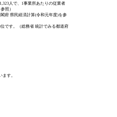
81,323人で、1事業所あたりの従業者
を参照）
内閣府 県民経済計算(令和元年度)を参
8位です。（総務省 統計でみる都道府
ています。