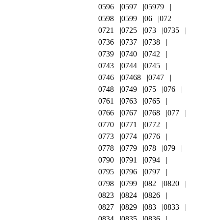
0596
0597
05979
0598
0599
06
072
0721
0725
073
0735
0736
0737
0738
0739
0740
0742
0743
0744
0745
0746
07468
0747
0748
0749
075
076
0761
0763
0765
0766
0767
0768
077
0770
0771
0772
0773
0774
0776
0778
0779
078
079
0790
0791
0794
0795
0796
0797
0798
0799
082
0820
0823
0824
0826
0827
0829
083
0833
0834
0835
0836