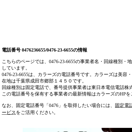
電話番号
0476236655/0476-23-6655
の情報
こちらのページでは、
0476-23-6655
の事業者名・回線種別・地
しています。
0476-23-6655
は、
カラーズ
の電話番号です。
カラーズは
美容・
在地は千葉県成田市郷部１４５０
です。
回線種別は
固定電話
で、番号提供事業者は
東日本電信電話株
この電話番号を保有する事業者の最新情報は
カラーズ
のHP
を
なお、固定電話番号「
0476
」を取得したい場合には、
固定電
ービス
をご活用ください。