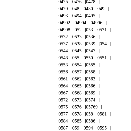
0475
0476
0478
0479
048
0480
049
0493
0494
0495
04992
04994
04996
04998
052
053
0531
0532
0533
0536
0537
0538
0539
054
0544
0545
0547
0548
055
0550
0551
0553
0554
0555
0556
0557
0558
0561
0562
0563
0564
0565
0566
0567
0568
0569
0572
0573
0574
0575
0576
05769
0577
0578
058
0581
0584
0585
0586
0587
059
0594
0595