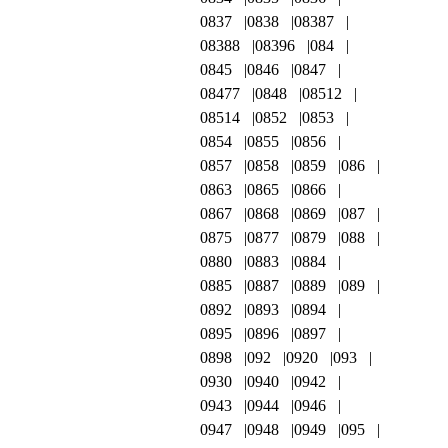
0837
0838
08387
08388
08396
084
0845
0846
0847
08477
0848
08512
08514
0852
0853
0854
0855
0856
0857
0858
0859
086
0863
0865
0866
0867
0868
0869
087
0875
0877
0879
088
0880
0883
0884
0885
0887
0889
089
0892
0893
0894
0895
0896
0897
0898
092
0920
093
0930
0940
0942
0943
0944
0946
0947
0948
0949
095