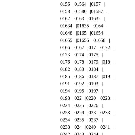
0156
01564
0157
0158
01586
01587
0162
0163
01632
01634
01635
0164
01648
0165
01654
01655
01656
01658
0166
0167
017
0172
0173
0174
0175
0176
0178
0179
018
0182
0183
0184
0185
0186
0187
019
0191
0192
0193
0194
0195
0197
0198
022
0220
0223
0224
0225
0226
0228
0229
023
0233
0234
0235
0237
0238
024
0240
0241
0242
0243
0244