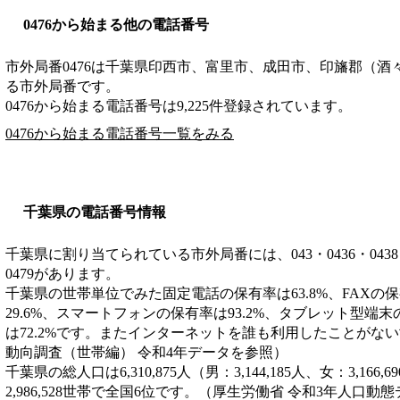
0476から始まる他の電話番号
市外局番
0476
は
千葉県印西市、富里市、成田市、印旛郡（酒
る市外局番です。
0476から始まる電話番号は9,225件登録されています。
0476から始まる電話番号一覧をみる
千葉県の電話番号情報
千葉県に割り当てられている市外局番には、043・0436・0438・043
0479があります。
千葉県の世帯単位でみた固定電話の保有率は63.8%、FAXの保
29.6%、スマートフォンの保有率は93.2%、タブレット型端末
は72.2%です。またインターネットを誰も利用したことがない
動向調査（世帯編） 令和4年データを参照）
千葉県の総人口は6,310,875人（男：3,144,185人、女：3,1
2,986,528世帯で全国6位です。（厚生労働省 令和3年人口動