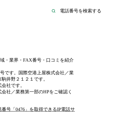
域・業界・FAX番号・口コミを紹介
号です。
国際空港上屋株式会社／業
市駒井野２１２１
です。
式会社
です。
式会社／業務第一部
のHP
をご確認く
話番号「
0476
」を取得できるIP電話サ