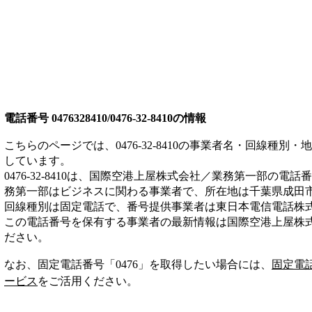
電話番号
0476328410/0476-32-8410
の情報
こちらのページでは、
0476-32-8410
の事業者名・回線種別・地
しています。
0476-32-8410
は、
国際空港上屋株式会社／業務第一部
の電話番
務第一部は
ビジネス
に関わる事業者
で、所在地は千葉県成田
回線種別は
固定電話
で、番号提供事業者は
東日本電信電話株
この電話番号を保有する事業者の最新情報は
国際空港上屋株
ださい。
なお、固定電話番号「
0476
」を取得したい場合には、
固定電
ービス
をご活用ください。