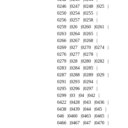
0246
0247
0248
025
0250
0254
0255
0256
0257
0258
0259
026
0260
0261
0263
0264
0265
0266
0267
0268
0269
027
0270
0274
0276
0277
0278
0279
028
0280
0282
0283
0284
0285
0287
0288
0289
029
0291
0293
0294
0295
0296
0297
0299
03
04
042
0422
0428
043
0436
0438
0439
044
045
046
0460
0463
0465
0466
0467
047
0470