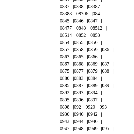
0837
0838
08387
08388
08396
084
0845
0846
0847
08477
0848
08512
08514
0852
0853
0854
0855
0856
0857
0858
0859
086
0863
0865
0866
0867
0868
0869
087
0875
0877
0879
088
0880
0883
0884
0885
0887
0889
089
0892
0893
0894
0895
0896
0897
0898
092
0920
093
0930
0940
0942
0943
0944
0946
0947
0948
0949
095