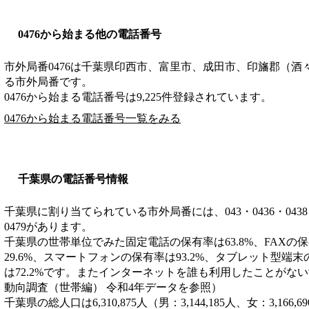
0476から始まる他の電話番号
市外局番
0476
は
千葉県印西市、富里市、成田市、印旛郡（酒
る市外局番です。
0476から始まる電話番号は9,225件登録されています。
0476から始まる電話番号一覧をみる
千葉県の電話番号情報
千葉県に割り当てられている市外局番には、043・0436・0438・043
0479があります。
千葉県の世帯単位でみた固定電話の保有率は63.8%、FAXの保
29.6%、スマートフォンの保有率は93.2%、タブレット型端末
は72.2%です。またインターネットを誰も利用したことがない
動向調査（世帯編） 令和4年データを参照）
千葉県の総人口は6,310,875人（男：3,144,185人、女：3,1