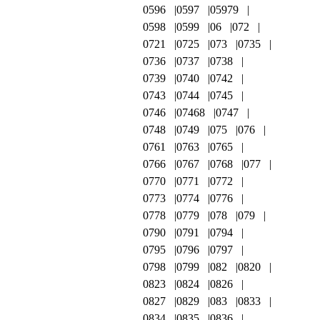
0596
0597
05979
0598
0599
06
072
0721
0725
073
0735
0736
0737
0738
0739
0740
0742
0743
0744
0745
0746
07468
0747
0748
0749
075
076
0761
0763
0765
0766
0767
0768
077
0770
0771
0772
0773
0774
0776
0778
0779
078
079
0790
0791
0794
0795
0796
0797
0798
0799
082
0820
0823
0824
0826
0827
0829
083
0833
0834
0835
0836