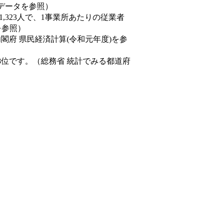
態データを参照）
81,323人で、1事業所あたりの従業者
を参照）
内閣府 県民経済計算(令和元年度)を参
8位です。（総務省 統計でみる都道府