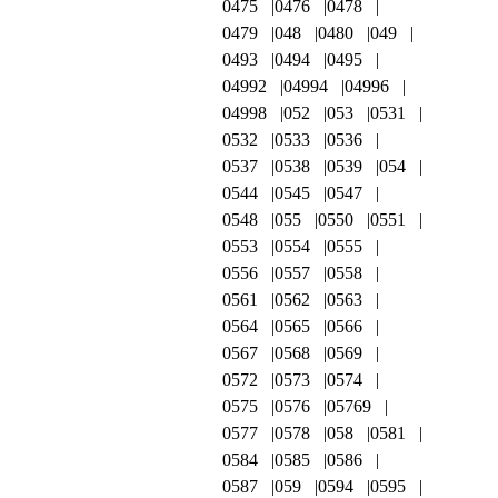
0475
0476
0478
0479
048
0480
049
0493
0494
0495
04992
04994
04996
04998
052
053
0531
0532
0533
0536
0537
0538
0539
054
0544
0545
0547
0548
055
0550
0551
0553
0554
0555
0556
0557
0558
0561
0562
0563
0564
0565
0566
0567
0568
0569
0572
0573
0574
0575
0576
05769
0577
0578
058
0581
0584
0585
0586
0587
059
0594
0595