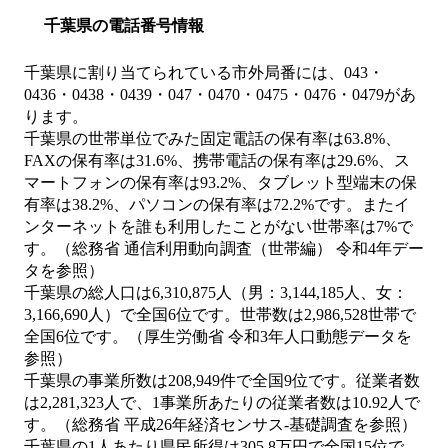
千葉県の電話番号情報
千葉県に割り当てられている市外局番には、043・
0436・0438・0439・047・0470・0475・0476・0479があ
ります。
千葉県の世帯単位でみた固定電話の保有率は63.8%、
FAXの保有率は31.6%、携帯電話の保有率は29.6%、ス
マートフォンの保有率は93.2%、タブレット型端末の保
有率は38.2%、パソコンの保有率は72.2%です。またイ
ンターネットを誰も利用したことがない世帯率は7%で
す。（総務省 通信利用動向調査（世帯編） 令和4年デー
タを参照）
千葉県の総人口は6,310,875人（男：3,144,185人、女：
3,166,690人）で全国6位です。世帯数は2,986,528世帯で
全国6位です。（厚生労働省 令和3年人口動態データを
参照）
千葉県の事業所数は208,949件で全国9位です。従業者数
は2,281,323人で、1事業所あたりの従業者数は10.92人で
す。（総務省 平成26年経済センサス‐基礎調査を参照）
千葉県の1人あたり県民所得は305.8万円で全国15位で