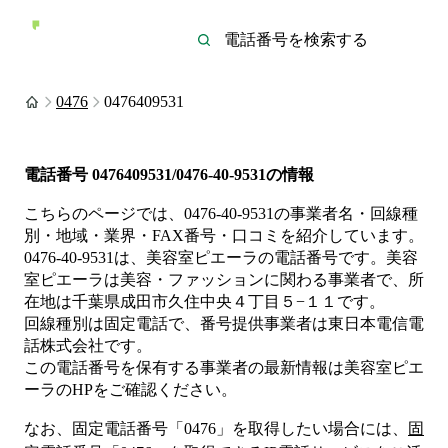
0476
0476409531
電話番号
0476409531/0476-40-9531
の情報
こちらのページでは、
0476-40-9531
の事業者名・回線種
別・地域・業界・FAX番号・口コミを紹介しています。
0476-40-9531
は、
美容室ピエーラ
の電話番号です。
美容
室ピエーラは
美容・ファッション
に関わる事業者
で、所
在地は千葉県成田市久住中央４丁目５−１１
です。
回線種別は
固定電話
で、番号提供事業者は
東日本電信電
話株式会社
です。
この電話番号を保有する事業者の最新情報は
美容室ピエ
ーラ
のHP
をご確認ください。
なお、固定電話番号「
0476
」を取得したい場合には、
固