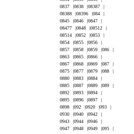
0837
0838
08387
08388
08396
084
0845
0846
0847
08477
0848
08512
08514
0852
0853
0854
0855
0856
0857
0858
0859
086
0863
0865
0866
0867
0868
0869
087
0875
0877
0879
088
0880
0883
0884
0885
0887
0889
089
0892
0893
0894
0895
0896
0897
0898
092
0920
093
0930
0940
0942
0943
0944
0946
0947
0948
0949
095