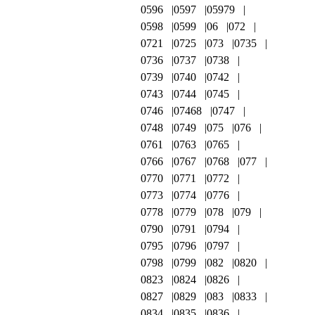
0596
0597
05979
0598
0599
06
072
0721
0725
073
0735
0736
0737
0738
0739
0740
0742
0743
0744
0745
0746
07468
0747
0748
0749
075
076
0761
0763
0765
0766
0767
0768
077
0770
0771
0772
0773
0774
0776
0778
0779
078
079
0790
0791
0794
0795
0796
0797
0798
0799
082
0820
0823
0824
0826
0827
0829
083
0833
0834
0835
0836