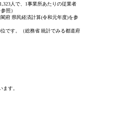
81,323人で、1事業所あたりの従業者
を参照）
内閣府 県民経済計算(令和元年度)を参
8位です。（総務省 統計でみる都道府
ています。