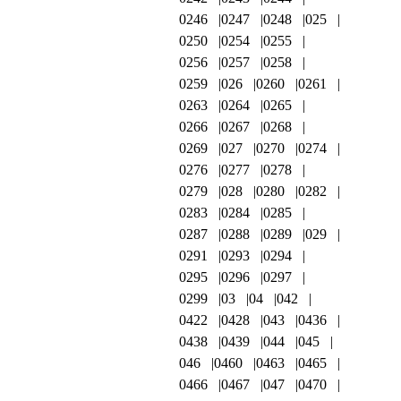
0246
0247
0248
025
0250
0254
0255
0256
0257
0258
0259
026
0260
0261
0263
0264
0265
0266
0267
0268
0269
027
0270
0274
0276
0277
0278
0279
028
0280
0282
0283
0284
0285
0287
0288
0289
029
0291
0293
0294
0295
0296
0297
0299
03
04
042
0422
0428
043
0436
0438
0439
044
045
046
0460
0463
0465
0466
0467
047
0470