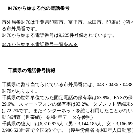
0476から始まる他の電話番号
市外局番
0476
は
千葉県印西市、富里市、成田市、印旛郡（酒
る市外局番です。
0476から始まる電話番号は9,225件登録されています。
0476から始まる電話番号一覧をみる
千葉県の電話番号情報
千葉県に割り当てられている市外局番には、043・0436・0438・043
0479があります。
千葉県の世帯単位でみた固定電話の保有率は63.8%、FAXの保
29.6%、スマートフォンの保有率は93.2%、タブレット型端末
は72.2%です。またインターネットを誰も利用したことがない
動向調査（世帯編） 令和4年データを参照）
千葉県の総人口は6,310,875人（男：3,144,185人、女：3,1
2,986,528世帯で全国6位です。（厚生労働省 令和3年人口動