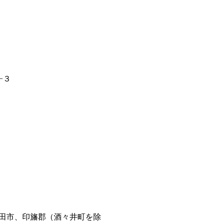
−３
田市、印旛郡（酒々井町を除