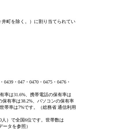
々井町を除く。）
に割り当てられてい
9・047・0470・0475・0476・
有率は31.6%、携帯電話の保有率は
の保有率は38.2%、パソコンの保有率
世帯率は7%です。（総務省 通信利用
66,690人）で全国6位です。世帯数は
態データを参照）