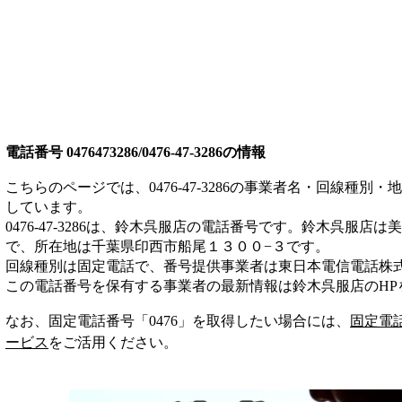
電話番号
0476473286/0476-47-3286
の情報
こちらのページでは、
0476-47-3286
の事業者名・回線種別・地
しています。
0476-47-3286
は、
鈴木呉服店
の電話番号です。
鈴木呉服店は
美
で、所在地は千葉県印西市船尾１３００−３
です。
回線種別は
固定電話
で、番号提供事業者は
東日本電信電話株
この電話番号を保有する事業者の最新情報は
鈴木呉服店
のHP
なお、固定電話番号「
0476
」を取得したい場合には、
固定電
ービス
をご活用ください。