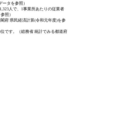
態データを参照）
81,323人で、1事業所あたりの従業者
を参照）
内閣府 県民経済計算(令和元年度)を参
8位です。（総務省 統計でみる都道府