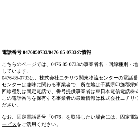
電話番号
0476850733/0476-85-0733
の情報
こちらのページでは、
0476-85-0733
の事業者名・回線種別・地
しています。
0476-85-0733
は、
株式会社ニチリウ関東物流センター
の電話番
センターは
趣味
に関わる事業者
で、所在地は千葉県印旛郡栄
回線種別は
固定電話
で、番号提供事業者は
東日本電信電話株
この電話番号を保有する事業者の最新情報は
株式会社ニチリ
ださい。
なお、固定電話番号「
0476
」を取得したい場合には、
固定電
ービス
をご活用ください。