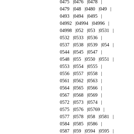
0475
0476
0478
0479
048
0480
049
0493
0494
0495
04992
04994
04996
04998
052
053
0531
0532
0533
0536
0537
0538
0539
054
0544
0545
0547
0548
055
0550
0551
0553
0554
0555
0556
0557
0558
0561
0562
0563
0564
0565
0566
0567
0568
0569
0572
0573
0574
0575
0576
05769
0577
0578
058
0581
0584
0585
0586
0587
059
0594
0595