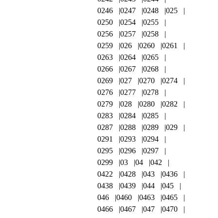
0246
0247
0248
025
0250
0254
0255
0256
0257
0258
0259
026
0260
0261
0263
0264
0265
0266
0267
0268
0269
027
0270
0274
0276
0277
0278
0279
028
0280
0282
0283
0284
0285
0287
0288
0289
029
0291
0293
0294
0295
0296
0297
0299
03
04
042
0422
0428
043
0436
0438
0439
044
045
046
0460
0463
0465
0466
0467
047
0470