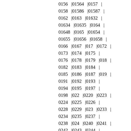
0156
01564
0157
0158
01586
01587
0162
0163
01632
01634
01635
0164
01648
0165
01654
01655
01656
01658
0166
0167
017
0172
0173
0174
0175
0176
0178
0179
018
0182
0183
0184
0185
0186
0187
019
0191
0192
0193
0194
0195
0197
0198
022
0220
0223
0224
0225
0226
0228
0229
023
0233
0234
0235
0237
0238
024
0240
0241
0242
0243
0244