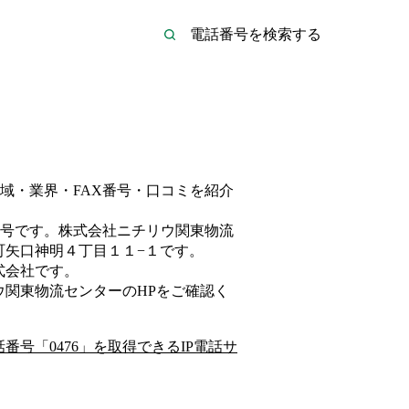
域・業界・FAX番号・口コミを紹介
号です。
株式会社ニチリウ関東物流
町矢口神明４丁目１１−１
です。
式会社
です。
ウ関東物流センター
のHP
をご確認く
話番号「
0476
」を取得できるIP電話サ