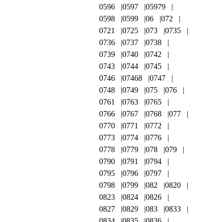
0596
0597
05979
0598
0599
06
072
0721
0725
073
0735
0736
0737
0738
0739
0740
0742
0743
0744
0745
0746
07468
0747
0748
0749
075
076
0761
0763
0765
0766
0767
0768
077
0770
0771
0772
0773
0774
0776
0778
0779
078
079
0790
0791
0794
0795
0796
0797
0798
0799
082
0820
0823
0824
0826
0827
0829
083
0833
0834
0835
0836