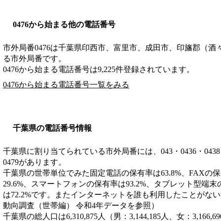
0476から始まる他の電話番号
市外局番
0476
は
千葉県印西市、富里市、成田市、印旛郡（酒
る市外局番です。
0476から始まる電話番号は9,225件登録されています。
0476から始まる電話番号一覧をみる
千葉県の電話番号情報
千葉県に割り当てられている市外局番には、043・0436・0438・043
0479があります。
千葉県の世帯単位でみた固定電話の保有率は63.8%、FAXの保
29.6%、スマートフォンの保有率は93.2%、タブレット型端末
は72.2%です。またインターネットを誰も利用したことがない
動向調査（世帯編） 令和4年データを参照）
千葉県の総人口は6,310,875人（男：3,144,185人、女：3,1