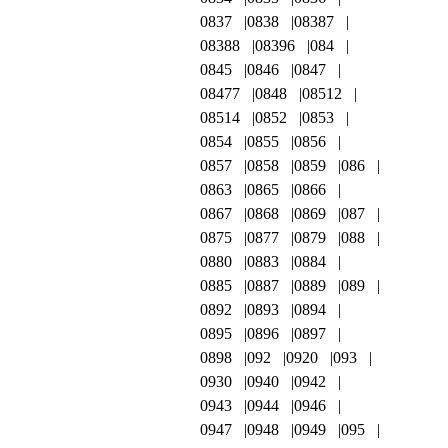
0837
0838
08387
08388
08396
084
0845
0846
0847
08477
0848
08512
08514
0852
0853
0854
0855
0856
0857
0858
0859
086
0863
0865
0866
0867
0868
0869
087
0875
0877
0879
088
0880
0883
0884
0885
0887
0889
089
0892
0893
0894
0895
0896
0897
0898
092
0920
093
0930
0940
0942
0943
0944
0946
0947
0948
0949
095