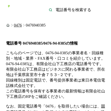
0476
0476940385
電話番号
0476940385/0476-94-0385
の情報
こちらのページでは、
0476-94-0385
の事業者名・回線種
別・地域・業界・FAX番号・口コミを紹介しています。
0476-94-0385
は、
有限会社山下工務店
の電話番号です。
有限会社山下工務店は
ビジネス
に関わる事業者
で、所在
地は千葉県富里市十倉７５３−２
です。
回線種別は
固定電話
で、番号提供事業者は
東日本電信電
話株式会社
です。
この電話番号を保有する事業者の最新情報は
有限会社山
下工務店
のHP
をご確認ください。
なお、固定電話番号「
0476
」を取得したい場合には、
固