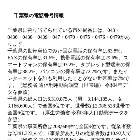
千葉県の電話番号情報
千葉県に割り当てられている市外局番には、043・
0436・0438・0439・047・0470・0475・0476・0479があ
ります。
千葉県の世帯単位でみた固定電話の保有率は63.8%、
FAXの保有率は31.6%、携帯電話の保有率は29.6%、ス
マートフォンの保有率は93.2%、タブレット型端末の保
有率は38.2%、パソコンの保有率は72.2%です。またイ
ンターネットを誰も利用したことがない世帯率は7%で
す。（総務省 通信利用動向調査（世帯編） 令和4年デー
タを参照）
千葉県の総人口は6,310,875人（男：3,144,185人、女：
3,166,690人）で全国6位です。世帯数は2,986,528世帯で
全国6位です。（厚生労働省 令和3年人口動態データを
参照）
千葉県の事業所数は208,949件で全国9位です。従業者数
は2,281,323人で、1事業所あたりの従業者数は10.92人で