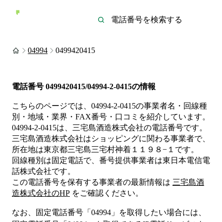
04994
0499420415
電話番号
0499420415/04994-2-0415
の情報
こちらのページでは、
04994-2-0415
の事業者名・回線種
別・地域・業界・FAX番号・口コミを紹介しています。
04994-2-0415
は、
三宅島酒造株式会社
の電話番号です。
三宅島酒造株式会社は
ショッピング
に関わる事業者
で、
所在地は東京都三宅島三宅村神着１１９８−１
です。
回線種別は
固定電話
で、番号提供事業者は
東日本電信電
話株式会社
です。
この電話番号を保有する事業者の最新情報は
三宅島酒
造株式会社
のHP
をご確認ください。
なお、固定電話番号「
04994
」を取得したい場合には、