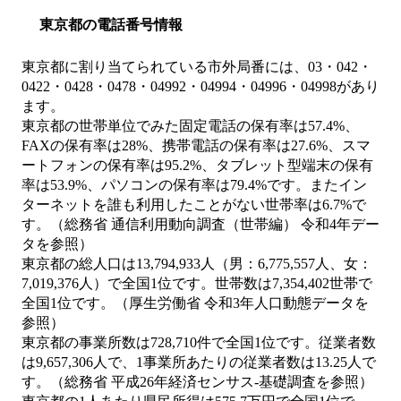
東京都の電話番号情報
東京都に割り当てられている市外局番には、03・042・
0422・0428・0478・04992・04994・04996・04998があり
ます。
東京都の世帯単位でみた固定電話の保有率は57.4%、
FAXの保有率は28%、携帯電話の保有率は27.6%、スマ
ートフォンの保有率は95.2%、タブレット型端末の保有
率は53.9%、パソコンの保有率は79.4%です。またイン
ターネットを誰も利用したことがない世帯率は6.7%で
す。（総務省 通信利用動向調査（世帯編） 令和4年デー
タを参照）
東京都の総人口は13,794,933人（男：6,775,557人、女：
7,019,376人）で全国1位です。世帯数は7,354,402世帯で
全国1位です。（厚生労働省 令和3年人口動態データを
参照）
東京都の事業所数は728,710件で全国1位です。従業者数
は9,657,306人で、1事業所あたりの従業者数は13.25人で
す。（総務省 平成26年経済センサス‐基礎調査を参照）