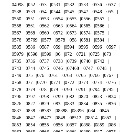
04998
052
053
0531
0532
0533
0536
0537
0538
0539
054
0544
0545
0547
0548
055
0550
0551
0553
0554
0555
0556
0557
0558
0561
0562
0563
0564
0565
0566
0567
0568
0569
0572
0573
0574
0575
0576
05769
0577
0578
058
0581
0584
0585
0586
0587
059
0594
0595
0596
0597
05979
0598
0599
06
072
0721
0725
073
0735
0736
0737
0738
0739
0740
0742
0743
0744
0745
0746
07468
0747
0748
0749
075
076
0761
0763
0765
0766
0767
0768
077
0770
0771
0772
0773
0774
0776
0778
0779
078
079
0790
0791
0794
0795
0796
0797
0798
0799
082
0820
0823
0824
0826
0827
0829
083
0833
0834
0835
0836
0837
0838
08387
08388
08396
084
0845
0846
0847
08477
0848
08512
08514
0852
0853
0854
0855
0856
0857
0858
0859
086
0863
0865
0866
0867
0868
0869
087
0875