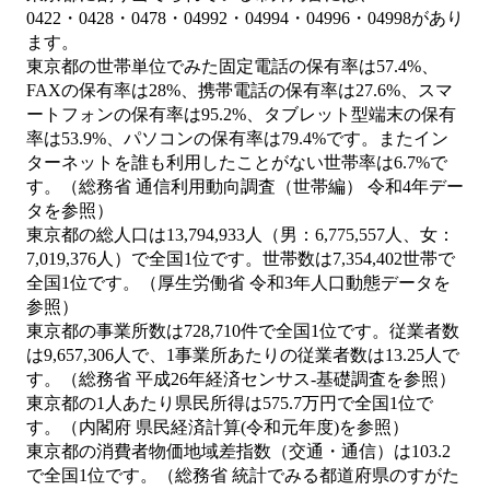
0422・0428・0478・04992・04994・04996・04998があり
ます。
東京都の世帯単位でみた固定電話の保有率は57.4%、
FAXの保有率は28%、携帯電話の保有率は27.6%、スマ
ートフォンの保有率は95.2%、タブレット型端末の保有
率は53.9%、パソコンの保有率は79.4%です。またイン
ターネットを誰も利用したことがない世帯率は6.7%で
す。（総務省 通信利用動向調査（世帯編） 令和4年デー
タを参照）
東京都の総人口は13,794,933人（男：6,775,557人、女：
7,019,376人）で全国1位です。世帯数は7,354,402世帯で
全国1位です。（厚生労働省 令和3年人口動態データを
参照）
東京都の事業所数は728,710件で全国1位です。従業者数
は9,657,306人で、1事業所あたりの従業者数は13.25人で
す。（総務省 平成26年経済センサス‐基礎調査を参照）
東京都の1人あたり県民所得は575.7万円で全国1位で
す。（内閣府 県民経済計算(令和元年度)を参照）
東京都の消費者物価地域差指数（交通・通信）は103.2
で全国1位です。（総務省 統計でみる都道府県のすがた