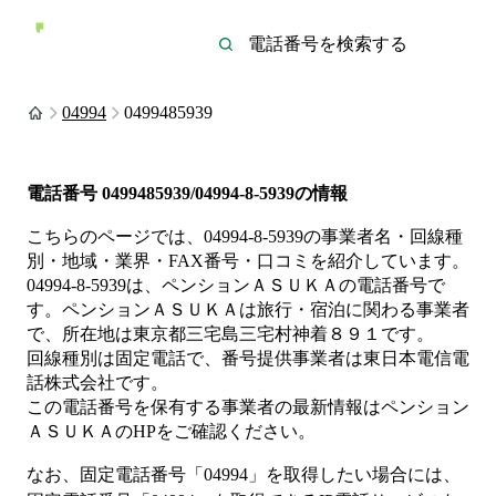
04994
0499485939
電話番号
0499485939/04994-8-5939
の情報
こちらのページでは、
04994-8-5939
の事業者名・回線種
別・地域・業界・FAX番号・口コミを紹介しています。
04994-8-5939
は、
ペンションＡＳＵＫＡ
の電話番号で
す。
ペンションＡＳＵＫＡは
旅行・宿泊
に関わる事業者
で、所在地は東京都三宅島三宅村神着８９１
です。
回線種別は
固定電話
で、番号提供事業者は
東日本電信電
話株式会社
です。
この電話番号を保有する事業者の最新情報は
ペンション
ＡＳＵＫＡ
のHP
をご確認ください。
なお、固定電話番号「
04994
」を取得したい場合には、