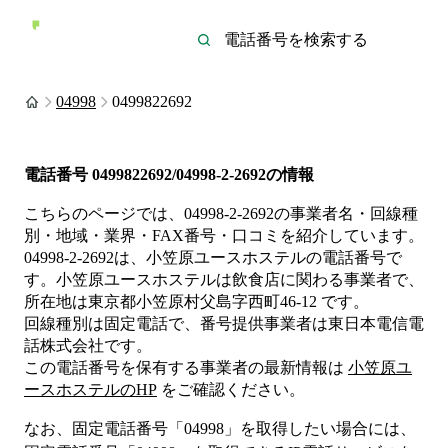
04998
0499822692
電話番号
0499822692/04998-2-2692
の情報
こちらのページでは、
04998-2-2692
の事業者名・回線種
別・地域・業界・FAX番号・口コミを紹介しています。
04998-2-2692
は、
小笠原ユースホステル
の電話番号で
す。
小笠原ユースホステルは
飲食店
に関わる事業者
で、
所在地は東京都小笠原村父島字西町46-12
です。
回線種別は
固定電話
で、番号提供事業者は
東日本電信電
話株式会社
です。
この電話番号を保有する事業者の最新情報は
小笠原ユ
ースホステル
のHP
をご確認ください。
なお、固定電話番号「
04998
」を取得したい場合には、