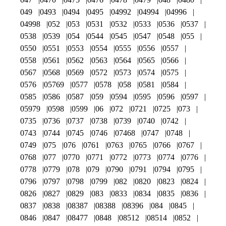
049
0493
0494
0495
04992
04994
04996
04998
052
053
0531
0532
0533
0536
0537
0538
0539
054
0544
0545
0547
0548
055
0550
0551
0553
0554
0555
0556
0557
0558
0561
0562
0563
0564
0565
0566
0567
0568
0569
0572
0573
0574
0575
0576
05769
0577
0578
058
0581
0584
0585
0586
0587
059
0594
0595
0596
0597
05979
0598
0599
06
072
0721
0725
073
0735
0736
0737
0738
0739
0740
0742
0743
0744
0745
0746
07468
0747
0748
0749
075
076
0761
0763
0765
0766
0767
0768
077
0770
0771
0772
0773
0774
0776
0778
0779
078
079
0790
0791
0794
0795
0796
0797
0798
0799
082
0820
0823
0824
0826
0827
0829
083
0833
0834
0835
0836
0837
0838
08387
08388
08396
084
0845
0846
0847
08477
0848
08512
08514
0852