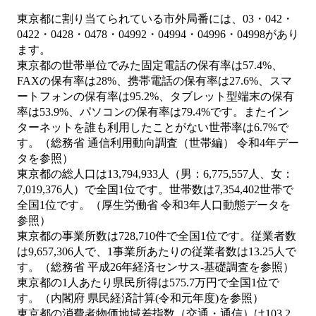
東京都に割り当てられている市外局番には、03・042・
0422・0428・0478・04992・04994・04996・04998があり
ます。
東京都の世帯単位でみた固定電話の保有率は57.4%、
FAXの保有率は28%、携帯電話の保有率は27.6%、スマ
ートフォンの保有率は95.2%、タブレット型端末の保有
率は53.9%、パソコンの保有率は79.4%です。またイン
ターネットを誰も利用したことがない世帯率は6.7%で
す。（総務省 通信利用動向調査（世帯編） 令和4年デー
タを参照）
東京都の総人口は13,794,933人（男：6,775,557人、女：
7,019,376人）で全国1位です。世帯数は7,354,402世帯で
全国1位です。（厚生労働省 令和3年人口動態データを
参照）
東京都の事業所数は728,710件で全国1位です。従業者数
は9,657,306人で、1事業所あたりの従業者数は13.25人で
す。（総務省 平成26年経済センサス‐基礎調査を参照）
東京都の1人あたり県民所得は575.7万円で全国1位で
す。（内閣府 県民経済計算(令和元年度)を参照）
東京都の消費者物価地域差指数（交通・通信）は103.2