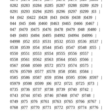
0282
0283
0284
0285
0287
0288
0289
029
0291
0293
0294
0295
0296
0297
0299
03
04
042
0422
0428
043
0436
0438
0439
044
045
046
0460
0463
0465
0466
0467
047
0470
0475
0476
0478
0479
048
0480
049
0493
0494
0495
04992
04994
04996
04998
052
053
0531
0532
0533
0536
0537
0538
0539
054
0544
0545
0547
0548
055
0550
0551
0553
0554
0555
0556
0557
0558
0561
0562
0563
0564
0565
0566
0567
0568
0569
0572
0573
0574
0575
0576
05769
0577
0578
058
0581
0584
0585
0586
0587
059
0594
0595
0596
0597
05979
0598
0599
06
072
0721
0725
073
0735
0736
0737
0738
0739
0740
0742
0743
0744
0745
0746
07468
0747
0748
0749
075
076
0761
0763
0765
0766
0767
0768
077
0770
0771
0772
0773
0774
0776