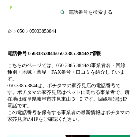
050
05033853844
電話番号
05033853844/050-3385-3844
の情報
こちらのページでは、
050-3385-3844
の事業者名・回線
種別・地域・業界・FAX番号・口コミを紹介していま
す。
050-3385-3844
は、
ポチタマの家芥見店
の電話番号で
す。
ポチタマの家芥見店は
ペット
に関わる事業者
で、所
在地は岐阜県岐阜市芥見東山３−９
です。
回線種別は
IP
電話
です。
この電話番号を保有する事業者の最新情報は
ポチタマの
家芥見店
のHP
をご確認ください。