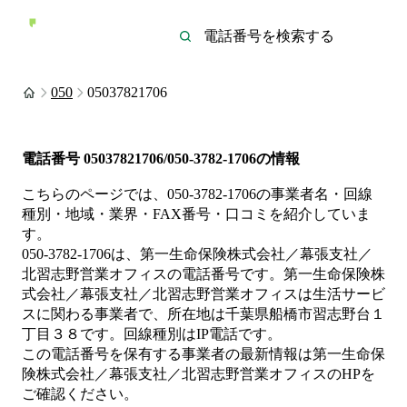
050
05037821706
電話番号
05037821706/050-3782-1706
の情報
こちらのページでは、
050-3782-1706
の事業者名・回線
種別・地域・業界・FAX番号・口コミを紹介していま
す。
050-3782-1706
は、
第一生命保険株式会社／幕張支社／
北習志野営業オフィス
の電話番号です。
第一生命保険株
式会社／幕張支社／北習志野営業オフィスは
生活サービ
ス
に関わる事業者
で、所在地は千葉県船橋市習志野台１
丁目３８
です。
回線種別は
IP電話
です。
この電話番号を保有する事業者の最新情報は
第一生命保
険株式会社／幕張支社／北習志野営業オフィス
のHP
を
ご確認ください。