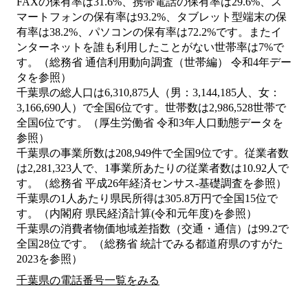
FAXの保有率は31.6%、携帯電話の保有率は29.6%、ス
マートフォンの保有率は93.2%、タブレット型端末の保
有率は38.2%、パソコンの保有率は72.2%です。またイ
ンターネットを誰も利用したことがない世帯率は7%で
す。（総務省 通信利用動向調査（世帯編） 令和4年デー
タを参照）
千葉県の総人口は6,310,875人（男：3,144,185人、女：
3,166,690人）で全国6位です。世帯数は2,986,528世帯で
全国6位です。（厚生労働省 令和3年人口動態データを
参照）
千葉県の事業所数は208,949件で全国9位です。従業者数
は2,281,323人で、1事業所あたりの従業者数は10.92人で
す。（総務省 平成26年経済センサス‐基礎調査を参照）
千葉県の1人あたり県民所得は305.8万円で全国15位で
す。（内閣府 県民経済計算(令和元年度)を参照）
千葉県の消費者物価地域差指数（交通・通信）は99.2で
全国28位です。（総務省 統計でみる都道府県のすがた
2023を参照）
千葉県の電話番号一覧をみる