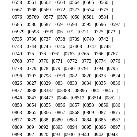
0558
0561
0562
0563
0564
0565
0566
0567
0568
0569
0572
0573
0574
0575
0576
05769
0577
0578
058
0581
0584
0585
0586
0587
059
0594
0595
0596
0597
05979
0598
0599
06
072
0721
0725
073
0735
0736
0737
0738
0739
0740
0742
0743
0744
0745
0746
07468
0747
0748
0749
075
076
0761
0763
0765
0766
0767
0768
077
0770
0771
0772
0773
0774
0776
0778
0779
078
079
0790
0791
0794
0795
0796
0797
0798
0799
082
0820
0823
0824
0826
0827
0829
083
0833
0834
0835
0836
0837
0838
08387
08388
08396
084
0845
0846
0847
08477
0848
08512
08514
0852
0853
0854
0855
0856
0857
0858
0859
086
0863
0865
0866
0867
0868
0869
087
0875
0877
0879
088
0880
0883
0884
0885
0887
0889
089
0892
0893
0894
0895
0896
0897
0898
092
0920
093
0930
0940
0942
0943