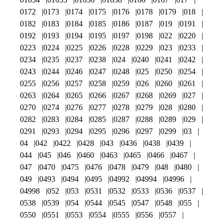
0172
0173
0174
0175
0176
0178
0179
018
0182
0183
0184
0185
0186
0187
019
0191
0192
0193
0194
0195
0197
0198
022
0220
0223
0224
0225
0226
0228
0229
023
0233
0234
0235
0237
0238
024
0240
0241
0242
0243
0244
0246
0247
0248
025
0250
0254
0255
0256
0257
0258
0259
026
0260
0261
0263
0264
0265
0266
0267
0268
0269
027
0270
0274
0276
0277
0278
0279
028
0280
0282
0283
0284
0285
0287
0288
0289
029
0291
0293
0294
0295
0296
0297
0299
03
04
042
0422
0428
043
0436
0438
0439
044
045
046
0460
0463
0465
0466
0467
047
0470
0475
0476
0478
0479
048
0480
049
0493
0494
0495
04992
04994
04996
04998
052
053
0531
0532
0533
0536
0537
0538
0539
054
0544
0545
0547
0548
055
0550
0551
0553
0554
0555
0556
0557