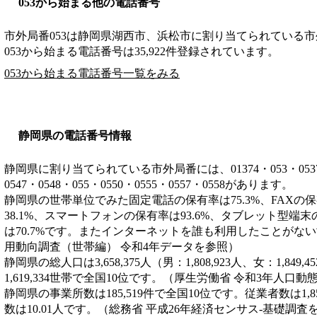
053から始まる他の電話番号
市外局番
053
は
静岡県湖西市、浜松市
に割り当てられている市
053から始まる電話番号は35,922件登録されています。
053から始まる電話番号一覧をみる
静岡県の電話番号情報
静岡県に割り当てられている市外局番には、01374・053・0537・05
0547・0548・055・0550・0555・0557・0558があります。
静岡県の世帯単位でみた固定電話の保有率は75.3%、FAXの保
38.1%、スマートフォンの保有率は93.6%、タブレット型端末
は70.7%です。またインターネットを誰も利用したことがない
用動向調査（世帯編） 令和4年データを参照）
静岡県の総人口は3,658,375人（男：1,808,923人、女：1,84
1,619,334世帯で全国10位です。（厚生労働省 令和3年人口
静岡県の事業所数は185,519件で全国10位です。従業者数は1,8
数は10.01人です。（総務省 平成26年経済センサス‐基礎調査