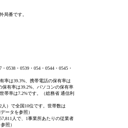
外局番です。
38・0539・054・0544・0545・
有率は39.3%、携帯電話の保有率は
の保有率は39.2%、パソコンの保有率
世帯率は7.2%です。（総務省 通信利
9,452人）で全国10位です。世帯数は
動態データを参照）
57,811人で、1事業所あたりの従業者
を参照）