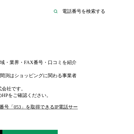
域・業界・FAX番号・口コミを紹介
間渕は
ショッピング
に関わる事業者
式会社
です。
のHP
をご確認ください。
番号「
053
」を取得できるIP電話サー