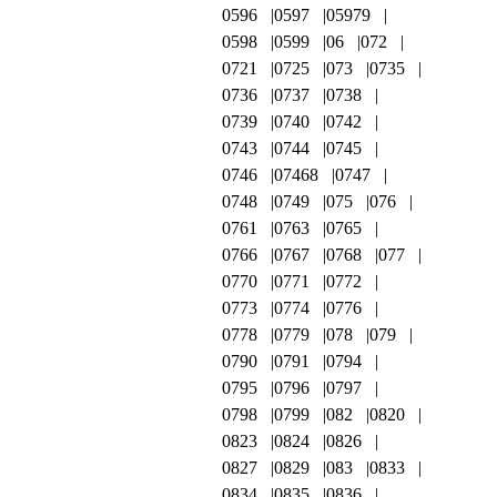
0596
0597
05979
0598
0599
06
072
0721
0725
073
0735
0736
0737
0738
0739
0740
0742
0743
0744
0745
0746
07468
0747
0748
0749
075
076
0761
0763
0765
0766
0767
0768
077
0770
0771
0772
0773
0774
0776
0778
0779
078
079
0790
0791
0794
0795
0796
0797
0798
0799
082
0820
0823
0824
0826
0827
0829
083
0833
0834
0835
0836