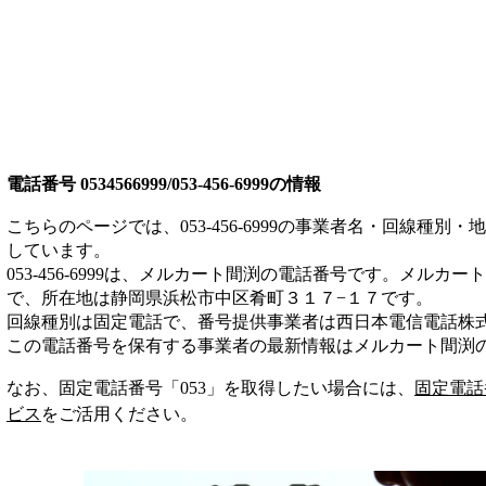
電話番号
0534566999/053-456-6999
の情報
こちらのページでは、
053-456-6999
の事業者名・回線種別・地
しています。
053-456-6999
は、
メルカート間渕
の電話番号です。
メルカート
で、所在地は静岡県浜松市中区肴町３１７−１７
です。
回線種別は
固定電話
で、番号提供事業者は
西日本電信電話株
この電話番号を保有する事業者の最新情報は
メルカート間渕
なお、固定電話番号「
053
」を取得したい場合には、
固定電話
ビス
をご活用ください。