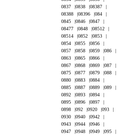
0837
0838
08387
08388
08396
084
0845
0846
0847
08477
0848
08512
08514
0852
0853
0854
0855
0856
0857
0858
0859
086
0863
0865
0866
0867
0868
0869
087
0875
0877
0879
088
0880
0883
0884
0885
0887
0889
089
0892
0893
0894
0895
0896
0897
0898
092
0920
093
0930
0940
0942
0943
0944
0946
0947
0948
0949
095