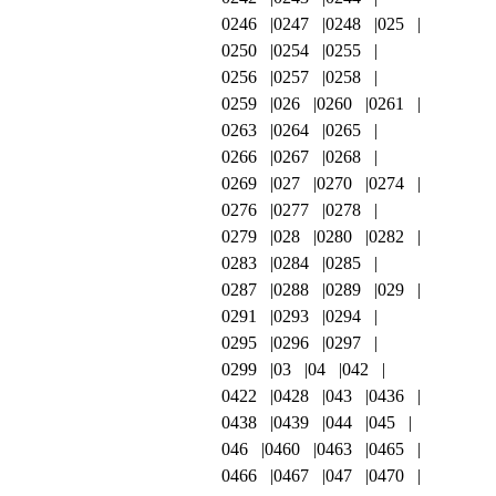
0246
0247
0248
025
0250
0254
0255
0256
0257
0258
0259
026
0260
0261
0263
0264
0265
0266
0267
0268
0269
027
0270
0274
0276
0277
0278
0279
028
0280
0282
0283
0284
0285
0287
0288
0289
029
0291
0293
0294
0295
0296
0297
0299
03
04
042
0422
0428
043
0436
0438
0439
044
045
046
0460
0463
0465
0466
0467
047
0470