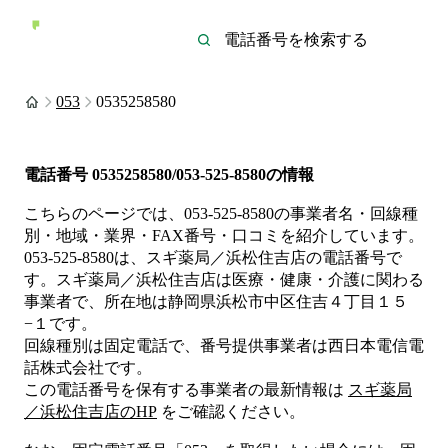
053
0535258580
電話番号
0535258580/053-525-8580
の情報
こちらのページでは、
053-525-8580
の事業者名・回線種
別・地域・業界・FAX番号・口コミを紹介しています。
053-525-8580
は、
スギ薬局／浜松住吉店
の電話番号で
す。
スギ薬局／浜松住吉店は
医療・健康・介護
に関わる
事業者
で、所在地は静岡県浜松市中区住吉４丁目１５
−１
です。
回線種別は
固定電話
で、番号提供事業者は
西日本電信電
話株式会社
です。
この電話番号を保有する事業者の最新情報は
スギ薬局
／浜松住吉店
のHP
をご確認ください。