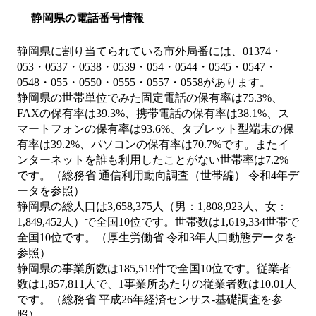
静岡県の電話番号情報
静岡県に割り当てられている市外局番には、01374・
053・0537・0538・0539・054・0544・0545・0547・
0548・055・0550・0555・0557・0558があります。
静岡県の世帯単位でみた固定電話の保有率は75.3%、
FAXの保有率は39.3%、携帯電話の保有率は38.1%、ス
マートフォンの保有率は93.6%、タブレット型端末の保
有率は39.2%、パソコンの保有率は70.7%です。またイ
ンターネットを誰も利用したことがない世帯率は7.2%
です。（総務省 通信利用動向調査（世帯編） 令和4年デ
ータを参照）
静岡県の総人口は3,658,375人（男：1,808,923人、女：
1,849,452人）で全国10位です。世帯数は1,619,334世帯で
全国10位です。（厚生労働省 令和3年人口動態データを
参照）
静岡県の事業所数は185,519件で全国10位です。従業者
数は1,857,811人で、1事業所あたりの従業者数は10.01人
です。（総務省 平成26年経済センサス‐基礎調査を参
照）