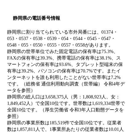
静岡県の電話番号情報
静岡県に割り当てられている市外局番には、01374・
053・0537・0538・0539・054・0544・0545・0547・
0548・055・0550・0555・0557・0558があります。
静岡県の世帯単位でみた固定電話の保有率は75.3%、
FAXの保有率は39.3%、携帯電話の保有率は38.1%、ス
マートフォンの保有率は93.6%、タブレット型端末の保
有率は39.2%、パソコンの保有率は70.7%です。またイ
ンターネットを誰も利用したことがない世帯率は7.2%
です。（総務省 通信利用動向調査（世帯編） 令和4年デ
ータを参照）
静岡県の総人口は3,658,375人（男：1,808,923人、女：
1,849,452人）で全国10位です。世帯数は1,619,334世帯で
全国10位です。（厚生労働省 令和3年人口動態データを
参照）
静岡県の事業所数は185,519件で全国10位です。従業者
数は1,857,811人で、1事業所あたりの従業者数は10.01人