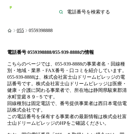
055
0559398888
電話番号
0559398888/055-939-8888
の情報
こちらのページでは、
055-939-8888
の事業者名・回線種
別・地域・業界・FAX番号・口コミを紹介しています。
055-939-8888
は、
株式会社富士山ドリームビレッジ
の電
話番号です。
株式会社富士山ドリームビレッジは
医療・
健康・介護
に関わる事業者
で、所在地は静岡県駿東郡清
水町堂庭８９−５
です。
回線種別は
固定電話
で、番号提供事業者は
西日本電信電
話株式会社
です。
この電話番号を保有する事業者の最新情報は
株式会社富
士山ドリームビレッジ
のHP
をご確認ください。