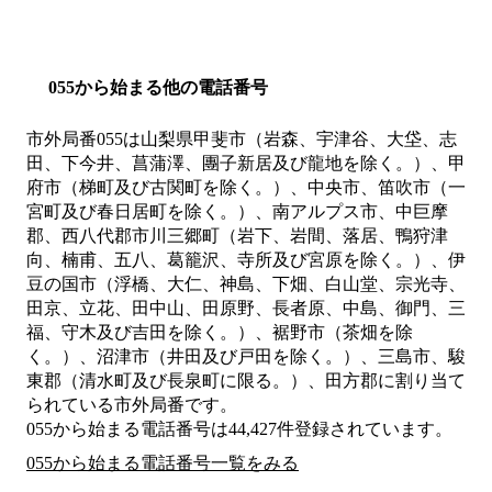
055から始まる他の電話番号
市外局番
055
は
山梨県甲斐市（岩森、宇津谷、大垈、志
田、下今井、菖蒲澤、團子新居及び龍地を除く。）、甲
府市（梯町及び古関町を除く。）、中央市、笛吹市（一
宮町及び春日居町を除く。）、南アルプス市、中巨摩
郡、西八代郡市川三郷町（岩下、岩間、落居、鴨狩津
向、楠甫、五八、葛籠沢、寺所及び宮原を除く。）、伊
豆の国市（浮橋、大仁、神島、下畑、白山堂、宗光寺、
田京、立花、田中山、田原野、長者原、中島、御門、三
福、守木及び吉田を除く。）、裾野市（茶畑を除
く。）、沼津市（井田及び戸田を除く。）、三島市、駿
東郡（清水町及び長泉町に限る。）、田方郡
に割り当て
られている市外局番です。
055から始まる電話番号は44,427件登録されています。
055から始まる電話番号一覧をみる