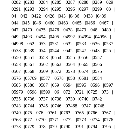
0282
0283
0284
0285
0287
0288
0289
029
0291
0293
0294
0295
0296
0297
0299
03
04
042
0422
0428
043
0436
0438
0439
044
045
046
0460
0463
0465
0466
0467
047
0470
0475
0476
0478
0479
048
0480
049
0493
0494
0495
04992
04994
04996
04998
052
053
0531
0532
0533
0536
0537
0538
0539
054
0544
0545
0547
0548
055
0550
0551
0553
0554
0555
0556
0557
0558
0561
0562
0563
0564
0565
0566
0567
0568
0569
0572
0573
0574
0575
0576
05769
0577
0578
058
0581
0584
0585
0586
0587
059
0594
0595
0596
0597
05979
0598
0599
06
072
0721
0725
073
0735
0736
0737
0738
0739
0740
0742
0743
0744
0745
0746
07468
0747
0748
0749
075
076
0761
0763
0765
0766
0767
0768
077
0770
0771
0772
0773
0774
0776
0778
0779
078
079
0790
0791
0794
0795