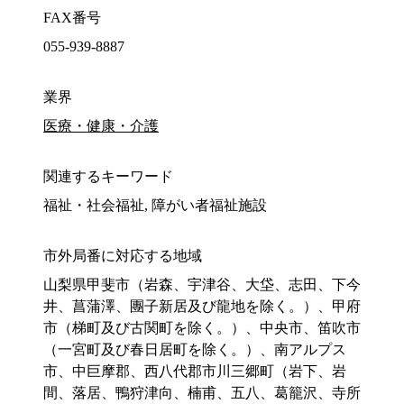
FAX番号
055-939-8887
業界
医療・健康・介護
関連するキーワード
福祉・社会福祉, 障がい者福祉施設
市外局番に対応する地域
山梨県甲斐市（岩森、宇津谷、大垈、志田、下今
井、菖蒲澤、團子新居及び龍地を除く。）、甲府
市（梯町及び古関町を除く。）、中央市、笛吹市
（一宮町及び春日居町を除く。）、南アルプス
市、中巨摩郡、西八代郡市川三郷町（岩下、岩
間、落居、鴨狩津向、楠甫、五八、葛籠沢、寺所