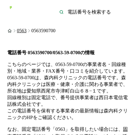
0563
0563590700
電話番号
0563590700/0563-59-0700
の情報
こちらのページでは、
0563-59-0700
の事業者名・回線種
別・地域・業界・FAX番号・口コミを紹介しています。
0563-59-0700
は、
森内科クリニック
の電話番号です。
森
内科クリニックは
医療・健康・介護
に関わる事業者
で、
所在地は愛知県西尾市寺津町白山６８−１
です。
回線種別は
固定電話
で、番号提供事業者は
西日本電信電
話株式会社
です。
この電話番号を保有する事業者の最新情報は
森内科クリ
ニック
のHP
をご確認ください。
なお、固定電話番号「
0563
」を取得したい場合には、
固