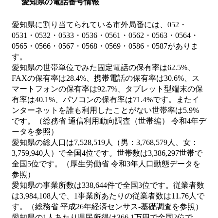
愛知県の電話番号情報
愛知県に割り当てられている市外局番には、052・
0531・0532・0533・0536・0561・0562・0563・0564・
0565・0566・0567・0568・0569・0586・0587がありま
す。
愛知県の世帯単位でみた固定電話の保有率は62.5%、
FAXの保有率は28.4%、携帯電話の保有率は30.6%、ス
マートフォンの保有率は92.7%、タブレット型端末の保
有率は40.1%、パソコンの保有率は71.4%です。またイ
ンターネットを誰も利用したことがない世帯率は5.9%
です。（総務省 通信利用動向調査（世帯編） 令和4年デ
ータを参照）
愛知県の総人口は7,528,519人（男：3,768,579人、女：
3,759,940人）で全国4位です。世帯数は3,386,297世帯で
全国5位です。（厚生労働省 令和3年人口動態データを
参照）
愛知県の事業所数は338,644件で全国3位です。従業者数
は3,984,108人で、1事業所あたりの従業者数は11.76人で
す。（総務省 平成26年経済センサス‐基礎調査を参照）
愛知県の1人あたり県民所得は366.1万円で全国2位で