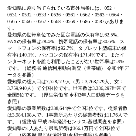
愛知県に割り当てられている市外局番には、052・
0531・0532・0533・0536・0561・0562・0563・0564・
0565・0566・0567・0568・0569・0586・0587がありま
す。
愛知県の世帯単位でみた固定電話の保有率は62.5%、
FAXの保有率は28.4%、携帯電話の保有率は30.6%、ス
マートフォンの保有率は92.7%、タブレット型端末の保
有率は40.1%、パソコンの保有率は71.4%です。またイ
ンターネットを誰も利用したことがない世帯率は5.9%
です。（総務省 通信利用動向調査（世帯編） 令和4年デ
ータを参照）
愛知県の総人口は7,528,519人（男：3,768,579人、女：
3,759,940人）で全国4位です。世帯数は3,386,297世帯で
全国5位です。（厚生労働省 令和3年人口動態データを
参照）
愛知県の事業所数は338,644件で全国3位です。従業者数
は3,984,108人で、1事業所あたりの従業者数は11.76人で
す。（総務省 平成26年経済センサス‐基礎調査を参照）
愛知県の1人あたり県民所得は366.1万円で全国2位で
す。（内閣府 県民経済計算(令和元年度)を参照）