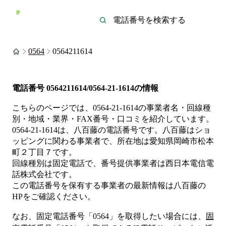
0564
0564211614
電話番号
0564211614/0564-21-1614
の情報
こちらのページでは、
0564-21-1614
の事業者名・回線種
別・地域・業界・FAX番号・口コミを紹介しています。
0564-21-1614
は、
八百藤
の電話番号です。
八百藤は
ショ
ッピング
に関わる事業者
で、所在地は愛知県岡崎市松本
町２丁目７
です。
回線種別は
固定電話
で、番号提供事業者は
西日本電信電
話株式会社
です。
この電話番号を保有する事業者の最新情報は
八百藤
の
HP
をご確認ください。
なお、固定電話番号「
0564
」を取得したい場合には、
固