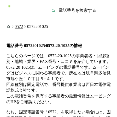
0572
0572201025
電話番号
0572201025/0572-20-1025
の情報
こちらのページでは、
0572-20-1025
の事業者名・回線種
別・地域・業界・FAX番号・口コミを紹介しています。
0572-20-1025
は、
ムービング
の電話番号です。
ムービン
グは
ビジネス
に関わる事業者
で、所在地は岐阜県多治見
市旭ケ丘１０丁目６−４１
です。
回線種別は
固定電話
で、番号提供事業者は
西日本電信電
話株式会社
です。
この電話番号を保有する事業者の最新情報は
ムービング
のHP
をご確認ください。
なお、固定電話番号「
0572
」を取得したい場合には、
固