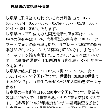
岐阜県の電話番号情報
岐阜県に割り当てられている市外局番には、0572・
0573・0574・0575・0576・05769・0577・0578・058・
0581・0584・0585があります。
岐阜県の世帯単位でみた固定電話の保有率は71.5%、
FAXの保有率は31.6%、携帯電話の保有率は38.2%、ス
マートフォンの保有率は91%、タブレット型端末の保有
率は38.8%、パソコンの保有率は67.3%です。またイン
ターネットを誰も利用したことがない世帯率は9.5%で
す。（総務省 通信利用動向調査（世帯編） 令和4年デー
タを参照）
岐阜県の総人口は1,996,682人（男：973,512人、女：
1,023,170人）で全国17位です。世帯数は838,840世帯で
全国20位です。（厚生労働省 令和3年人口動態データを
参照）
岐阜県の事業所数は106,590件で全国16位です。従業者
数は955,767人で、1事業所あたりの従業者数は8.97人で
す。（総務省 平成26年経済センサス‐基礎調査を参照）