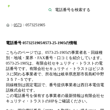
0573
0573251905
電話番号
0573251905/0573-25-1905
の情報
こちらのページでは、
0573-25-1905
の事業者名・回線種
別・地域・業界・FAX番号・口コミを紹介しています。
0573-25-1905
は、
有限会社セキュリティ・トラスト
の電
話番号です。
有限会社セキュリティ・トラストは
ビジネ
ス
に関わる事業者
で、所在地は岐阜県恵那市長島町中野
３５７−５
です。
回線種別は
固定電話
で、番号提供事業者は
西日本電信電
話株式会社
です。
この電話番号を保有する事業者の最新情報は
有限会社セ
キュリティ・トラスト
のHP
をご確認ください。