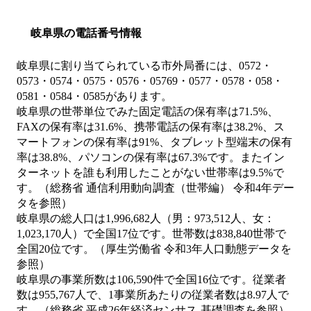
岐阜県の電話番号情報
岐阜県に割り当てられている市外局番には、0572・
0573・0574・0575・0576・05769・0577・0578・058・
0581・0584・0585があります。
岐阜県の世帯単位でみた固定電話の保有率は71.5%、
FAXの保有率は31.6%、携帯電話の保有率は38.2%、ス
マートフォンの保有率は91%、タブレット型端末の保有
率は38.8%、パソコンの保有率は67.3%です。またイン
ターネットを誰も利用したことがない世帯率は9.5%で
す。（総務省 通信利用動向調査（世帯編） 令和4年デー
タを参照）
岐阜県の総人口は1,996,682人（男：973,512人、女：
1,023,170人）で全国17位です。世帯数は838,840世帯で
全国20位です。（厚生労働省 令和3年人口動態データを
参照）
岐阜県の事業所数は106,590件で全国16位です。従業者
数は955,767人で、1事業所あたりの従業者数は8.97人で
す。（総務省 平成26年経済センサス‐基礎調査を参照）