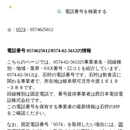
0574
0574625612
電話番号
0574625612/0574-62-5612
の情報
こちらのページでは、
0574-62-5612
の事業者名・回線種
別・地域・業界・FAX番号・口コミを紹介しています。
0574-62-5612
は、
石狩
の電話番号です。
石狩は
飲食店
に
関わる事業者
で、所在地は岐阜県可児市今渡１６１９
−３８９
です。
回線種別は
固定電話
で、番号提供事業者は
西日本電信電
話株式会社
です。
この電話番号を保有する事業者の最新情報は
石狩
のHP
をご確認ください。
なお、固定電話番号「
0574
」を取得したい場合には、
固