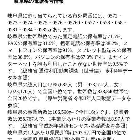
岐阜県の電話番号情報
岐阜県に割り当てられている市外局番には、0572・
0573・0574・0575・0576・05769・0577・0578・058・
0581・0584・0585があります。
岐阜県の世帯単位でみた固定電話の保有率は71.5%、
FAXの保有率は31.6%、携帯電話の保有率は38.2%、ス
マートフォンの保有率は91%、タブレット型端末の保有
率は38.8%、パソコンの保有率は67.3%です。またイン
ターネットを誰も利用したことがない世帯率は9.5%で
す。（総務省 通信利用動向調査（世帯編） 令和4年デー
タを参照）
岐阜県の総人口は1,996,682人（男：973,512人、女：
1,023,170人）で全国17位です。世帯数は838,840世帯で
全国20位です。（厚生労働省 令和3年人口動態データを
参照）
岐阜県の事業所数は106,590件で全国16位です。従業者
数は955,767人で、1事業所あたりの従業者数は8.97人で
す。（総務省 平成26年経済センサス‐基礎調査を参照）
岐阜県の1人あたり県民所得は303.5万円で全国19位で
す。（内閣府 県民経済計算(令和元年度)を参照）