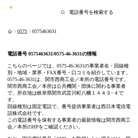
0575
0575463631
電話番号
0575463631/0575-46-3631
の情報
こちらのページでは、
0575-46-3631
の事業者名・回線種
別・地域・業界・FAX番号・口コミを紹介しています。
0575-46-3631
は、
関市西商工会／本所
の電話番号です。
関市西商工会／本所は
公共機関・団体
に関わる事業者
で、所在地は岐阜県関市武芸川町八幡１４４３−４
で
す。
回線種別は
固定電話
で、番号提供事業者は
西日本電信電
話株式会社
です。
この電話番号を保有する事業者の最新情報は
関市西商工
会／本所
のHP
をご確認ください。