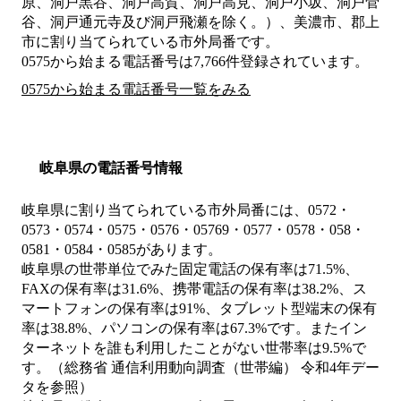
原、洞戸黒谷、洞戸高賀、洞戸高見、洞戸小坂、洞戸菅
谷、洞戸通元寺及び洞戸飛瀬を除く。）、美濃市、郡上
市
に割り当てられている市外局番です。
0575から始まる電話番号は7,766件登録されています。
0575から始まる電話番号一覧をみる
岐阜県の電話番号情報
岐阜県に割り当てられている市外局番には、0572・
0573・0574・0575・0576・05769・0577・0578・058・
0581・0584・0585があります。
岐阜県の世帯単位でみた固定電話の保有率は71.5%、
FAXの保有率は31.6%、携帯電話の保有率は38.2%、ス
マートフォンの保有率は91%、タブレット型端末の保有
率は38.8%、パソコンの保有率は67.3%です。またイン
ターネットを誰も利用したことがない世帯率は9.5%で
す。（総務省 通信利用動向調査（世帯編） 令和4年デー
タを参照）