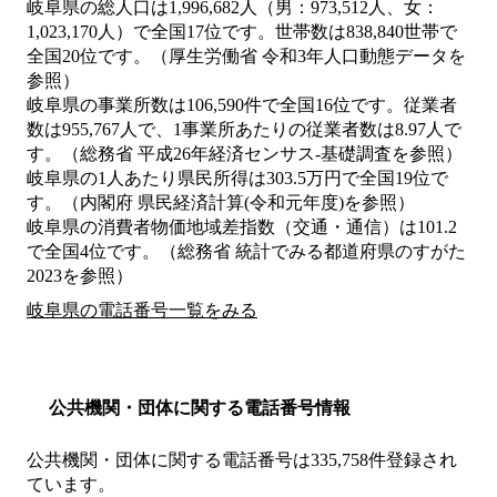
岐阜県の総人口は1,996,682人（男：973,512人、女：
1,023,170人）で全国17位です。世帯数は838,840世帯で
全国20位です。（厚生労働省 令和3年人口動態データを
参照）
岐阜県の事業所数は106,590件で全国16位です。従業者
数は955,767人で、1事業所あたりの従業者数は8.97人で
す。（総務省 平成26年経済センサス‐基礎調査を参照）
岐阜県の1人あたり県民所得は303.5万円で全国19位で
す。（内閣府 県民経済計算(令和元年度)を参照）
岐阜県の消費者物価地域差指数（交通・通信）は101.2
で全国4位です。（総務省 統計でみる都道府県のすがた
2023を参照）
岐阜県の電話番号一覧をみる
公共機関・団体に関する電話番号情報
公共機関・団体に関する電話番号は335,758件登録され
ています。