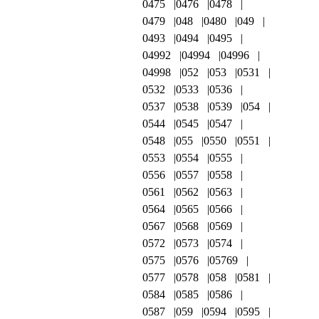
0475
0476
0478
0479
048
0480
049
0493
0494
0495
04992
04994
04996
04998
052
053
0531
0532
0533
0536
0537
0538
0539
054
0544
0545
0547
0548
055
0550
0551
0553
0554
0555
0556
0557
0558
0561
0562
0563
0564
0565
0566
0567
0568
0569
0572
0573
0574
0575
0576
05769
0577
0578
058
0581
0584
0585
0586
0587
059
0594
0595