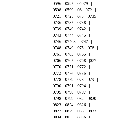
0596
0597
05979
0598
0599
06
072
0721
0725
073
0735
0736
0737
0738
0739
0740
0742
0743
0744
0745
0746
07468
0747
0748
0749
075
076
0761
0763
0765
0766
0767
0768
077
0770
0771
0772
0773
0774
0776
0778
0779
078
079
0790
0791
0794
0795
0796
0797
0798
0799
082
0820
0823
0824
0826
0827
0829
083
0833
0834
0835
0836