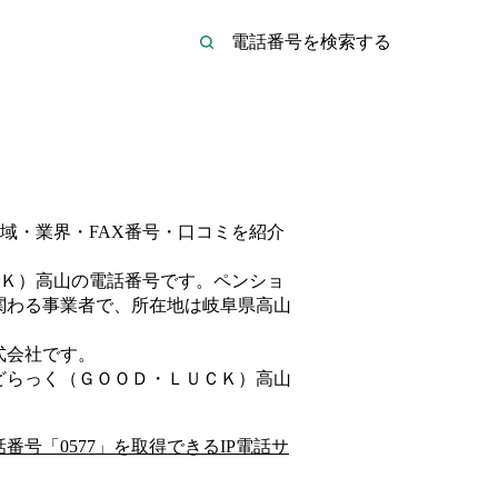
域・業界・FAX番号・口コミを紹介
Ｋ）高山
の電話番号です。
ペンショ
関わる事業者
で、所在地は岐阜県高山
式会社
です。
どらっく（ＧＯＯＤ・ＬＵＣＫ）高山
話番号「
0577
」を取得できるIP電話サ