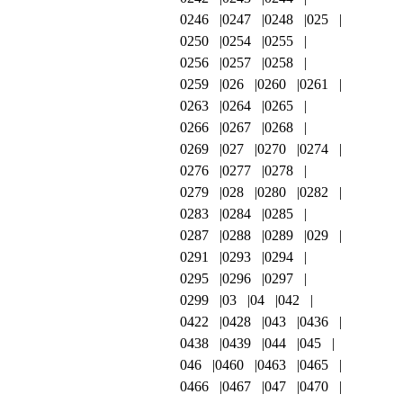
0246
0247
0248
025
0250
0254
0255
0256
0257
0258
0259
026
0260
0261
0263
0264
0265
0266
0267
0268
0269
027
0270
0274
0276
0277
0278
0279
028
0280
0282
0283
0284
0285
0287
0288
0289
029
0291
0293
0294
0295
0296
0297
0299
03
04
042
0422
0428
043
0436
0438
0439
044
045
046
0460
0463
0465
0466
0467
047
0470