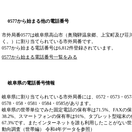
0577から始まる他の電話番号
市外局番
0577
は
岐阜県高山市（奥飛騨温泉郷、上宝町及び荘
く。）
に割り当てられている市外局番です。
0577から始まる電話番号は6,812件登録されています。
0577から始まる電話番号一覧をみる
岐阜県の電話番号情報
岐阜県に割り当てられている市外局番には、0572・0573・0574・05
0578・058・0581・0584・0585があります。
岐阜県の世帯単位でみた固定電話の保有率は71.5%、FAXの保
38.2%、スマートフォンの保有率は91%、タブレット型端末の
67.3%です。またインターネットを誰も利用したことがない世
動向調査（世帯編） 令和4年データを参照）