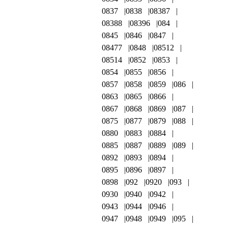
0837
0838
08387
08388
08396
084
0845
0846
0847
08477
0848
08512
08514
0852
0853
0854
0855
0856
0857
0858
0859
086
0863
0865
0866
0867
0868
0869
087
0875
0877
0879
088
0880
0883
0884
0885
0887
0889
089
0892
0893
0894
0895
0896
0897
0898
092
0920
093
0930
0940
0942
0943
0944
0946
0947
0948
0949
095