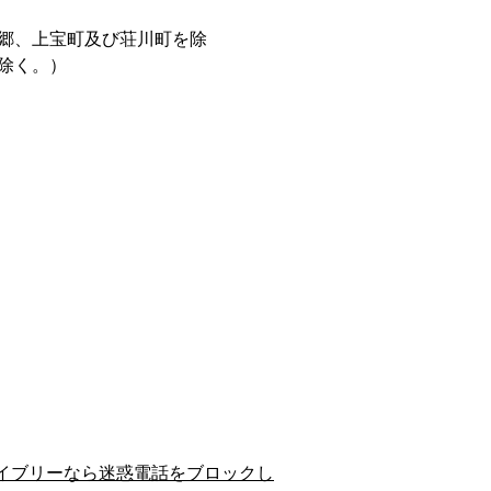
郷、上宝町及び荘川町を除
除く。）
イブリーなら迷惑電話をブロックし