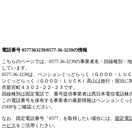
電話番号
0577363239/0577-36-3239
の情報
こちらのページでは、
0577-36-3239
の事業者名・回線種別・地
しています。
0577-36-3239
は、
ペンションぐっどらっく（ＧＯＯＤ・ＬＵＣ
ンぐっどらっく（ＧＯＯＤ・ＬＵＣＫ）高山は
旅行・宿泊
に
市新宮町４３０２−２２−２３
です。
回線種別は
固定電話
で、番号提供事業者は
西日本電信電話株
この電話番号を保有する事業者の最新情報は
ペンションぐっ
のHP
をご確認ください。
なお、固定電話番号「
0577
」を取得したい場合には、
固定電
ービス
をご活用ください。