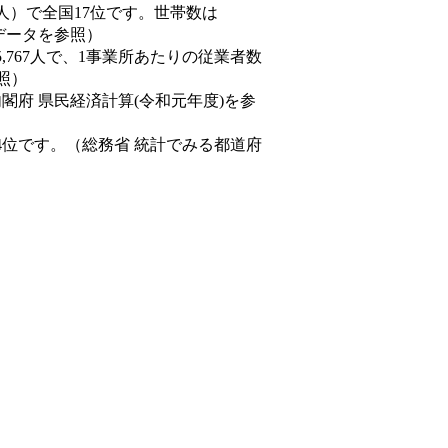
,170人）で全国17位です。世帯数は
態データを参照）
5,767人で、1事業所あたりの従業者数
照）
内閣府 県民経済計算(令和元年度)を参
4位です。（総務省 統計でみる都道府