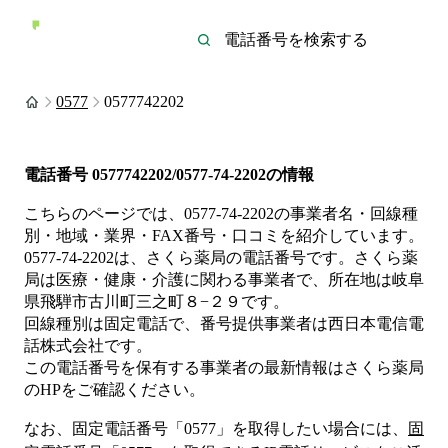
0577
0577742202
電話番号
0577742202/0577-74-2202
の情報
こちらのページでは、
0577-74-2202
の事業者名・回線種
別・地域・業界・FAX番号・口コミを紹介しています。
0577-74-2202
は、
さくら薬局
の電話番号です。
さくら薬
局は
医療・健康・介護
に関わる事業者
で、所在地は岐阜
県飛騨市古川町三之町８−２９
です。
回線種別は
固定電話
で、番号提供事業者は
西日本電信電
話株式会社
です。
この電話番号を保有する事業者の最新情報は
さくら薬局
のHP
をご確認ください。
なお、固定電話番号「
0577
」を取得したい場合には、
固