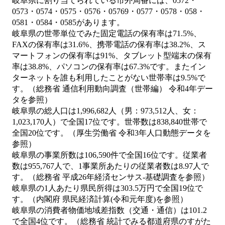
岐阜県に割り当てられている市外局番には、0572・
0573・0574・0575・0576・05769・0577・0578・058・
0581・0584・0585があります。
岐阜県の世帯単位でみた固定電話の保有率は71.5%、
FAXの保有率は31.6%、携帯電話の保有率は38.2%、ス
マートフォンの保有率は91%、タブレット型端末の保有
率は38.8%、パソコンの保有率は67.3%です。またイン
ターネットを誰も利用したことがない世帯率は9.5%で
す。（総務省 通信利用動向調査（世帯編） 令和4年デー
タを参照）
岐阜県の総人口は1,996,682人（男：973,512人、女：
1,023,170人）で全国17位です。世帯数は838,840世帯で
全国20位です。（厚生労働省 令和3年人口動態データを
参照）
岐阜県の事業所数は106,590件で全国16位です。従業者
数は955,767人で、1事業所あたりの従業者数は8.97人で
す。（総務省 平成26年経済センサス‐基礎調査を参照）
岐阜県の1人あたり県民所得は303.5万円で全国19位で
す。（内閣府 県民経済計算(令和元年度)を参照）
岐阜県の消費者物価地域差指数（交通・通信）は101.2
で全国4位です。（総務省 統計でみる都道府県のすがた