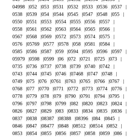
04998
052
053
0531
0532
0533
0536
0537
0538
0539
054
0544
0545
0547
0548
055
0550
0551
0553
0554
0555
0556
0557
0558
0561
0562
0563
0564
0565
0566
0567
0568
0569
0572
0573
0574
0575
0576
05769
0577
0578
058
0581
0584
0585
0586
0587
059
0594
0595
0596
0597
05979
0598
0599
06
072
0721
0725
073
0735
0736
0737
0738
0739
0740
0742
0743
0744
0745
0746
07468
0747
0748
0749
075
076
0761
0763
0765
0766
0767
0768
077
0770
0771
0772
0773
0774
0776
0778
0779
078
079
0790
0791
0794
0795
0796
0797
0798
0799
082
0820
0823
0824
0826
0827
0829
083
0833
0834
0835
0836
0837
0838
08387
08388
08396
084
0845
0846
0847
08477
0848
08512
08514
0852
0853
0854
0855
0856
0857
0858
0859
086