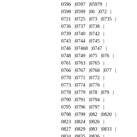
0596
0597
05979
0598
0599
06
072
0721
0725
073
0735
0736
0737
0738
0739
0740
0742
0743
0744
0745
0746
07468
0747
0748
0749
075
076
0761
0763
0765
0766
0767
0768
077
0770
0771
0772
0773
0774
0776
0778
0779
078
079
0790
0791
0794
0795
0796
0797
0798
0799
082
0820
0823
0824
0826
0827
0829
083
0833
0834
0835
0836