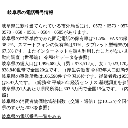
岐阜県の電話番号情報
岐阜県に割り当てられている市外局番には、0572・0573・0574・05
0578・058・0581・0584・0585があります。
岐阜県の世帯単位でみた固定電話の保有率は71.5%、FAXの保
38.2%、スマートフォンの保有率は91%、タブレット型端末の
67.3%です。またインターネットを誰も利用したことがない世
動向調査（世帯編） 令和4年データを参照）
岐阜県の総人口は1,996,682人（男：973,512人、女：1,023
838,840世帯で全国20位です。（厚生労働省 令和3年人口動
岐阜県の事業所数は106,590件で全国16位です。従業者数は95
は8.97人です。（総務省 平成26年経済センサス‐基礎調査を参
岐阜県の1人あたり県民所得は303.5万円で全国19位です。（
照）
岐阜県の消費者物価地域差指数（交通・通信）は101.2で全国
県のすがた2023を参照）
岐阜県の電話番号一覧をみる