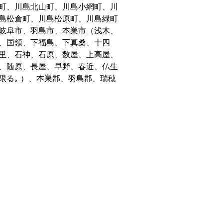
町、川島北山町、川島小網町、川
島松倉町、川島松原町、川島緑町
岐阜市、羽島市、本巣市（浅木、
、国領、下福島、下真桑、十四
里、石神、石原、数屋、上高屋、
、随原、長屋、早野、春近、仏生
限る｡ ）、本巣郡、羽島郡、瑞穂