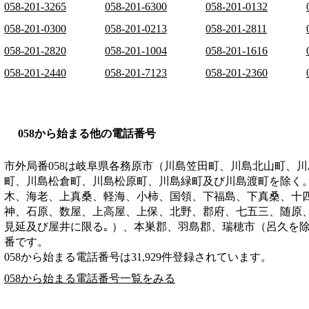
058-201-3265
058-201-6300
058-201-0132
058-201-0300
058-201-0213
058-201-2811
058-201-2820
058-201-1004
058-201-1616
058-201-2440
058-201-7123
058-201-2360
058から始まる他の電話番号
市外局番
058
は
岐阜県各務原市（川島笠田町、川島北山町、川
町、川島松倉町、川島松原町、川島緑町及び川島渡町を除く
木、海老、上真桑、軽海、小柿、国領、下福島、下真桑、十
神、石原、数屋、上高屋、上保、北野、郡府、七五三、随原
見延及び屋井に限る｡ ）、本巣郡、羽島郡、瑞穂市（呂久を除
番です。
058から始まる電話番号は31,929件登録されています。
058から始まる電話番号一覧をみる