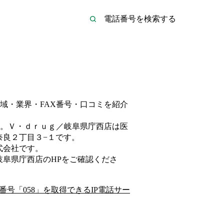
域・業界・FAX番号・口コミを紹介
。
Ｖ・ｄｒｕｇ／岐阜県庁西店は
医
奈良２丁目３−１
です。
式会社
です。
岐阜県庁西店
のHP
をご確認くださ
番号「
058
」を取得できるIP電話サー