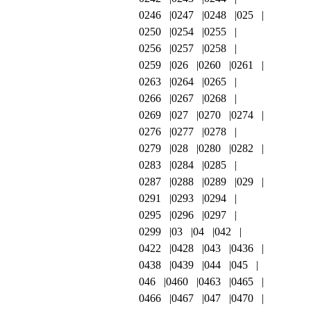
0246
0247
0248
025
0250
0254
0255
0256
0257
0258
0259
026
0260
0261
0263
0264
0265
0266
0267
0268
0269
027
0270
0274
0276
0277
0278
0279
028
0280
0282
0283
0284
0285
0287
0288
0289
029
0291
0293
0294
0295
0296
0297
0299
03
04
042
0422
0428
043
0436
0438
0439
044
045
046
0460
0463
0465
0466
0467
047
0470