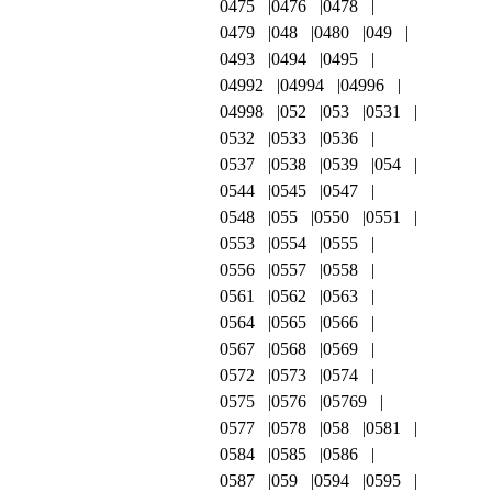
0475
0476
0478
0479
048
0480
049
0493
0494
0495
04992
04994
04996
04998
052
053
0531
0532
0533
0536
0537
0538
0539
054
0544
0545
0547
0548
055
0550
0551
0553
0554
0555
0556
0557
0558
0561
0562
0563
0564
0565
0566
0567
0568
0569
0572
0573
0574
0575
0576
05769
0577
0578
058
0581
0584
0585
0586
0587
059
0594
0595