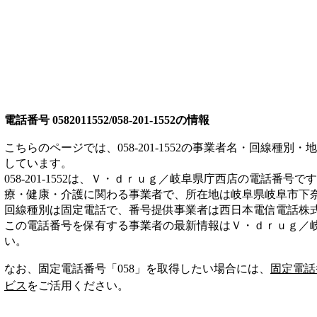
電話番号
0582011552/058-201-1552
の情報
こちらのページでは、
058-201-1552
の事業者名・回線種別・地
しています。
058-201-1552
は、
Ｖ・ｄｒｕｇ／岐阜県庁西店
の電話番号です
療・健康・介護
に関わる事業者
で、所在地は岐阜県岐阜市下
回線種別は
固定電話
で、番号提供事業者は
西日本電信電話株
この電話番号を保有する事業者の最新情報は
Ｖ・ｄｒｕｇ／
い。
なお、固定電話番号「
058
」を取得したい場合には、
固定電話
ビス
をご活用ください。