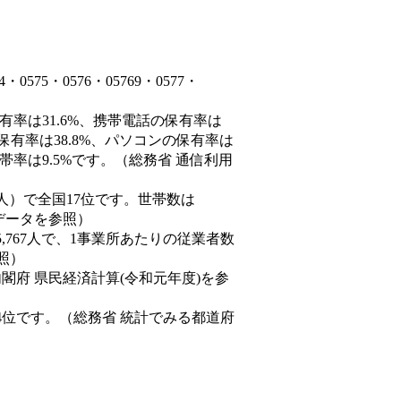
75・0576・05769・0577・
有率は31.6%、携帯電話の保有率は
保有率は38.8%、パソコンの保有率は
帯率は9.5%です。（総務省 通信利用
,170人）で全国17位です。世帯数は
態データを参照）
5,767人で、1事業所あたりの従業者数
照）
内閣府 県民経済計算(令和元年度)を参
4位です。（総務省 統計でみる都道府