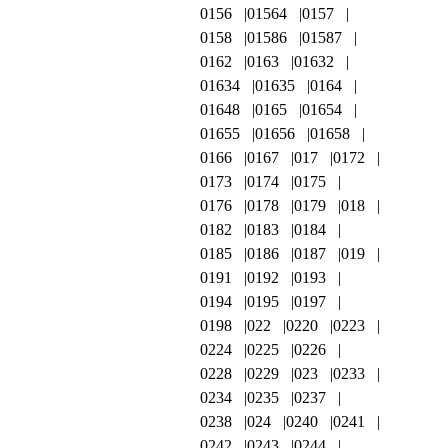
0156
01564
0157
0158
01586
01587
0162
0163
01632
01634
01635
0164
01648
0165
01654
01655
01656
01658
0166
0167
017
0172
0173
0174
0175
0176
0178
0179
018
0182
0183
0184
0185
0186
0187
019
0191
0192
0193
0194
0195
0197
0198
022
0220
0223
0224
0225
0226
0228
0229
023
0233
0234
0235
0237
0238
024
0240
0241
0242
0243
0244