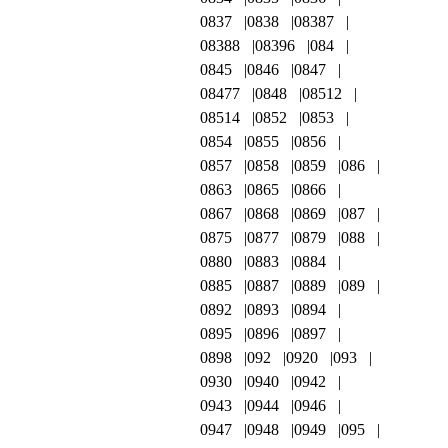
0837
0838
08387
08388
08396
084
0845
0846
0847
08477
0848
08512
08514
0852
0853
0854
0855
0856
0857
0858
0859
086
0863
0865
0866
0867
0868
0869
087
0875
0877
0879
088
0880
0883
0884
0885
0887
0889
089
0892
0893
0894
0895
0896
0897
0898
092
0920
093
0930
0940
0942
0943
0944
0946
0947
0948
0949
095