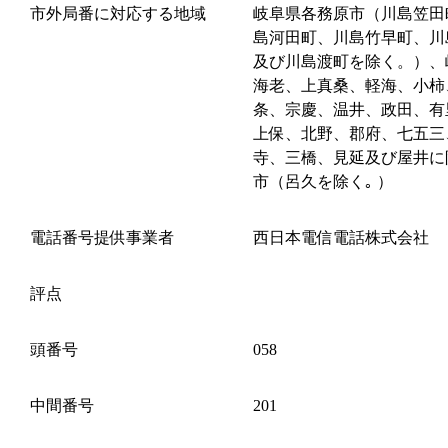
市外局番に対応する地域
岐阜県各務原市（川島笠田
島河田町、川島竹早町、川
及び川島渡町を除く。）、
海老、上真桑、軽海、小柿
条、宗慶、温井、政田、有
上保、北野、郡府、七五三
寺、三橋、見延及び屋井に
市（呂久を除く｡ ）
電話番号提供事業者
西日本電信電話株式会社
評点
頭番号
058
中間番号
201