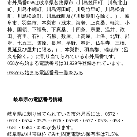
市外局番
058
は
岐阜県各務原市（川島笠田町、川島北山
町、川島小網町、川島河田町、川島竹早町、川島松倉
町、川島松原町、川島緑町及び川島渡町を除く。）、岐
阜市、羽島市、本巣市（浅木、海老、上真桑、軽海、小
柿、国領、下福島、下真桑、十四条、宗慶、温井、政
田、有里、石神、石原、数屋、上高屋、上保、北野、郡
府、七五三、随原、長屋、早野、春近、仏生寺、三橋、
見延及び屋井に限る｡ ）、本巣郡、羽島郡、瑞穂市（呂
久を除く｡ ）
に割り当てられている市外局番です。
058から始まる電話番号は31,929件登録されています。
058から始まる電話番号一覧をみる
岐阜県の電話番号情報
岐阜県に割り当てられている市外局番には、0572・
0573・0574・0575・0576・05769・0577・0578・058・
0581・0584・0585があります。
岐阜県の世帯単位でみた固定電話の保有率は71.5%、