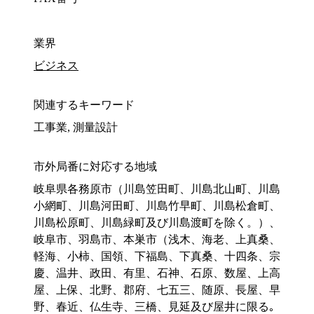
業界
ビジネス
関連するキーワード
工事業, 測量設計
市外局番に対応する地域
岐阜県各務原市（川島笠田町、川島北山町、川島
小網町、川島河田町、川島竹早町、川島松倉町、
川島松原町、川島緑町及び川島渡町を除く。）、
岐阜市、羽島市、本巣市（浅木、海老、上真桑、
軽海、小柿、国領、下福島、下真桑、十四条、宗
慶、温井、政田、有里、石神、石原、数屋、上高
屋、上保、北野、郡府、七五三、随原、長屋、早
野、春近、仏生寺、三橋、見延及び屋井に限る｡