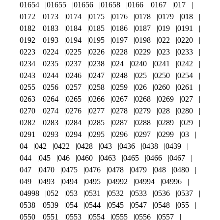
01654
01655
01656
01658
0166
0167
017
0172
0173
0174
0175
0176
0178
0179
018
0182
0183
0184
0185
0186
0187
019
0191
0192
0193
0194
0195
0197
0198
022
0220
0223
0224
0225
0226
0228
0229
023
0233
0234
0235
0237
0238
024
0240
0241
0242
0243
0244
0246
0247
0248
025
0250
0254
0255
0256
0257
0258
0259
026
0260
0261
0263
0264
0265
0266
0267
0268
0269
027
0270
0274
0276
0277
0278
0279
028
0280
0282
0283
0284
0285
0287
0288
0289
029
0291
0293
0294
0295
0296
0297
0299
03
04
042
0422
0428
043
0436
0438
0439
044
045
046
0460
0463
0465
0466
0467
047
0470
0475
0476
0478
0479
048
0480
049
0493
0494
0495
04992
04994
04996
04998
052
053
0531
0532
0533
0536
0537
0538
0539
054
0544
0545
0547
0548
055
0550
0551
0553
0554
0555
0556
0557