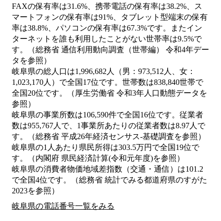
FAXの保有率は31.6%、携帯電話の保有率は38.2%、ス
マートフォンの保有率は91%、タブレット型端末の保有
率は38.8%、パソコンの保有率は67.3%です。またイン
ターネットを誰も利用したことがない世帯率は9.5%で
す。（総務省 通信利用動向調査（世帯編） 令和4年デー
タを参照）
岐阜県の総人口は1,996,682人（男：973,512人、女：
1,023,170人）で全国17位です。世帯数は838,840世帯で
全国20位です。（厚生労働省 令和3年人口動態データを
参照）
岐阜県の事業所数は106,590件で全国16位です。従業者
数は955,767人で、1事業所あたりの従業者数は8.97人で
す。（総務省 平成26年経済センサス‐基礎調査を参照）
岐阜県の1人あたり県民所得は303.5万円で全国19位で
す。（内閣府 県民経済計算(令和元年度)を参照）
岐阜県の消費者物価地域差指数（交通・通信）は101.2
で全国4位です。（総務省 統計でみる都道府県のすがた
2023を参照）
岐阜県の電話番号一覧をみる