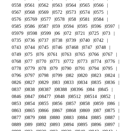
0558
0561
0562
0563
0564
0565
0566
0567
0568
0569
0572
0573
0574
0575
0576
05769
0577
0578
058
0581
0584
0585
0586
0587
059
0594
0595
0596
0597
05979
0598
0599
06
072
0721
0725
073
0735
0736
0737
0738
0739
0740
0742
0743
0744
0745
0746
07468
0747
0748
0749
075
076
0761
0763
0765
0766
0767
0768
077
0770
0771
0772
0773
0774
0776
0778
0779
078
079
0790
0791
0794
0795
0796
0797
0798
0799
082
0820
0823
0824
0826
0827
0829
083
0833
0834
0835
0836
0837
0838
08387
08388
08396
084
0845
0846
0847
08477
0848
08512
08514
0852
0853
0854
0855
0856
0857
0858
0859
086
0863
0865
0866
0867
0868
0869
087
0875
0877
0879
088
0880
0883
0884
0885
0887
0889
089
0892
0893
0894
0895
0896
0897