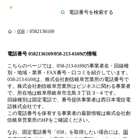
058
0582136169
電話番号
0582136169/058-213-6169
の情報
こちらのページでは、
058-213-6169
の事業者名・回線種
別・地域・業界・FAX番号・口コミを紹介しています。
058-213-6169
は、
株式会社創信岐阜営業所
の電話番号で
す。
株式会社創信岐阜営業所は
ビジネス
に関わる事業者
で、所在地は岐阜県岐阜市北島３丁目３−４
です。
回線種別は
固定電話
で、番号提供事業者は
西日本電信電
話株式会社
です。
この電話番号を保有する事業者の最新情報は
株式会社創
信岐阜営業所
のHP
をご確認ください。
なお、固定電話番号「
058
」を取得したい場合には、
固