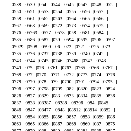
0538
0539
054
0544
0545
0547
0548
055
0550
0551
0553
0554
0555
0556
0557
0558
0561
0562
0563
0564
0565
0566
0567
0568
0569
0572
0573
0574
0575
0576
05769
0577
0578
058
0581
0584
0585
0586
0587
059
0594
0595
0596
0597
05979
0598
0599
06
072
0721
0725
073
0735
0736
0737
0738
0739
0740
0742
0743
0744
0745
0746
07468
0747
0748
0749
075
076
0761
0763
0765
0766
0767
0768
077
0770
0771
0772
0773
0774
0776
0778
0779
078
079
0790
0791
0794
0795
0796
0797
0798
0799
082
0820
0823
0824
0826
0827
0829
083
0833
0834
0835
0836
0837
0838
08387
08388
08396
084
0845
0846
0847
08477
0848
08512
08514
0852
0853
0854
0855
0856
0857
0858
0859
086
0863
0865
0866
0867
0868
0869
087
0875
0877
0879
088
0880
0883
0884
0885
0887