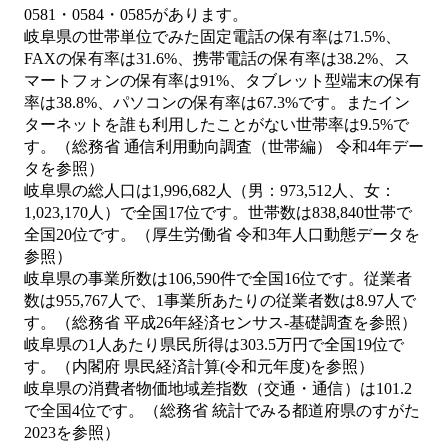
0581・0584・0585があります。
岐阜県の世帯単位でみた固定電話の保有率は71.5%、
FAXの保有率は31.6%、携帯電話の保有率は38.2%、ス
マートフォンの保有率は91%、タブレット型端末の保有
率は38.8%、パソコンの保有率は67.3%です。またイン
ターネットを誰も利用したことがない世帯率は9.5%で
す。（総務省 通信利用動向調査（世帯編） 令和4年デー
タを参照）
岐阜県の総人口は1,996,682人（男：973,512人、女：
1,023,170人）で全国17位です。世帯数は838,840世帯で
全国20位です。（厚生労働省 令和3年人口動態データを
参照）
岐阜県の事業所数は106,590件で全国16位です。従業者
数は955,767人で、1事業所あたりの従業者数は8.97人で
す。（総務省 平成26年経済センサス‐基礎調査を参照）
岐阜県の1人あたり県民所得は303.5万円で全国19位で
す。（内閣府 県民経済計算(令和元年度)を参照）
岐阜県の消費者物価地域差指数（交通・通信）は101.2
で全国4位です。（総務省 統計でみる都道府県のすがた
2023を参照）