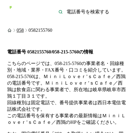
058
0582155760
電話番号
0582155760/058-215-5760
の情報
こちらのページでは、
058-215-5760
の事業者名・回線種
別・地域・業界・FAX番号・口コミを紹介しています。
058-215-5760
は、
ＭｉｎｉＬｏｖｅｒ’ｓＣａｆｅ／西鶉
の電話番号です。
ＭｉｎｉＬｏｖｅｒ’ｓＣａｆｅ／西
鶉は
飲食店
に関わる事業者
で、所在地は岐阜県岐阜市西
鶉１丁目３１
です。
回線種別は
固定電話
で、番号提供事業者は
西日本電信電
話株式会社
です。
この電話番号を保有する事業者の最新情報は
ＭｉｎｉＬ
ｏｖｅｒ’ｓＣａｆｅ／西鶉
のHP
をご確認ください。