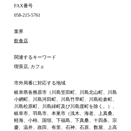
FAX番号
058-215-5761
業界
飲食店
関連するキーワード
喫茶店, カフェ
市外局番に対応する地域
岐阜県各務原市（川島笠田町、川島北山町、川島
小網町、川島河田町、川島竹早町、川島松倉町、
川島松原町、川島緑町及び川島渡町を除く。）、
岐阜市、羽島市、本巣市（浅木、海老、上真桑、
軽海、小柿、国領、下福島、下真桑、十四条、宗
慶、温井、政田、有里、石神、石原、数屋、上高