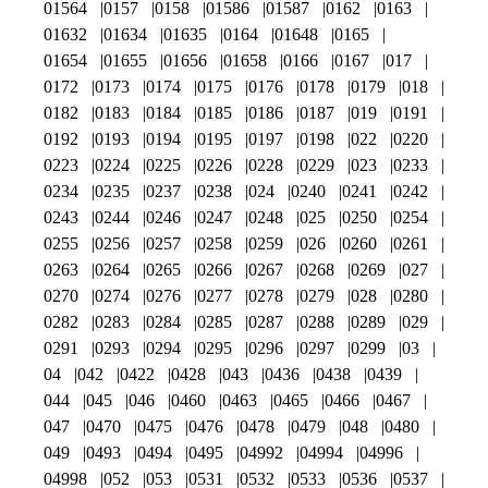
01564
0157
0158
01586
01587
0162
0163
01632
01634
01635
0164
01648
0165
01654
01655
01656
01658
0166
0167
017
0172
0173
0174
0175
0176
0178
0179
018
0182
0183
0184
0185
0186
0187
019
0191
0192
0193
0194
0195
0197
0198
022
0220
0223
0224
0225
0226
0228
0229
023
0233
0234
0235
0237
0238
024
0240
0241
0242
0243
0244
0246
0247
0248
025
0250
0254
0255
0256
0257
0258
0259
026
0260
0261
0263
0264
0265
0266
0267
0268
0269
027
0270
0274
0276
0277
0278
0279
028
0280
0282
0283
0284
0285
0287
0288
0289
029
0291
0293
0294
0295
0296
0297
0299
03
04
042
0422
0428
043
0436
0438
0439
044
045
046
0460
0463
0465
0466
0467
047
0470
0475
0476
0478
0479
048
0480
049
0493
0494
0495
04992
04994
04996
04998
052
053
0531
0532
0533
0536
0537