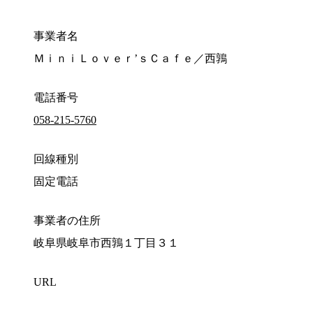
事業者名
ＭｉｎｉＬｏｖｅｒ’ｓＣａｆｅ／西鶉
電話番号
058-215-5760
回線種別
固定電話
事業者の住所
岐阜県岐阜市西鶉１丁目３１
URL