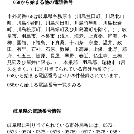
058から始まる他の電話番号
市外局番
058
は
岐阜県各務原市（川島笠田町、川島北山
町、川島小網町、川島河田町、川島竹早町、川島松倉
町、川島松原町、川島緑町及び川島渡町を除く。）、岐
阜市、羽島市、本巣市（浅木、海老、上真桑、軽海、小
柿、国領、下福島、下真桑、十四条、宗慶、温井、政
田、有里、石神、石原、数屋、上高屋、上保、北野、郡
府、七五三、随原、長屋、早野、春近、仏生寺、三橋、
見延及び屋井に限る｡ ）、本巣郡、羽島郡、瑞穂市（呂
久を除く｡ ）
に割り当てられている市外局番です。
058から始まる電話番号は31,929件登録されています。
058から始まる電話番号一覧をみる
岐阜県の電話番号情報
岐阜県に割り当てられている市外局番には、0572・
0573・0574・0575・0576・05769・0577・0578・058・