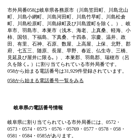
市外局番
058
は
岐阜県各務原市（川島笠田町、川島北山
町、川島小網町、川島河田町、川島竹早町、川島松倉
町、川島松原町、川島緑町及び川島渡町を除く。）、岐
阜市、羽島市、本巣市（浅木、海老、上真桑、軽海、小
柿、国領、下福島、下真桑、十四条、宗慶、温井、政
田、有里、石神、石原、数屋、上高屋、上保、北野、郡
府、七五三、随原、長屋、早野、春近、仏生寺、三橋、
見延及び屋井に限る｡ ）、本巣郡、羽島郡、瑞穂市（呂
久を除く｡ ）
に割り当てられている市外局番です。
058から始まる電話番号は31,929件登録されています。
058から始まる電話番号一覧をみる
岐阜県の電話番号情報
岐阜県に割り当てられている市外局番には、0572・
0573・0574・0575・0576・05769・0577・0578・058・
0581・0584・0585があります。