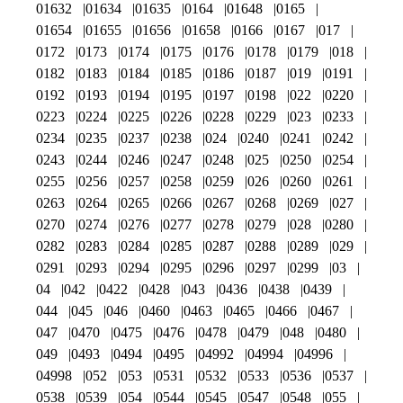
01632
01634
01635
0164
01648
0165
01654
01655
01656
01658
0166
0167
017
0172
0173
0174
0175
0176
0178
0179
018
0182
0183
0184
0185
0186
0187
019
0191
0192
0193
0194
0195
0197
0198
022
0220
0223
0224
0225
0226
0228
0229
023
0233
0234
0235
0237
0238
024
0240
0241
0242
0243
0244
0246
0247
0248
025
0250
0254
0255
0256
0257
0258
0259
026
0260
0261
0263
0264
0265
0266
0267
0268
0269
027
0270
0274
0276
0277
0278
0279
028
0280
0282
0283
0284
0285
0287
0288
0289
029
0291
0293
0294
0295
0296
0297
0299
03
04
042
0422
0428
043
0436
0438
0439
044
045
046
0460
0463
0465
0466
0467
047
0470
0475
0476
0478
0479
048
0480
049
0493
0494
0495
04992
04994
04996
04998
052
053
0531
0532
0533
0536
0537
0538
0539
054
0544
0545
0547
0548
055