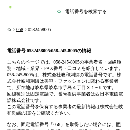
058
0582458005
電話番号
0582458005/058-245-8005
の情報
こちらのページでは、
058-245-8005
の事業者名・回線種
別・地域・業界・FAX番号・口コミを紹介しています。
058-245-8005
は、
株式会社岐和刺繍
の電話番号です。
株
式会社岐和刺繍は
美容・ファッション
に関わる事業者
で、所在地は岐阜県岐阜市芋島４丁目３１−５
です。
回線種別は
固定電話
で、番号提供事業者は
西日本電信電
話株式会社
です。
この電話番号を保有する事業者の最新情報は
株式会社岐
和刺繍
のHP
をご確認ください。
なお、固定電話番号「
058
」を取得したい場合には、
固