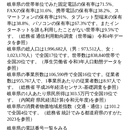
岐阜県の世帯単位でみた固定電話の保有率は71.5%、
FAXの保有率は31.6%、携帯電話の保有率は38.2%、ス
マートフォンの保有率は91%、タブレット型端末の保有
率は38.8%、パソコンの保有率は67.3%です。またイン
ターネットを誰も利用したことがない世帯率は9.5%で
す。（総務省 通信利用動向調査（世帯編） 令和4年デー
タを参照）
岐阜県の総人口は1,996,682人（男：973,512人、女：
1,023,170人）で全国17位です。世帯数は838,840世帯で
全国20位です。（厚生労働省 令和3年人口動態データを
参照）
岐阜県の事業所数は106,590件で全国16位です。従業者
数は955,767人で、1事業所あたりの従業者数は8.97人で
す。（総務省 平成26年経済センサス‐基礎調査を参照）
岐阜県の1人あたり県民所得は303.5万円で全国19位で
す。（内閣府 県民経済計算(令和元年度)を参照）
岐阜県の消費者物価地域差指数（交通・通信）は101.2
で全国4位です。（総務省 統計でみる都道府県のすがた
2023を参照）
岐阜県の電話番号一覧をみる