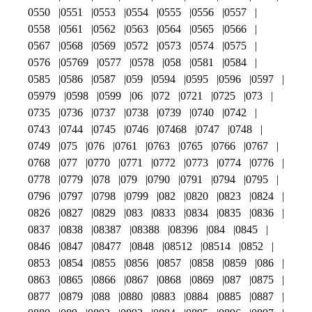
0550
0551
0553
0554
0555
0556
0557
0558
0561
0562
0563
0564
0565
0566
0567
0568
0569
0572
0573
0574
0575
0576
05769
0577
0578
058
0581
0584
0585
0586
0587
059
0594
0595
0596
0597
05979
0598
0599
06
072
0721
0725
073
0735
0736
0737
0738
0739
0740
0742
0743
0744
0745
0746
07468
0747
0748
0749
075
076
0761
0763
0765
0766
0767
0768
077
0770
0771
0772
0773
0774
0776
0778
0779
078
079
0790
0791
0794
0795
0796
0797
0798
0799
082
0820
0823
0824
0826
0827
0829
083
0833
0834
0835
0836
0837
0838
08387
08388
08396
084
0845
0846
0847
08477
0848
08512
08514
0852
0853
0854
0855
0856
0857
0858
0859
086
0863
0865
0866
0867
0868
0869
087
0875
0877
0879
088
0880
0883
0884
0885
0887