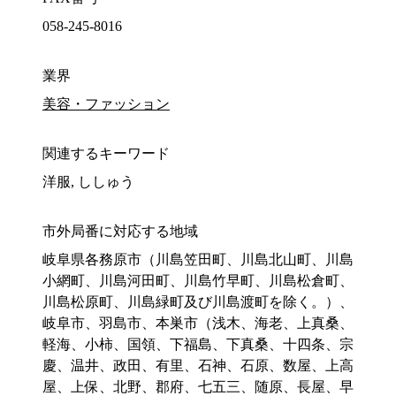
058-245-8016
業界
美容・ファッション
関連するキーワード
洋服, ししゅう
市外局番に対応する地域
岐阜県各務原市（川島笠田町、川島北山町、川島
小網町、川島河田町、川島竹早町、川島松倉町、
川島松原町、川島緑町及び川島渡町を除く。）、
岐阜市、羽島市、本巣市（浅木、海老、上真桑、
軽海、小柿、国領、下福島、下真桑、十四条、宗
慶、温井、政田、有里、石神、石原、数屋、上高
屋、上保、北野、郡府、七五三、随原、長屋、早