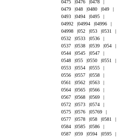
0475
0476
0478
0479
048
0480
049
0493
0494
0495
04992
04994
04996
04998
052
053
0531
0532
0533
0536
0537
0538
0539
054
0544
0545
0547
0548
055
0550
0551
0553
0554
0555
0556
0557
0558
0561
0562
0563
0564
0565
0566
0567
0568
0569
0572
0573
0574
0575
0576
05769
0577
0578
058
0581
0584
0585
0586
0587
059
0594
0595