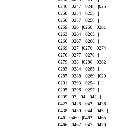
0246
0247
0248
025
0250
0254
0255
0256
0257
0258
0259
026
0260
0261
0263
0264
0265
0266
0267
0268
0269
027
0270
0274
0276
0277
0278
0279
028
0280
0282
0283
0284
0285
0287
0288
0289
029
0291
0293
0294
0295
0296
0297
0299
03
04
042
0422
0428
043
0436
0438
0439
044
045
046
0460
0463
0465
0466
0467
047
0470