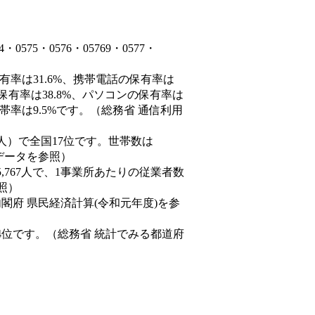
75・0576・05769・0577・
有率は31.6%、携帯電話の保有率は
保有率は38.8%、パソコンの保有率は
帯率は9.5%です。（総務省 通信利用
,170人）で全国17位です。世帯数は
態データを参照）
5,767人で、1事業所あたりの従業者数
照）
内閣府 県民経済計算(令和元年度)を参
4位です。（総務省 統計でみる都道府