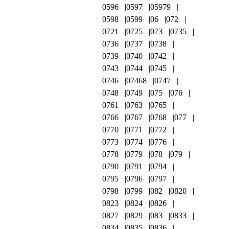
0596
0597
05979
0598
0599
06
072
0721
0725
073
0735
0736
0737
0738
0739
0740
0742
0743
0744
0745
0746
07468
0747
0748
0749
075
076
0761
0763
0765
0766
0767
0768
077
0770
0771
0772
0773
0774
0776
0778
0779
078
079
0790
0791
0794
0795
0796
0797
0798
0799
082
0820
0823
0824
0826
0827
0829
083
0833
0834
0835
0836