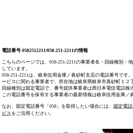
電話番号
0582512211/058-251-2211
の情報
こちらのページでは、
058-251-2211
の事業者名・回線種別・地
しています。
058-251-2211
は、
岐阜信用金庫／眞砂町支店
の電話番号です。
ービス
に関わる事業者
で、所在地は岐阜県岐阜市真砂町１２
回線種別は
固定電話
で、番号提供事業者は
西日本電信電話株
この電話番号を保有する事業者の最新情報は
岐阜信用金庫／
なお、固定電話番号「
058
」を取得したい場合には、
固定電話
ビス
をご活用ください。