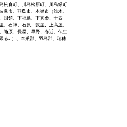
島松倉町、川島松原町、川島緑町
岐阜市、羽島市、本巣市（浅木、
、国領、下福島、下真桑、十四
里、石神、石原、数屋、上高屋、
、随原、長屋、早野、春近、仏生
限る｡ ）、本巣郡、羽島郡、瑞穂