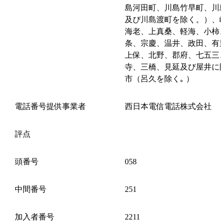
島河田町、川島竹早町、川
及び川島渡町を除く。）、
海老、上真桑、軽海、小柿
条、宗慶、温井、政田、有
上保、北野、郡府、七五三
寺、三橋、見延及び屋井に
市（呂久を除く｡ ）
電話番号提供事業者
西日本電信電話株式会社
評点
頭番号
058
中間番号
251
加入者番号
2211