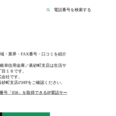
域・業界・FAX番号・口コミを紹介
岐阜信用金庫／眞砂町支店は
生活サ
丁目１６
です。
式会社
です。
眞砂町支店
のHP
をご確認ください。
番号「
058
」を取得できるIP電話サー