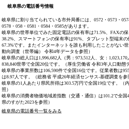
岐阜県の電話番号情報
岐阜県に割り当てられている市外局番には、0572・0573・0574・05
0578・058・0581・0584・0585があります。
岐阜県の世帯単位でみた固定電話の保有率は71.5%、FAXの保
38.2%、スマートフォンの保有率は91%、タブレット型端末の
67.3%です。またインターネットを誰も利用したことがない世
動向調査（世帯編） 令和4年データを参照）
岐阜県の総人口は1,996,682人（男：973,512人、女：1,023
838,840世帯で全国20位です。（厚生労働省 令和3年人口動
岐阜県の事業所数は106,590件で全国16位です。従業者数は95
は8.97人です。（総務省 平成26年経済センサス‐基礎調査を参
岐阜県の1人あたり県民所得は303.5万円で全国19位です。（
照）
岐阜県の消費者物価地域差指数（交通・通信）は101.2で全国
県のすがた2023を参照）
岐阜県の電話番号一覧をみる