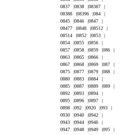
0837
0838
08387
08388
08396
084
0845
0846
0847
08477
0848
08512
08514
0852
0853
0854
0855
0856
0857
0858
0859
086
0863
0865
0866
0867
0868
0869
087
0875
0877
0879
088
0880
0883
0884
0885
0887
0889
089
0892
0893
0894
0895
0896
0897
0898
092
0920
093
0930
0940
0942
0943
0944
0946
0947
0948
0949
095