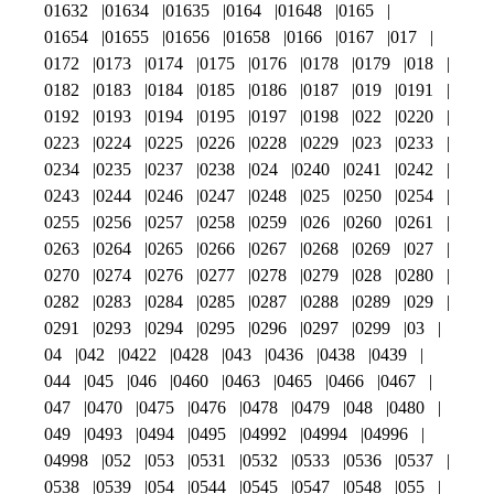
01632
01634
01635
0164
01648
0165
01654
01655
01656
01658
0166
0167
017
0172
0173
0174
0175
0176
0178
0179
018
0182
0183
0184
0185
0186
0187
019
0191
0192
0193
0194
0195
0197
0198
022
0220
0223
0224
0225
0226
0228
0229
023
0233
0234
0235
0237
0238
024
0240
0241
0242
0243
0244
0246
0247
0248
025
0250
0254
0255
0256
0257
0258
0259
026
0260
0261
0263
0264
0265
0266
0267
0268
0269
027
0270
0274
0276
0277
0278
0279
028
0280
0282
0283
0284
0285
0287
0288
0289
029
0291
0293
0294
0295
0296
0297
0299
03
04
042
0422
0428
043
0436
0438
0439
044
045
046
0460
0463
0465
0466
0467
047
0470
0475
0476
0478
0479
048
0480
049
0493
0494
0495
04992
04994
04996
04998
052
053
0531
0532
0533
0536
0537
0538
0539
054
0544
0545
0547
0548
055