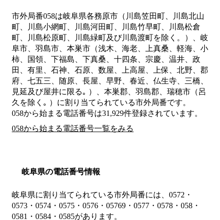
市外局番
058
は
岐阜県各務原市（川島笠田町、川島北山
町、川島小網町、川島河田町、川島竹早町、川島松倉
町、川島松原町、川島緑町及び川島渡町を除く。）、岐
阜市、羽島市、本巣市（浅木、海老、上真桑、軽海、小
柿、国領、下福島、下真桑、十四条、宗慶、温井、政
田、有里、石神、石原、数屋、上高屋、上保、北野、郡
府、七五三、随原、長屋、早野、春近、仏生寺、三橋、
見延及び屋井に限る｡ ）、本巣郡、羽島郡、瑞穂市（呂
久を除く｡ ）
に割り当てられている市外局番です。
058から始まる電話番号は31,929件登録されています。
058から始まる電話番号一覧をみる
岐阜県の電話番号情報
岐阜県に割り当てられている市外局番には、0572・
0573・0574・0575・0576・05769・0577・0578・058・
0581・0584・0585があります。