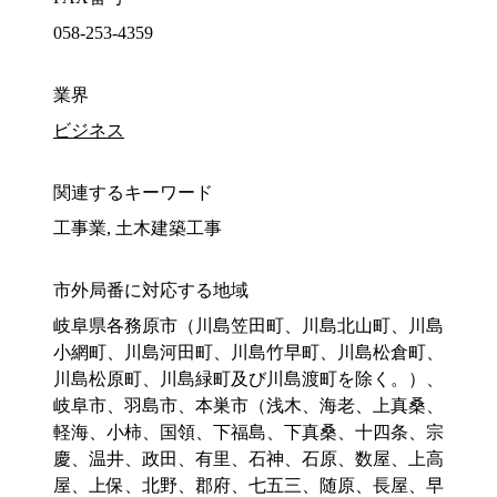
058-253-4359
業界
ビジネス
関連するキーワード
工事業, 土木建築工事
市外局番に対応する地域
岐阜県各務原市（川島笠田町、川島北山町、川島
小網町、川島河田町、川島竹早町、川島松倉町、
川島松原町、川島緑町及び川島渡町を除く。）、
岐阜市、羽島市、本巣市（浅木、海老、上真桑、
軽海、小柿、国領、下福島、下真桑、十四条、宗
慶、温井、政田、有里、石神、石原、数屋、上高
屋、上保、北野、郡府、七五三、随原、長屋、早