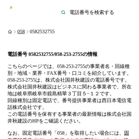
058
0582532755
電話番号
0582532755/058-253-2755
の情報
こちらのページでは、
058-253-2755
の事業者名・回線種
別・地域・業界・FAX番号・口コミを紹介しています。
058-253-2755
は、
株式会社国井秋建設
の電話番号です。
株式会社国井秋建設は
ビジネス
に関わる事業者
で、所在
地は岐阜県岐阜市鏡島精華３丁目５−１２
です。
回線種別は
固定電話
で、番号提供事業者は
西日本電信電
話株式会社
です。
この電話番号を保有する事業者の最新情報は
株式会社国
井秋建設
のHP
をご確認ください。
なお、固定電話番号「
058
」を取得したい場合には、
固