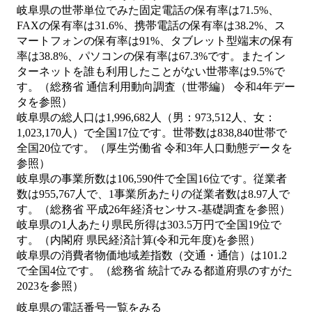
岐阜県の世帯単位でみた固定電話の保有率は71.5%、
FAXの保有率は31.6%、携帯電話の保有率は38.2%、ス
マートフォンの保有率は91%、タブレット型端末の保有
率は38.8%、パソコンの保有率は67.3%です。またイン
ターネットを誰も利用したことがない世帯率は9.5%で
す。（総務省 通信利用動向調査（世帯編） 令和4年デー
タを参照）
岐阜県の総人口は1,996,682人（男：973,512人、女：
1,023,170人）で全国17位です。世帯数は838,840世帯で
全国20位です。（厚生労働省 令和3年人口動態データを
参照）
岐阜県の事業所数は106,590件で全国16位です。従業者
数は955,767人で、1事業所あたりの従業者数は8.97人で
す。（総務省 平成26年経済センサス‐基礎調査を参照）
岐阜県の1人あたり県民所得は303.5万円で全国19位で
す。（内閣府 県民経済計算(令和元年度)を参照）
岐阜県の消費者物価地域差指数（交通・通信）は101.2
で全国4位です。（総務省 統計でみる都道府県のすがた
2023を参照）
岐阜県の電話番号一覧をみる