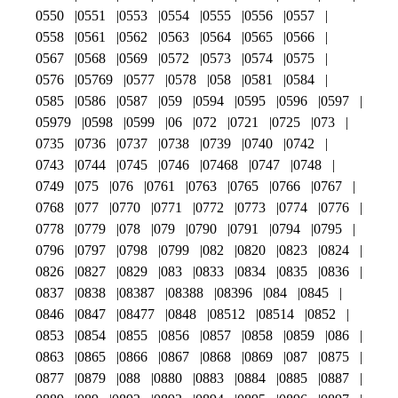
0550
0551
0553
0554
0555
0556
0557
0558
0561
0562
0563
0564
0565
0566
0567
0568
0569
0572
0573
0574
0575
0576
05769
0577
0578
058
0581
0584
0585
0586
0587
059
0594
0595
0596
0597
05979
0598
0599
06
072
0721
0725
073
0735
0736
0737
0738
0739
0740
0742
0743
0744
0745
0746
07468
0747
0748
0749
075
076
0761
0763
0765
0766
0767
0768
077
0770
0771
0772
0773
0774
0776
0778
0779
078
079
0790
0791
0794
0795
0796
0797
0798
0799
082
0820
0823
0824
0826
0827
0829
083
0833
0834
0835
0836
0837
0838
08387
08388
08396
084
0845
0846
0847
08477
0848
08512
08514
0852
0853
0854
0855
0856
0857
0858
0859
086
0863
0865
0866
0867
0868
0869
087
0875
0877
0879
088
0880
0883
0884
0885
0887