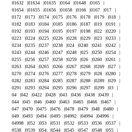
01632
01634
01635
0164
01648
0165
01654
01655
01656
01658
0166
0167
017
0172
0173
0174
0175
0176
0178
0179
018
0182
0183
0184
0185
0186
0187
019
0191
0192
0193
0194
0195
0197
0198
022
0220
0223
0224
0225
0226
0228
0229
023
0233
0234
0235
0237
0238
024
0240
0241
0242
0243
0244
0246
0247
0248
025
0250
0254
0255
0256
0257
0258
0259
026
0260
0261
0263
0264
0265
0266
0267
0268
0269
027
0270
0274
0276
0277
0278
0279
028
0280
0282
0283
0284
0285
0287
0288
0289
029
0291
0293
0294
0295
0296
0297
0299
03
04
042
0422
0428
043
0436
0438
0439
044
045
046
0460
0463
0465
0466
0467
047
0470
0475
0476
0478
0479
048
0480
049
0493
0494
0495
04992
04994
04996
04998
052
053
0531
0532
0533
0536
0537
0538
0539
054
0544
0545
0547
0548
055