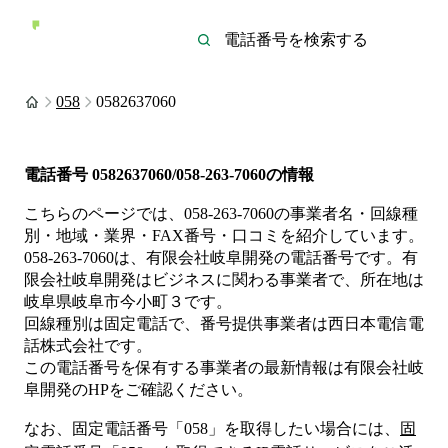
058
0582637060
電話番号
0582637060/058-263-7060
の情報
こちらのページでは、
058-263-7060
の事業者名・回線種
別・地域・業界・FAX番号・口コミを紹介しています。
058-263-7060
は、
有限会社岐阜開発
の電話番号です。
有
限会社岐阜開発は
ビジネス
に関わる事業者
で、所在地は
岐阜県岐阜市今小町３
です。
回線種別は
固定電話
で、番号提供事業者は
西日本電信電
話株式会社
です。
この電話番号を保有する事業者の最新情報は
有限会社岐
阜開発
のHP
をご確認ください。
なお、固定電話番号「
058
」を取得したい場合には、
固