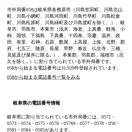
市外局番
058
は
岐阜県各務原市（川島笠田町、川島北山
町、川島小網町、川島河田町、川島竹早町、川島松倉
町、川島松原町、川島緑町及び川島渡町を除く。）、岐
阜市、羽島市、本巣市（浅木、海老、上真桑、軽海、小
柿、国領、下福島、下真桑、十四条、宗慶、温井、政
田、有里、石神、石原、数屋、上高屋、上保、北野、郡
府、七五三、随原、長屋、早野、春近、仏生寺、三橋、
見延及び屋井に限る｡ ）、本巣郡、羽島郡、瑞穂市（呂
久を除く｡ ）
に割り当てられている市外局番です。
058から始まる電話番号は31,929件登録されています。
058から始まる電話番号一覧をみる
岐阜県の電話番号情報
岐阜県に割り当てられている市外局番には、0572・
0573・0574・0575・0576・05769・0577・0578・058・
0581・0584・0585があります。