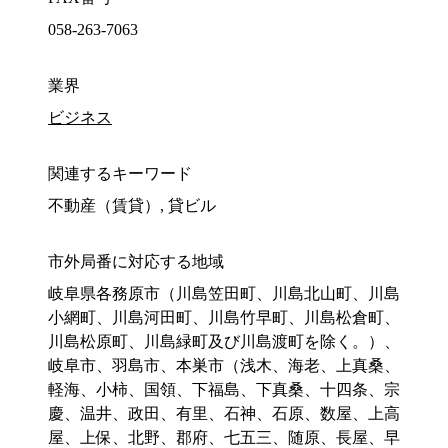
058-263-7063
業界
ビジネス
関連するキーワード
不動産（賃貸）, 貸ビル
市外局番に対応する地域
岐阜県各務原市（川島笠田町、川島北山町、川島
小網町、川島河田町、川島竹早町、川島松倉町、
川島松原町、川島緑町及び川島渡町を除く。）、
岐阜市、羽島市、本巣市（浅木、海老、上真桑、
軽海、小柿、国領、下福島、下真桑、十四条、宗
慶、温井、政田、有里、石神、石原、数屋、上高
屋、上保、北野、郡府、七五三、随原、長屋、早