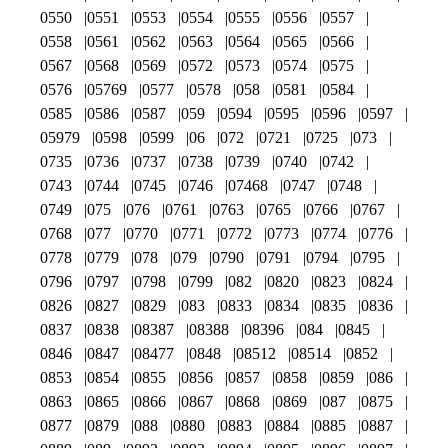
0550
0551
0553
0554
0555
0556
0557
0558
0561
0562
0563
0564
0565
0566
0567
0568
0569
0572
0573
0574
0575
0576
05769
0577
0578
058
0581
0584
0585
0586
0587
059
0594
0595
0596
0597
05979
0598
0599
06
072
0721
0725
073
0735
0736
0737
0738
0739
0740
0742
0743
0744
0745
0746
07468
0747
0748
0749
075
076
0761
0763
0765
0766
0767
0768
077
0770
0771
0772
0773
0774
0776
0778
0779
078
079
0790
0791
0794
0795
0796
0797
0798
0799
082
0820
0823
0824
0826
0827
0829
083
0833
0834
0835
0836
0837
0838
08387
08388
08396
084
0845
0846
0847
08477
0848
08512
08514
0852
0853
0854
0855
0856
0857
0858
0859
086
0863
0865
0866
0867
0868
0869
087
0875
0877
0879
088
0880
0883
0884
0885
0887