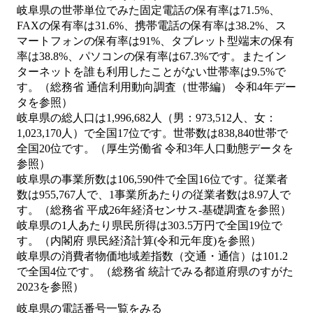
岐阜県の世帯単位でみた固定電話の保有率は71.5%、
FAXの保有率は31.6%、携帯電話の保有率は38.2%、ス
マートフォンの保有率は91%、タブレット型端末の保有
率は38.8%、パソコンの保有率は67.3%です。またイン
ターネットを誰も利用したことがない世帯率は9.5%で
す。（総務省 通信利用動向調査（世帯編） 令和4年デー
タを参照）
岐阜県の総人口は1,996,682人（男：973,512人、女：
1,023,170人）で全国17位です。世帯数は838,840世帯で
全国20位です。（厚生労働省 令和3年人口動態データを
参照）
岐阜県の事業所数は106,590件で全国16位です。従業者
数は955,767人で、1事業所あたりの従業者数は8.97人で
す。（総務省 平成26年経済センサス‐基礎調査を参照）
岐阜県の1人あたり県民所得は303.5万円で全国19位で
す。（内閣府 県民経済計算(令和元年度)を参照）
岐阜県の消費者物価地域差指数（交通・通信）は101.2
で全国4位です。（総務省 統計でみる都道府県のすがた
2023を参照）
岐阜県の電話番号一覧をみる