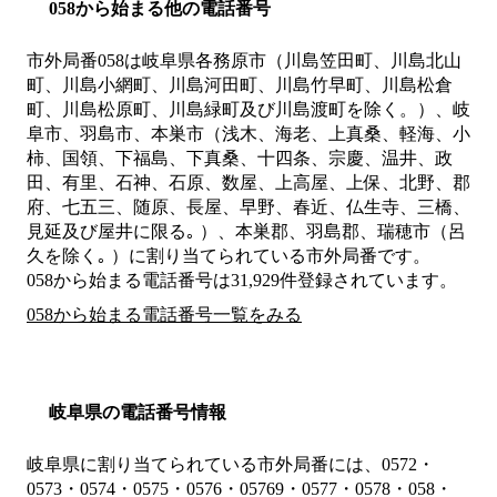
058から始まる他の電話番号
市外局番
058
は
岐阜県各務原市（川島笠田町、川島北山
町、川島小網町、川島河田町、川島竹早町、川島松倉
町、川島松原町、川島緑町及び川島渡町を除く。）、岐
阜市、羽島市、本巣市（浅木、海老、上真桑、軽海、小
柿、国領、下福島、下真桑、十四条、宗慶、温井、政
田、有里、石神、石原、数屋、上高屋、上保、北野、郡
府、七五三、随原、長屋、早野、春近、仏生寺、三橋、
見延及び屋井に限る｡ ）、本巣郡、羽島郡、瑞穂市（呂
久を除く｡ ）
に割り当てられている市外局番です。
058から始まる電話番号は31,929件登録されています。
058から始まる電話番号一覧をみる
岐阜県の電話番号情報
岐阜県に割り当てられている市外局番には、0572・
0573・0574・0575・0576・05769・0577・0578・058・