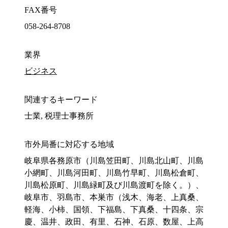
FAX番号
058-264-8708
業界
ビジネス
関連するキーワード
士業, 税理士事務所
市外局番に対応する地域
岐阜県各務原市（川島笠田町、川島北山町、川島
小網町、川島河田町、川島竹早町、川島松倉町、
川島松原町、川島緑町及び川島渡町を除く。）、
岐阜市、羽島市、本巣市（浅木、海老、上真桑、
軽海、小柿、国領、下福島、下真桑、十四条、宗
慶、温井、政田、有里、石神、石原、数屋、上高