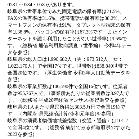
0581・0584・0585があります。
岐阜県の世帯単位でみた固定電話の保有率は71.5%、
FAXの保有率は31.6%、携帯電話の保有率は38.2%、ス
マートフォンの保有率は91%、タブレット型端末の保有
率は38.8%、パソコンの保有率は67.3%です。またイン
ターネットを誰も利用したことがない世帯率は9.5%で
す。（総務省 通信利用動向調査（世帯編） 令和4年デー
タを参照）
岐阜県の総人口は1,996,682人（男：973,512人、女：
1,023,170人）で全国17位です。世帯数は838,840世帯で
全国20位です。（厚生労働省 令和3年人口動態データを
参照）
岐阜県の事業所数は106,590件で全国16位です。従業者
数は955,767人で、1事業所あたりの従業者数は8.97人で
す。（総務省 平成26年経済センサス‐基礎調査を参照）
岐阜県の1人あたり県民所得は303.5万円で全国19位で
す。（内閣府 県民経済計算(令和元年度)を参照）
岐阜県の消費者物価地域差指数（交通・通信）は101.2
で全国4位です。（総務省 統計でみる都道府県のすがた
2023を参照）