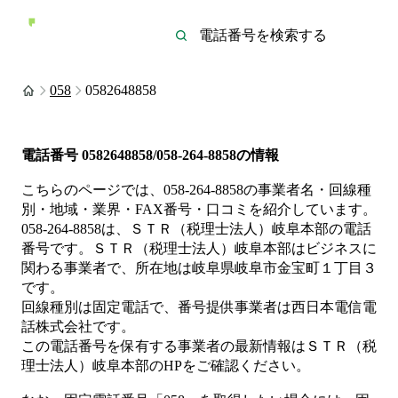
058
0582648858
電話番号
0582648858/058-264-8858
の情報
こちらのページでは、
058-264-8858
の事業者名・回線種
別・地域・業界・FAX番号・口コミを紹介しています。
058-264-8858
は、
ＳＴＲ（税理士法人）岐阜本部
の電話
番号です。
ＳＴＲ（税理士法人）岐阜本部は
ビジネス
に
関わる事業者
で、所在地は岐阜県岐阜市金宝町１丁目３
です。
回線種別は
固定電話
で、番号提供事業者は
西日本電信電
話株式会社
です。
この電話番号を保有する事業者の最新情報は
ＳＴＲ（税
理士法人）岐阜本部
のHP
をご確認ください。