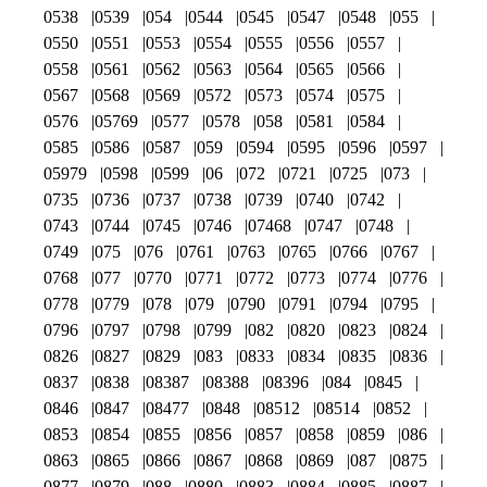
0538
0539
054
0544
0545
0547
0548
055
0550
0551
0553
0554
0555
0556
0557
0558
0561
0562
0563
0564
0565
0566
0567
0568
0569
0572
0573
0574
0575
0576
05769
0577
0578
058
0581
0584
0585
0586
0587
059
0594
0595
0596
0597
05979
0598
0599
06
072
0721
0725
073
0735
0736
0737
0738
0739
0740
0742
0743
0744
0745
0746
07468
0747
0748
0749
075
076
0761
0763
0765
0766
0767
0768
077
0770
0771
0772
0773
0774
0776
0778
0779
078
079
0790
0791
0794
0795
0796
0797
0798
0799
082
0820
0823
0824
0826
0827
0829
083
0833
0834
0835
0836
0837
0838
08387
08388
08396
084
0845
0846
0847
08477
0848
08512
08514
0852
0853
0854
0855
0856
0857
0858
0859
086
0863
0865
0866
0867
0868
0869
087
0875
0877
0879
088
0880
0883
0884
0885
0887