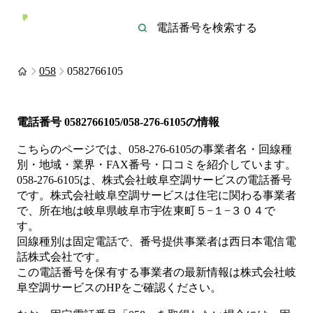
058
0582766105
電話番号
0582766105/058-276-6105
の情報
こちらのページでは、
058-276-6105
の事業者名・回線種
別・地域・業界・FAX番号・口コミを紹介しています。
058-276-6105
は、
株式会社岐阜空調サービス
の電話番号
です。
株式会社岐阜空調サービスは
住宅
に関わる事業者
で、所在地は岐阜県岐阜市宇佐東町５−１−３０４
で
す。
回線種別は
固定電話
で、番号提供事業者は
西日本電信電
話株式会社
です。
この電話番号を保有する事業者の最新情報は
株式会社岐
阜空調サービス
のHP
をご確認ください。