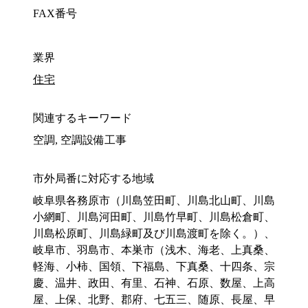
FAX番号
業界
住宅
関連するキーワード
空調, 空調設備工事
市外局番に対応する地域
岐阜県各務原市（川島笠田町、川島北山町、川島
小網町、川島河田町、川島竹早町、川島松倉町、
川島松原町、川島緑町及び川島渡町を除く。）、
岐阜市、羽島市、本巣市（浅木、海老、上真桑、
軽海、小柿、国領、下福島、下真桑、十四条、宗
慶、温井、政田、有里、石神、石原、数屋、上高
屋、上保、北野、郡府、七五三、随原、長屋、早