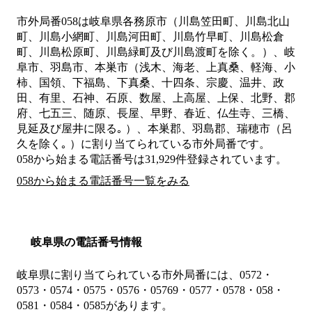
市外局番
058
は
岐阜県各務原市（川島笠田町、川島北山
町、川島小網町、川島河田町、川島竹早町、川島松倉
町、川島松原町、川島緑町及び川島渡町を除く。）、岐
阜市、羽島市、本巣市（浅木、海老、上真桑、軽海、小
柿、国領、下福島、下真桑、十四条、宗慶、温井、政
田、有里、石神、石原、数屋、上高屋、上保、北野、郡
府、七五三、随原、長屋、早野、春近、仏生寺、三橋、
見延及び屋井に限る｡ ）、本巣郡、羽島郡、瑞穂市（呂
久を除く｡ ）
に割り当てられている市外局番です。
058から始まる電話番号は31,929件登録されています。
058から始まる電話番号一覧をみる
岐阜県の電話番号情報
岐阜県に割り当てられている市外局番には、0572・
0573・0574・0575・0576・05769・0577・0578・058・
0581・0584・0585があります。