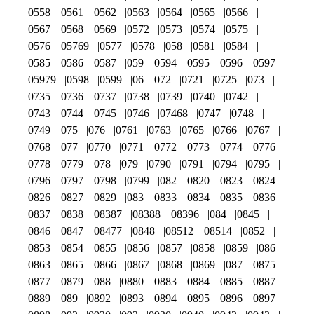
0558
0561
0562
0563
0564
0565
0566
0567
0568
0569
0572
0573
0574
0575
0576
05769
0577
0578
058
0581
0584
0585
0586
0587
059
0594
0595
0596
0597
05979
0598
0599
06
072
0721
0725
073
0735
0736
0737
0738
0739
0740
0742
0743
0744
0745
0746
07468
0747
0748
0749
075
076
0761
0763
0765
0766
0767
0768
077
0770
0771
0772
0773
0774
0776
0778
0779
078
079
0790
0791
0794
0795
0796
0797
0798
0799
082
0820
0823
0824
0826
0827
0829
083
0833
0834
0835
0836
0837
0838
08387
08388
08396
084
0845
0846
0847
08477
0848
08512
08514
0852
0853
0854
0855
0856
0857
0858
0859
086
0863
0865
0866
0867
0868
0869
087
0875
0877
0879
088
0880
0883
0884
0885
0887
0889
089
0892
0893
0894
0895
0896
0897