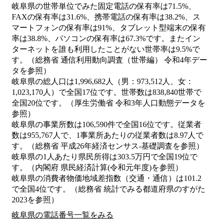
岐阜県の世帯単位でみた固定電話の保有率は71.5%、
FAXの保有率は31.6%、携帯電話の保有率は38.2%、ス
マートフォンの保有率は91%、タブレット型端末の保有
率は38.8%、パソコンの保有率は67.3%です。またイン
ターネットを誰も利用したことがない世帯率は9.5%で
す。（総務省 通信利用動向調査（世帯編） 令和4年デー
タを参照）
岐阜県の総人口は1,996,682人（男：973,512人、女：
1,023,170人）で全国17位です。世帯数は838,840世帯で
全国20位です。（厚生労働省 令和3年人口動態データを
参照）
岐阜県の事業所数は106,590件で全国16位です。従業者
数は955,767人で、1事業所あたりの従業者数は8.97人で
す。（総務省 平成26年経済センサス‐基礎調査を参照）
岐阜県の1人あたり県民所得は303.5万円で全国19位で
す。（内閣府 県民経済計算(令和元年度)を参照）
岐阜県の消費者物価地域差指数（交通・通信）は101.2
で全国4位です。（総務省 統計でみる都道府県のすがた
2023を参照）
岐阜県の電話番号一覧をみる