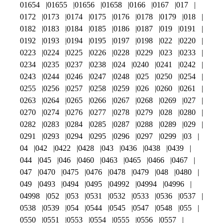
01654
01655
01656
01658
0166
0167
017
0172
0173
0174
0175
0176
0178
0179
018
0182
0183
0184
0185
0186
0187
019
0191
0192
0193
0194
0195
0197
0198
022
0220
0223
0224
0225
0226
0228
0229
023
0233
0234
0235
0237
0238
024
0240
0241
0242
0243
0244
0246
0247
0248
025
0250
0254
0255
0256
0257
0258
0259
026
0260
0261
0263
0264
0265
0266
0267
0268
0269
027
0270
0274
0276
0277
0278
0279
028
0280
0282
0283
0284
0285
0287
0288
0289
029
0291
0293
0294
0295
0296
0297
0299
03
04
042
0422
0428
043
0436
0438
0439
044
045
046
0460
0463
0465
0466
0467
047
0470
0475
0476
0478
0479
048
0480
049
0493
0494
0495
04992
04994
04996
04998
052
053
0531
0532
0533
0536
0537
0538
0539
054
0544
0545
0547
0548
055
0550
0551
0553
0554
0555
0556
0557