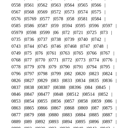
0558
0561
0562
0563
0564
0565
0566
0567
0568
0569
0572
0573
0574
0575
0576
05769
0577
0578
058
0581
0584
0585
0586
0587
059
0594
0595
0596
0597
05979
0598
0599
06
072
0721
0725
073
0735
0736
0737
0738
0739
0740
0742
0743
0744
0745
0746
07468
0747
0748
0749
075
076
0761
0763
0765
0766
0767
0768
077
0770
0771
0772
0773
0774
0776
0778
0779
078
079
0790
0791
0794
0795
0796
0797
0798
0799
082
0820
0823
0824
0826
0827
0829
083
0833
0834
0835
0836
0837
0838
08387
08388
08396
084
0845
0846
0847
08477
0848
08512
08514
0852
0853
0854
0855
0856
0857
0858
0859
086
0863
0865
0866
0867
0868
0869
087
0875
0877
0879
088
0880
0883
0884
0885
0887
0889
089
0892
0893
0894
0895
0896
0897