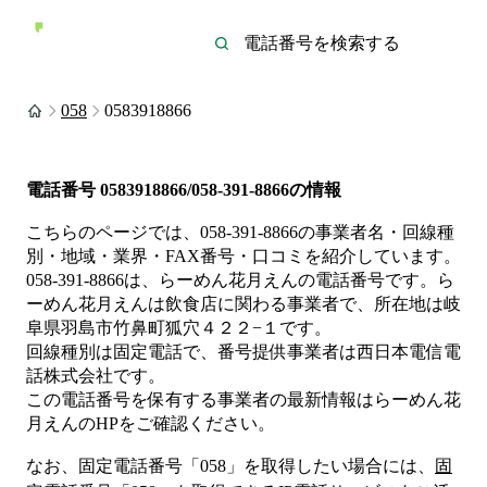
058
0583918866
電話番号
0583918866/058-391-8866
の情報
こちらのページでは、
058-391-8866
の事業者名・回線種
別・地域・業界・FAX番号・口コミを紹介しています。
058-391-8866
は、
らーめん花月えん
の電話番号です。
ら
ーめん花月えんは
飲食店
に関わる事業者
で、所在地は岐
阜県羽島市竹鼻町狐穴４２２−１
です。
回線種別は
固定電話
で、番号提供事業者は
西日本電信電
話株式会社
です。
この電話番号を保有する事業者の最新情報は
らーめん花
月えん
のHP
をご確認ください。
なお、固定電話番号「
058
」を取得したい場合には、
固