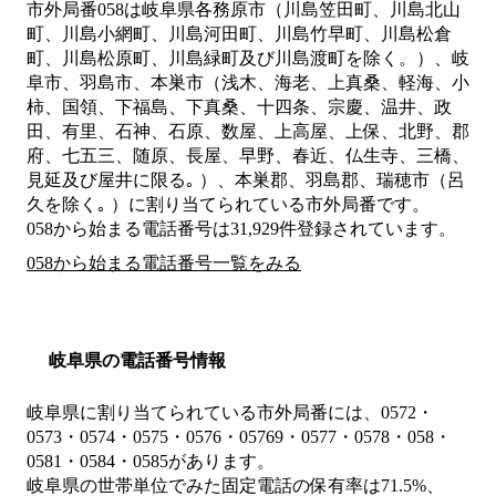
市外局番
058
は
岐阜県各務原市（川島笠田町、川島北山
町、川島小網町、川島河田町、川島竹早町、川島松倉
町、川島松原町、川島緑町及び川島渡町を除く。）、岐
阜市、羽島市、本巣市（浅木、海老、上真桑、軽海、小
柿、国領、下福島、下真桑、十四条、宗慶、温井、政
田、有里、石神、石原、数屋、上高屋、上保、北野、郡
府、七五三、随原、長屋、早野、春近、仏生寺、三橋、
見延及び屋井に限る｡ ）、本巣郡、羽島郡、瑞穂市（呂
久を除く｡ ）
に割り当てられている市外局番です。
058から始まる電話番号は31,929件登録されています。
058から始まる電話番号一覧をみる
岐阜県の電話番号情報
岐阜県に割り当てられている市外局番には、0572・
0573・0574・0575・0576・05769・0577・0578・058・
0581・0584・0585があります。
岐阜県の世帯単位でみた固定電話の保有率は71.5%、