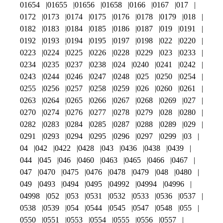
01654
01655
01656
01658
0166
0167
017
0172
0173
0174
0175
0176
0178
0179
018
0182
0183
0184
0185
0186
0187
019
0191
0192
0193
0194
0195
0197
0198
022
0220
0223
0224
0225
0226
0228
0229
023
0233
0234
0235
0237
0238
024
0240
0241
0242
0243
0244
0246
0247
0248
025
0250
0254
0255
0256
0257
0258
0259
026
0260
0261
0263
0264
0265
0266
0267
0268
0269
027
0270
0274
0276
0277
0278
0279
028
0280
0282
0283
0284
0285
0287
0288
0289
029
0291
0293
0294
0295
0296
0297
0299
03
04
042
0422
0428
043
0436
0438
0439
044
045
046
0460
0463
0465
0466
0467
047
0470
0475
0476
0478
0479
048
0480
049
0493
0494
0495
04992
04994
04996
04998
052
053
0531
0532
0533
0536
0537
0538
0539
054
0544
0545
0547
0548
055
0550
0551
0553
0554
0555
0556
0557