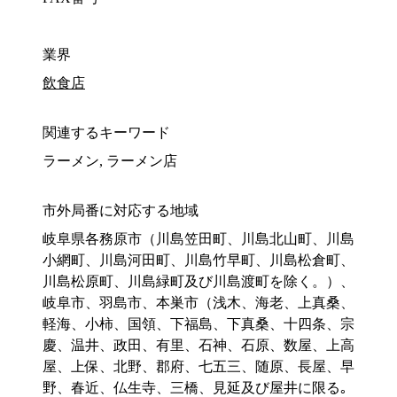
業界
飲食店
関連するキーワード
ラーメン, ラーメン店
市外局番に対応する地域
岐阜県各務原市（川島笠田町、川島北山町、川島
小網町、川島河田町、川島竹早町、川島松倉町、
川島松原町、川島緑町及び川島渡町を除く。）、
岐阜市、羽島市、本巣市（浅木、海老、上真桑、
軽海、小柿、国領、下福島、下真桑、十四条、宗
慶、温井、政田、有里、石神、石原、数屋、上高
屋、上保、北野、郡府、七五三、随原、長屋、早
野、春近、仏生寺、三橋、見延及び屋井に限る｡