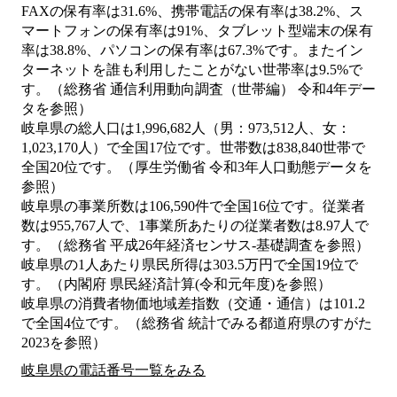
FAXの保有率は31.6%、携帯電話の保有率は38.2%、ス
マートフォンの保有率は91%、タブレット型端末の保有
率は38.8%、パソコンの保有率は67.3%です。またイン
ターネットを誰も利用したことがない世帯率は9.5%で
す。（総務省 通信利用動向調査（世帯編） 令和4年デー
タを参照）
岐阜県の総人口は1,996,682人（男：973,512人、女：
1,023,170人）で全国17位です。世帯数は838,840世帯で
全国20位です。（厚生労働省 令和3年人口動態データを
参照）
岐阜県の事業所数は106,590件で全国16位です。従業者
数は955,767人で、1事業所あたりの従業者数は8.97人で
す。（総務省 平成26年経済センサス‐基礎調査を参照）
岐阜県の1人あたり県民所得は303.5万円で全国19位で
す。（内閣府 県民経済計算(令和元年度)を参照）
岐阜県の消費者物価地域差指数（交通・通信）は101.2
で全国4位です。（総務省 統計でみる都道府県のすがた
2023を参照）
岐阜県の電話番号一覧をみる