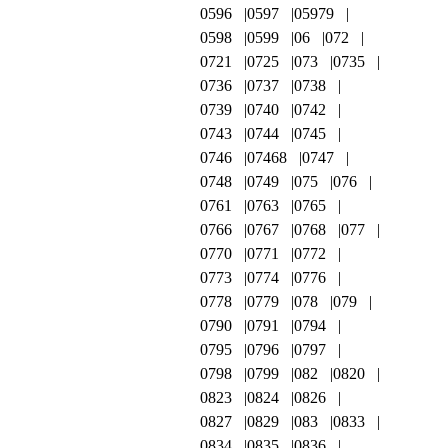
0596
0597
05979
0598
0599
06
072
0721
0725
073
0735
0736
0737
0738
0739
0740
0742
0743
0744
0745
0746
07468
0747
0748
0749
075
076
0761
0763
0765
0766
0767
0768
077
0770
0771
0772
0773
0774
0776
0778
0779
078
079
0790
0791
0794
0795
0796
0797
0798
0799
082
0820
0823
0824
0826
0827
0829
083
0833
0834
0835
0836