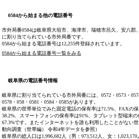
0584から始まる他の電話番号
市外局番
0584
は
岐阜県大垣市、海津市、瑞穂市呂久、安八郡
に割り当てられている市外局番です。
0584から始まる電話番号は12,255件登録されています。
0584から始まる電話番号一覧をみる
岐阜県の電話番号情報
岐阜県に割り当てられている市外局番には、0572・0573・0574・05
0578・058・0581・0584・0585があります。
岐阜県の世帯単位でみた固定電話の保有率は71.5%、FAXの保
38.2%、スマートフォンの保有率は91%、タブレット型端末の
67.3%です。またインターネットを誰も利用したことがない世
動向調査（世帯編） 令和4年データを参照）
岐阜県の総人口は1,996,682人（男：973,512人、女：1,023