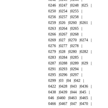
0246
0247
0248
025
0250
0254
0255
0256
0257
0258
0259
026
0260
0261
0263
0264
0265
0266
0267
0268
0269
027
0270
0274
0276
0277
0278
0279
028
0280
0282
0283
0284
0285
0287
0288
0289
029
0291
0293
0294
0295
0296
0297
0299
03
04
042
0422
0428
043
0436
0438
0439
044
045
046
0460
0463
0465
0466
0467
047
0470