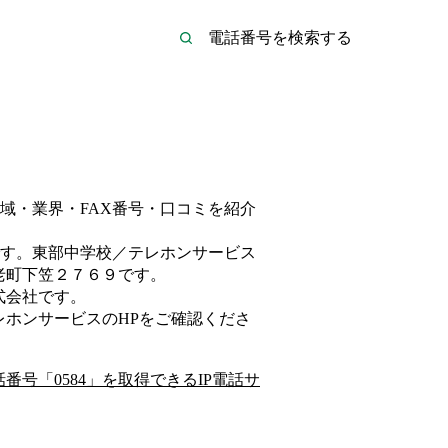
域・業界・FAX番号・口コミを紹介
す。
東部中学校／テレホンサービス
老町下笠２７６９
です。
式会社
です。
レホンサービス
のHP
をご確認くださ
話番号「
0584
」を取得できるIP電話サ