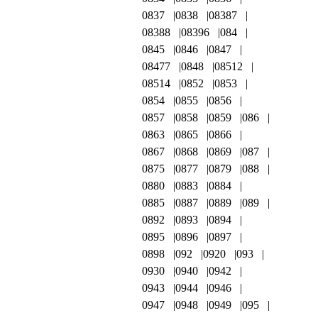
0837
0838
08387
08388
08396
084
0845
0846
0847
08477
0848
08512
08514
0852
0853
0854
0855
0856
0857
0858
0859
086
0863
0865
0866
0867
0868
0869
087
0875
0877
0879
088
0880
0883
0884
0885
0887
0889
089
0892
0893
0894
0895
0896
0897
0898
092
0920
093
0930
0940
0942
0943
0944
0946
0947
0948
0949
095