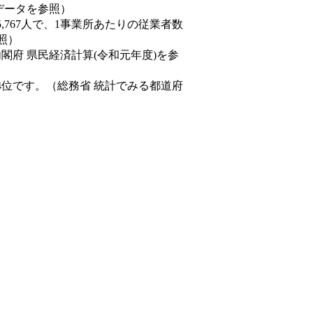
態データを参照）
5,767人で、1事業所あたりの従業者数
照）
内閣府 県民経済計算(令和元年度)を参
4位です。（総務省 統計でみる都道府
。