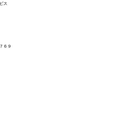
ビス
７６９