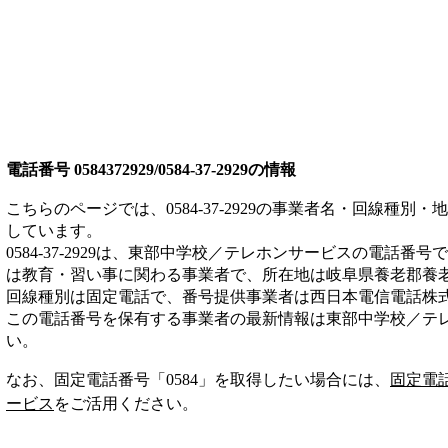
電話番号
0584372929/0584-37-2929
の情報
こちらのページでは、
0584-37-2929
の事業者名・回線種別・地
しています。
0584-37-2929
は、
東部中学校／テレホンサービス
の電話番号で
は
教育・習い事
に関わる事業者
で、所在地は岐阜県養老郡養
回線種別は
固定電話
で、番号提供事業者は
西日本電信電話株
この電話番号を保有する事業者の最新情報は
東部中学校／テ
い。
なお、固定電話番号「
0584
」を取得したい場合には、
固定電
ービス
をご活用ください。