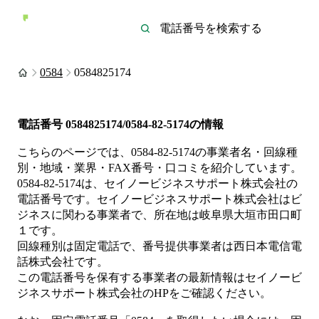
0584
0584825174
電話番号
0584825174/0584-82-5174
の情報
こちらのページでは、
0584-82-5174
の事業者名・回線種
別・地域・業界・FAX番号・口コミを紹介しています。
0584-82-5174
は、
セイノービジネスサポート株式会社
の
電話番号です。
セイノービジネスサポート株式会社は
ビ
ジネス
に関わる事業者
で、所在地は岐阜県大垣市田口町
１
です。
回線種別は
固定電話
で、番号提供事業者は
西日本電信電
話株式会社
です。
この電話番号を保有する事業者の最新情報は
セイノービ
ジネスサポート株式会社
のHP
をご確認ください。