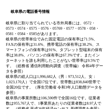
岐阜県の電話番号情報
岐阜県に割り当てられている市外局番には、0572・
0573・0574・0575・0576・05769・0577・0578・058・
0581・0584・0585があります。
岐阜県の世帯単位でみた固定電話の保有率は71.5%、
FAXの保有率は31.6%、携帯電話の保有率は38.2%、ス
マートフォンの保有率は91%、タブレット型端末の保有
率は38.8%、パソコンの保有率は67.3%です。またイン
ターネットを誰も利用したことがない世帯率は9.5%で
す。（総務省 通信利用動向調査（世帯編） 令和4年デー
タを参照）
岐阜県の総人口は1,996,682人（男：973,512人、女：
1,023,170人）で全国17位です。世帯数は838,840世帯で
全国20位です。（厚生労働省 令和3年人口動態データを
参照）
岐阜県の事業所数は106,590件で全国16位です。従業者
数は955,767人で、1事業所あたりの従業者数は8.97人で
す。（総務省 平成26年経済センサス‐基礎調査を参照）