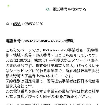
0585
0585323870
電話番号
0585323870/0585-32-3870
の情報
こちらのページでは、
0585-32-3870
の事業者名・回線種
別・地域・業界・FAX番号・口コミを紹介しています。
0585-32-3870
は、
株式会社平和堂大野店／びっくり団子
の電話番号です。
株式会社平和堂大野店／びっくり団子
は
ショッピング
に関わる事業者
で、所在地は岐阜県揖斐
郡大野町大字黒野上柿の木１２−１
です。
回線種別は
固定電話
で、番号提供事業者は
西日本電信電
話株式会社
です。
この電話番号を保有する事業者の最新情報は
株式会社平
和堂大野店／びっくり団子
のHP
をご確認ください。