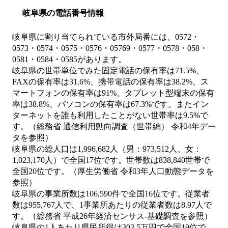
岐阜県の電話番号情報
岐阜県に割り当てられている市外局番には、0572・
0573・0574・0575・0576・05769・0577・0578・058・
0581・0584・0585があります。
岐阜県の世帯単位でみた固定電話の保有率は71.5%、
FAXの保有率は31.6%、携帯電話の保有率は38.2%、ス
マートフォンの保有率は91%、タブレット型端末の保有
率は38.8%、パソコンの保有率は67.3%です。またイン
ターネットを誰も利用したことがない世帯率は9.5%で
す。（総務省 通信利用動向調査（世帯編） 令和4年デー
タを参照）
岐阜県の総人口は1,996,682人（男：973,512人、女：
1,023,170人）で全国17位です。世帯数は838,840世帯で
全国20位です。（厚生労働省 令和3年人口動態データを
参照）
岐阜県の事業所数は106,590件で全国16位です。従業者
数は955,767人で、1事業所あたりの従業者数は8.97人で
す。（総務省 平成26年経済センサス‐基礎調査を参照）
岐阜県の1人あたり県民所得は303.5万円で全国19位で