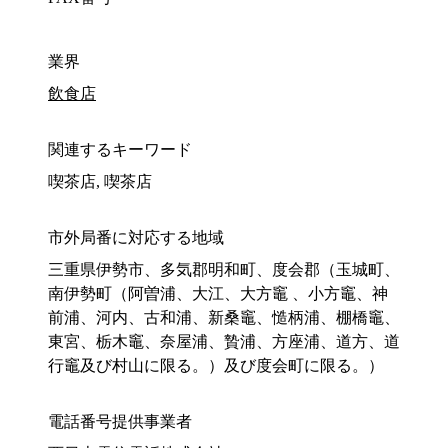
業界
飲食店
関連するキーワード
喫茶店, 喫茶店
市外局番に対応する地域
三重県伊勢市、多気郡明和町、度会郡（玉城町、
南伊勢町（阿曽浦、大江、大方竈 、小方竈、神
前浦、河内、古和浦、新桑竈、慥柄浦、棚橋竈、
東宮、栃木竈、奈屋浦、贄浦、方座浦、道方、道
行竈及び村山に限る。）及び度会町に限る。）
電話番号提供事業者