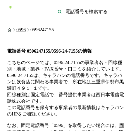
0596
0596247155
電話番号
0596247155/0596-24-7155
の情報
こちらのページでは、
0596-24-7155
の事業者名・回線種
別・地域・業界・FAX番号・口コミを紹介しています。
0596-24-7155
は、
キャラバン
の電話番号です。
キャラバ
ンは
飲食店
に関わる事業者
で、所在地は三重県伊勢市黒
瀬町４９１−１
です。
回線種別は
固定電話
で、番号提供事業者は
西日本電信電
話株式会社
です。
この電話番号を保有する事業者の最新情報は
キャラバン
のHP
をご確認ください。
なお、固定電話番号「
0596
」を取得したい場合には、
固