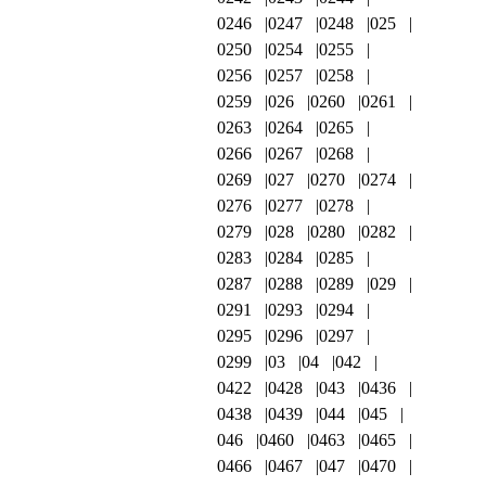
0246
0247
0248
025
0250
0254
0255
0256
0257
0258
0259
026
0260
0261
0263
0264
0265
0266
0267
0268
0269
027
0270
0274
0276
0277
0278
0279
028
0280
0282
0283
0284
0285
0287
0288
0289
029
0291
0293
0294
0295
0296
0297
0299
03
04
042
0422
0428
043
0436
0438
0439
044
045
046
0460
0463
0465
0466
0467
047
0470