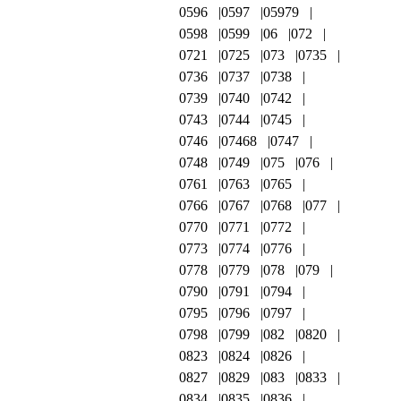
0596
0597
05979
0598
0599
06
072
0721
0725
073
0735
0736
0737
0738
0739
0740
0742
0743
0744
0745
0746
07468
0747
0748
0749
075
076
0761
0763
0765
0766
0767
0768
077
0770
0771
0772
0773
0774
0776
0778
0779
078
079
0790
0791
0794
0795
0796
0797
0798
0799
082
0820
0823
0824
0826
0827
0829
083
0833
0834
0835
0836