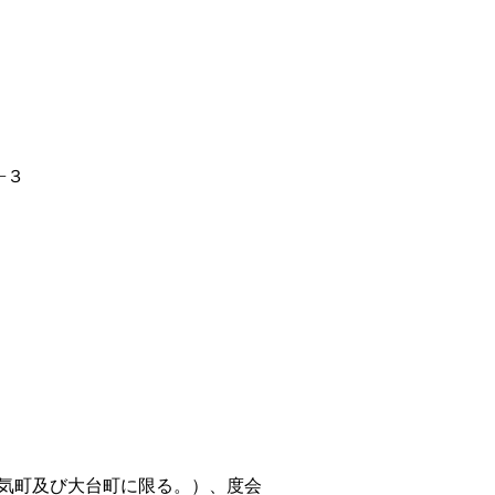
−３
気町及び大台町に限る。）、度会