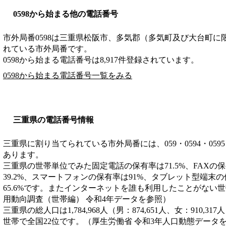
0598から始まる他の電話番号
市外局番
0598
は
三重県松阪市、多気郡（多気町及び大台町に
れている市外局番です。
0598から始まる電話番号は8,917件登録されています。
0598から始まる電話番号一覧をみる
三重県の電話番号情報
三重県に割り当てられている市外局番には、059・0594・0595・059
あります。
三重県の世帯単位でみた固定電話の保有率は71.5%、FAXの保
39.2%、スマートフォンの保有率は91%、タブレット型端末の
65.6%です。またインターネットを誰も利用したことがない世帯
用動向調査（世帯編） 令和4年データを参照）
三重県の総人口は1,784,968人（男：874,651人、女：910,31
世帯で全国22位です。（厚生労働省 令和3年人口動態データ