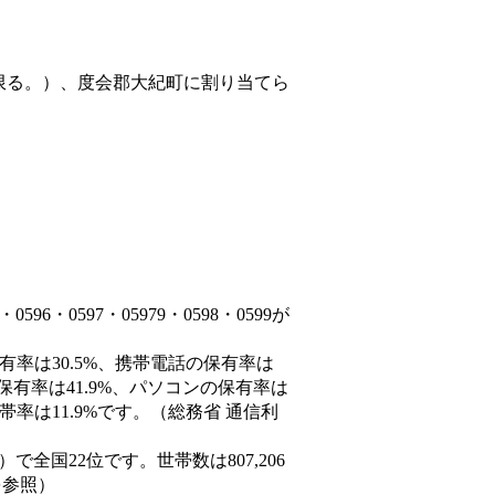
限る。）、度会郡大紀町
に割り当てら
6・0597・05979・0598・0599が
有率は30.5%、携帯電話の保有率は
保有率は41.9%、パソコンの保有率は
率は11.9%です。（総務省 通信利
7人）で全国22位です。世帯数は807,206
を参照）