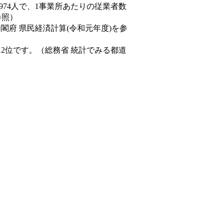
,974人で、1事業所あたりの従業者数
参照）
内閣府 県民経済計算(令和元年度)を参
12位です。（総務省 統計でみる都道
。