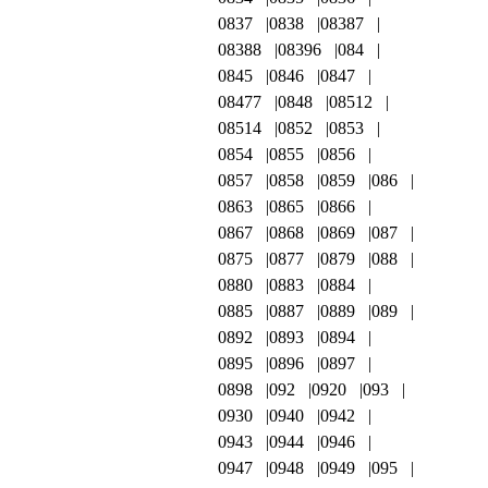
0837
0838
08387
08388
08396
084
0845
0846
0847
08477
0848
08512
08514
0852
0853
0854
0855
0856
0857
0858
0859
086
0863
0865
0866
0867
0868
0869
087
0875
0877
0879
088
0880
0883
0884
0885
0887
0889
089
0892
0893
0894
0895
0896
0897
0898
092
0920
093
0930
0940
0942
0943
0944
0946
0947
0948
0949
095