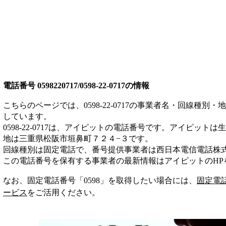
電話番号
0598220717/0598-22-0717
の情報
こちらのページでは、
0598-22-0717
の事業者名・回線種別・地
しています。
0598-22-0717
は、
アイピット
の電話番号です。
アイピットは
生
地は三重県松阪市垣鼻町７２４−３
です。
回線種別は
固定電話
で、番号提供事業者は
西日本電信電話株
この電話番号を保有する事業者の最新情報は
アイピット
のHP
なお、固定電話番号「
0598
」を取得したい場合には、
固定電
ービス
をご活用ください。