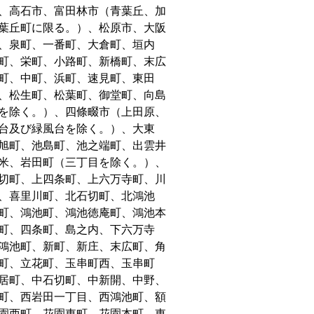
、高石市、富田林市（青葉丘、加
葉丘町に限る。）、松原市、大阪
、泉町、一番町、大倉町、垣内
町、栄町、小路町、新橋町、末広
町、中町、浜町、速見町、東田
、松生町、松葉町、御堂町、向島
を除く。）、四條畷市（上田原、
台及び緑風台を除く。）、大東
旭町、池島町、池之端町、出雲井
米、岩田町（三丁目を除く。）、
切町、上四条町、上六万寺町、川
、喜里川町、北石切町、北鴻池
町、鴻池町、鴻池徳庵町、鴻池本
町、四条町、島之内、下六万寺
鴻池町、新町、新庄、末広町、角
町、立花町、玉串町西、玉串町
居町、中石切町、中新開、中野、
町、西岩田一丁目、西鴻池町、額
園西町、花園東町、花園本町、東