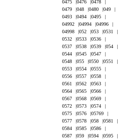
0475
0476
0478
0479
048
0480
049
0493
0494
0495
04992
04994
04996
04998
052
053
0531
0532
0533
0536
0537
0538
0539
054
0544
0545
0547
0548
055
0550
0551
0553
0554
0555
0556
0557
0558
0561
0562
0563
0564
0565
0566
0567
0568
0569
0572
0573
0574
0575
0576
05769
0577
0578
058
0581
0584
0585
0586
0587
059
0594
0595