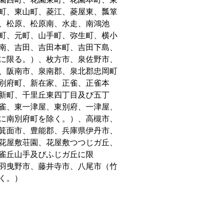
町、東山町、菱江、菱屋東、瓢箪
、松原、松原南、水走、南鴻池
町、元町、山手町、弥生町、横小
南、吉田、吉田本町、吉田下島、
に限る。）、枚方市、泉佐野市、
、阪南市、泉南郡、泉北郡忠岡町
別府町、新在家、正雀、正雀本
新町、千里丘東四丁目及び五丁
雀、東一津屋、東別府、一津屋、
に南別府町を除く。）、高槻市、
箕面市、豊能郡、兵庫県伊丹市、
花屋敷荘園、花屋敷つつじガ丘、
雀丘山手及びふじガ丘に限
羽曳野市、藤井寺市、八尾市（竹
く。）