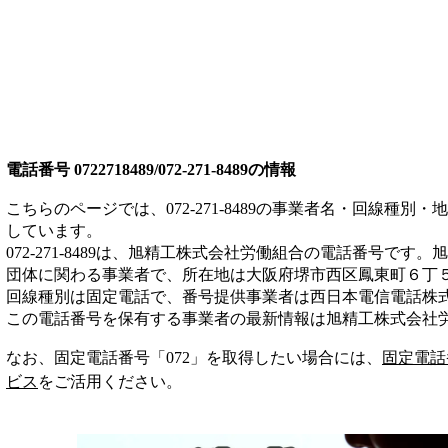
電話番号
0722718489/072-271-8489
の情報
こちらのページでは、
072-271-8489
の事業者名・回線種別・地
しています。
072-271-8489
は、
旭精工株式会社労働組合
の電話番号です。
旭
団体
に関わる事業者
で、所在地は大阪府堺市西区鳳東町６丁
回線種別は
固定電話
で、番号提供事業者は
西日本電信電話株
この電話番号を保有する事業者の最新情報は
旭精工株式会社
なお、固定電話番号「
072
」を取得したい場合には、
固定電話
ビス
をご活用ください。