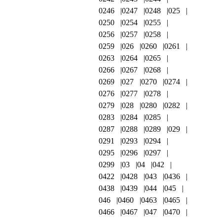
0246
0247
0248
025
0250
0254
0255
0256
0257
0258
0259
026
0260
0261
0263
0264
0265
0266
0267
0268
0269
027
0270
0274
0276
0277
0278
0279
028
0280
0282
0283
0284
0285
0287
0288
0289
029
0291
0293
0294
0295
0296
0297
0299
03
04
042
0422
0428
043
0436
0438
0439
044
045
046
0460
0463
0465
0466
0467
047
0470