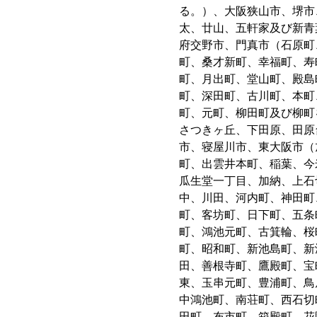
る。）、大阪狭山市、堺市
太、廿山、五軒家及び新青
府交野市、門真市（石原町
町、桑才新町、幸福町、寿
町、月出町、堂山町、殿島
町、深田町、古川町、本町
町、元町、柳田町及び柳町
さつきヶ丘、下田原、田原
市、寝屋川市、東大阪市（
町、出雲井本町、稲葉、今
瓜生堂一丁目、加納、上石
中、川田、河内町、神田町
町、客坊町、日下町、五条
町、鴻池元町、古箕輪、桜
町、昭和町、新池島町、新
田、善根寺町、鷹殿町、宝
東、玉串元町、豊浦町、鳥
中鴻池町、南荘町、西石切
田町、布市町、箱殿町、花