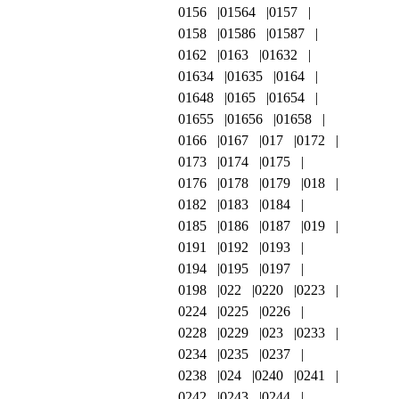
0156
01564
0157
0158
01586
01587
0162
0163
01632
01634
01635
0164
01648
0165
01654
01655
01656
01658
0166
0167
017
0172
0173
0174
0175
0176
0178
0179
018
0182
0183
0184
0185
0186
0187
019
0191
0192
0193
0194
0195
0197
0198
022
0220
0223
0224
0225
0226
0228
0229
023
0233
0234
0235
0237
0238
024
0240
0241
0242
0243
0244