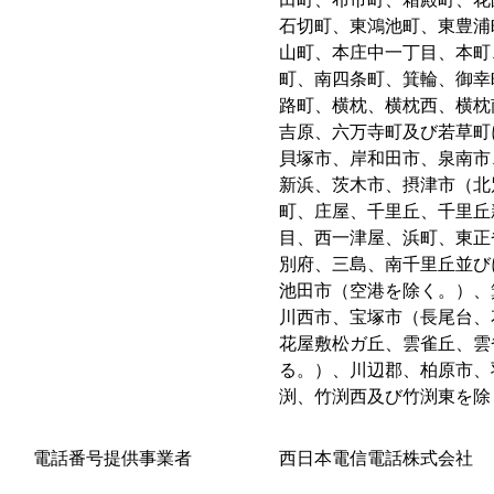
石切町、東鴻池町、東豊浦
山町、本庄中一丁目、本町
町、南四条町、箕輪、御幸
路町、横枕、横枕西、横枕
吉原、六万寺町及び若草町
貝塚市、岸和田市、泉南市
新浜、茨木市、摂津市（北
町、庄屋、千里丘、千里丘
目、西一津屋、浜町、東正
別府、三島、南千里丘並び
池田市（空港を除く。）、
川西市、宝塚市（長尾台、
花屋敷松ガ丘、雲雀丘、雲
る。）、川辺郡、柏原市、
渕、竹渕西及び竹渕東を除
電話番号提供事業者
西日本電信電話株式会社