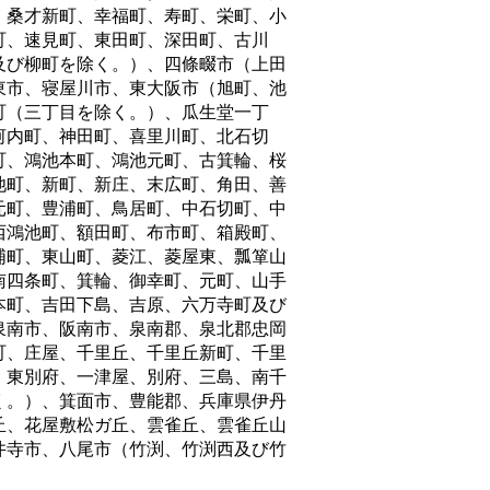
、桑才新町、幸福町、寿町、栄町、小
町、速見町、東田町、深田町、古川
及び柳町を除く。）、四條畷市（上田
東市、寝屋川市、東大阪市（旭町、池
町（三丁目を除く。）、瓜生堂一丁
河内町、神田町、喜里川町、北石切
町、鴻池本町、鴻池元町、古箕輪、桜
池町、新町、新庄、末広町、角田、善
元町、豊浦町、鳥居町、中石切町、中
西鴻池町、額田町、布市町、箱殿町、
浦町、東山町、菱江、菱屋東、瓢箪山
南四条町、箕輪、御幸町、元町、山手
本町、吉田下島、吉原、六万寺町及び
泉南市、阪南市、泉南郡、泉北郡忠岡
町、庄屋、千里丘、千里丘新町、千里
、東別府、一津屋、別府、三島、南千
く。）、箕面市、豊能郡、兵庫県伊丹
丘、花屋敷松ガ丘、雲雀丘、雲雀丘山
井寺市、八尾市（竹渕、竹渕西及び竹