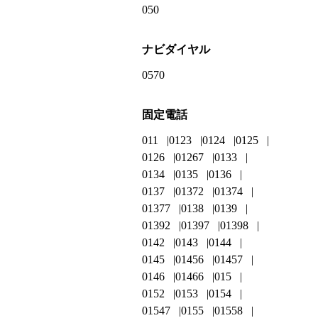
050
ナビダイヤル
0570
固定電話
011
0123
0124
0125
0126
01267
0133
0134
0135
0136
0137
01372
01374
01377
0138
0139
01392
01397
01398
0142
0143
0144
0145
01456
01457
0146
01466
015
0152
0153
0154
01547
0155
01558