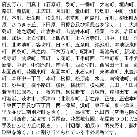
府交野市、門真市（石原町、泉町、一番町、大倉町、垣内町
路町、新橋町、末広町、月出町、堂山町、殿島町、中町、浜
町、本町、松生町、松葉町、御堂町、向島町、元町、柳田町
原、さつきヶ丘、下田原、田原台及び緑風台を除く。）、大
島町、池之端町、出雲井町、出雲井本町、稲葉、今米、岩田
目、加納、上石切町、上四条町、上六万寺町、川中、川田、
町、北鴻池町、客坊町、日下町、五条町、鴻池町、鴻池徳庵
町、四条町、島之内、下六万寺町、昭和町、新池島町、新鴻
根寺町、鷹殿町、宝町、立花町、玉串町西、玉串町東、玉串
新開、中野、中鴻池町、南荘町、西石切町、西岩田一丁目、
花園西町、花園東町、花園本町、東石切町、東鴻池町、東豊
町、本庄中一丁目、本町、松原、松原南、水走、南鴻池町、
町、弥生町、横小路町、横枕、横枕西、横枕南、吉田、吉田
若草町に限る。）、枚方市、泉佐野市、貝塚市、岸和田市、
町新浜、茨木市、摂津市（北別府町、新在家、正雀、正雀本
丘東四丁目及び五丁目、西一津屋、浜町、東正雀、東一津屋
里丘並びに南別府町を除く。）、高槻市、池田市（空港を除
市、川西市、宝塚市（長尾台、花屋敷荘園、花屋敷つつじガ
手及びふじガ丘に限る。）、川辺郡、柏原市、羽曳野市、藤
渕東を除く。）
に割り当てられている市外局番です。