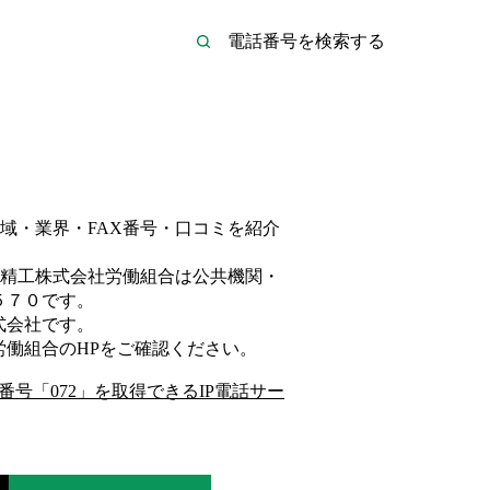
域・業界・FAX番号・口コミを紹介
精工株式会社労働組合は
公共機関・
５７０
です。
式会社
です。
労働組合
のHP
をご確認ください。
番号「
072
」を取得できるIP電話サー