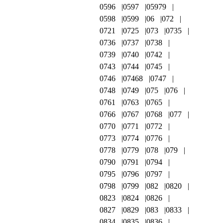
0596
0597
05979
0598
0599
06
072
0721
0725
073
0735
0736
0737
0738
0739
0740
0742
0743
0744
0745
0746
07468
0747
0748
0749
075
076
0761
0763
0765
0766
0767
0768
077
0770
0771
0772
0773
0774
0776
0778
0779
078
079
0790
0791
0794
0795
0796
0797
0798
0799
082
0820
0823
0824
0826
0827
0829
083
0833
0834
0835
0836