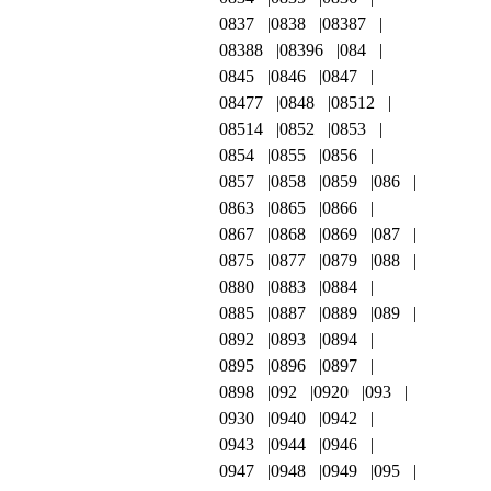
0837
0838
08387
08388
08396
084
0845
0846
0847
08477
0848
08512
08514
0852
0853
0854
0855
0856
0857
0858
0859
086
0863
0865
0866
0867
0868
0869
087
0875
0877
0879
088
0880
0883
0884
0885
0887
0889
089
0892
0893
0894
0895
0896
0897
0898
092
0920
093
0930
0940
0942
0943
0944
0946
0947
0948
0949
095