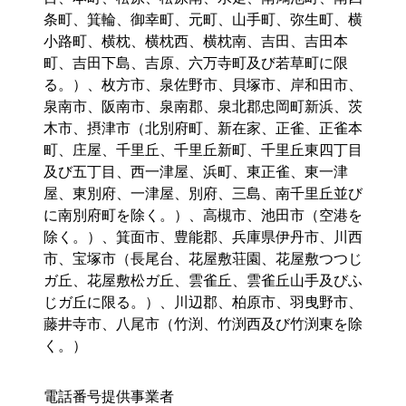
条町、箕輪、御幸町、元町、山手町、弥生町、横
小路町、横枕、横枕西、横枕南、吉田、吉田本
町、吉田下島、吉原、六万寺町及び若草町に限
る。）、枚方市、泉佐野市、貝塚市、岸和田市、
泉南市、阪南市、泉南郡、泉北郡忠岡町新浜、茨
木市、摂津市（北別府町、新在家、正雀、正雀本
町、庄屋、千里丘、千里丘新町、千里丘東四丁目
及び五丁目、西一津屋、浜町、東正雀、東一津
屋、東別府、一津屋、別府、三島、南千里丘並び
に南別府町を除く。）、高槻市、池田市（空港を
除く。）、箕面市、豊能郡、兵庫県伊丹市、川西
市、宝塚市（長尾台、花屋敷荘園、花屋敷つつじ
ガ丘、花屋敷松ガ丘、雲雀丘、雲雀丘山手及びふ
じガ丘に限る。）、川辺郡、柏原市、羽曳野市、
藤井寺市、八尾市（竹渕、竹渕西及び竹渕東を除
く。）
電話番号提供事業者