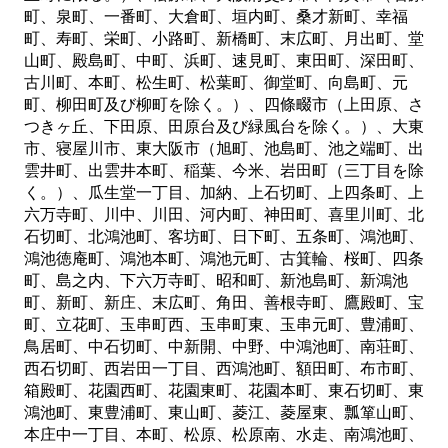
町、泉町、一番町、大倉町、垣内町、桑才新町、幸福
町、寿町、栄町、小路町、新橋町、末広町、月出町、堂
山町、殿島町、中町、浜町、速見町、東田町、深田町、
古川町、本町、松生町、松葉町、御堂町、向島町、元
町、柳田町及び柳町を除く。）、四條畷市（上田原、さ
つきヶ丘、下田原、田原台及び緑風台を除く。）、大東
市、寝屋川市、東大阪市（旭町、池島町、池之端町、出
雲井町、出雲井本町、稲葉、今米、岩田町（三丁目を除
く。）、瓜生堂一丁目、加納、上石切町、上四条町、上
六万寺町、川中、川田、河内町、神田町、喜里川町、北
石切町、北鴻池町、客坊町、日下町、五条町、鴻池町、
鴻池徳庵町、鴻池本町、鴻池元町、古箕輪、桜町、四条
町、島之内、下六万寺町、昭和町、新池島町、新鴻池
町、新町、新庄、末広町、角田、善根寺町、鷹殿町、宝
町、立花町、玉串町西、玉串町東、玉串元町、豊浦町、
鳥居町、中石切町、中新開、中野、中鴻池町、南荘町、
西石切町、西岩田一丁目、西鴻池町、額田町、布市町、
箱殿町、花園西町、花園東町、花園本町、東石切町、東
鴻池町、東豊浦町、東山町、菱江、菱屋東、瓢箪山町、
本庄中一丁目、本町、松原、松原南、水走、南鴻池町、