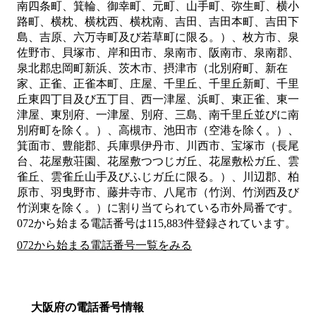
南四条町、箕輪、御幸町、元町、山手町、弥生町、横小
路町、横枕、横枕西、横枕南、吉田、吉田本町、吉田下
島、吉原、六万寺町及び若草町に限る。）、枚方市、泉
佐野市、貝塚市、岸和田市、泉南市、阪南市、泉南郡、
泉北郡忠岡町新浜、茨木市、摂津市（北別府町、新在
家、正雀、正雀本町、庄屋、千里丘、千里丘新町、千里
丘東四丁目及び五丁目、西一津屋、浜町、東正雀、東一
津屋、東別府、一津屋、別府、三島、南千里丘並びに南
別府町を除く。）、高槻市、池田市（空港を除く。）、
箕面市、豊能郡、兵庫県伊丹市、川西市、宝塚市（長尾
台、花屋敷荘園、花屋敷つつじガ丘、花屋敷松ガ丘、雲
雀丘、雲雀丘山手及びふじガ丘に限る。）、川辺郡、柏
原市、羽曳野市、藤井寺市、八尾市（竹渕、竹渕西及び
竹渕東を除く。）
に割り当てられている市外局番です。
072から始まる電話番号は115,883件登録されています。
072から始まる電話番号一覧をみる
大阪府の電話番号情報