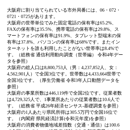
大阪府に割り当てられている市外局番には、06・072・
0721・0725があります。
大阪府の世帯単位でみた固定電話の保有率は65.2%、
FAXの保有率は35.5%、携帯電話の保有率は29.8%、ス
マートフォンの保有率は91.9%、タブレット型端末の保
有率は37.8%、パソコンの保有率は68%です。またイン
ターネットを誰も利用したことがない世帯率は8.4%で
す。（総務省 通信利用動向調査（世帯編） 令和4年デー
タを参照）
大阪府の総人口は8,800,753人（男：4,237,852人、女：
4,562,901人）で全国3位です。世帯数は4,433,664世帯で
全国3位です。（厚生労働省 令和3年人口動態データを
参照）
大阪府の事業所数は446,119件で全国2位です。従業者数
は4,729,325人で、1事業所あたりの従業者数は10.6人で
す。（総務省 平成26年経済センサス‐基礎調査を参照）
大阪府の1人あたり県民所得は305.5万円で全国16位で
す。（内閣府 県民経済計算(令和元年度)を参照）
大阪府の消費者物価地域差指数（交通・通信）は100.6