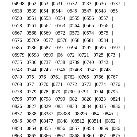
04998
052
053
0531
0532
0533
0536
0537
0538
0539
054
0544
0545
0547
0548
055
0550
0551
0553
0554
0555
0556
0557
0558
0561
0562
0563
0564
0565
0566
0567
0568
0569
0572
0573
0574
0575
0576
05769
0577
0578
058
0581
0584
0585
0586
0587
059
0594
0595
0596
0597
05979
0598
0599
06
072
0721
0725
073
0735
0736
0737
0738
0739
0740
0742
0743
0744
0745
0746
07468
0747
0748
0749
075
076
0761
0763
0765
0766
0767
0768
077
0770
0771
0772
0773
0774
0776
0778
0779
078
079
0790
0791
0794
0795
0796
0797
0798
0799
082
0820
0823
0824
0826
0827
0829
083
0833
0834
0835
0836
0837
0838
08387
08388
08396
084
0845
0846
0847
08477
0848
08512
08514
0852
0853
0854
0855
0856
0857
0858
0859
086
0863
0865
0866
0867
0868
0869
087
0875