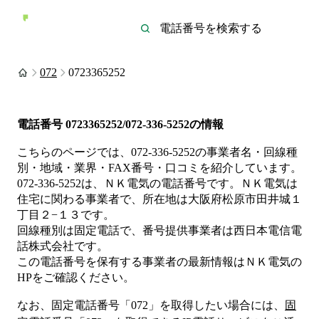
072
0723365252
電話番号
0723365252/072-336-5252
の情報
こちらのページでは、
072-336-5252
の事業者名・回線種
別・地域・業界・FAX番号・口コミを紹介しています。
072-336-5252
は、
ＮＫ電気
の電話番号です。
ＮＫ電気は
住宅
に関わる事業者
で、所在地は大阪府松原市田井城１
丁目２−１３
です。
回線種別は
固定電話
で、番号提供事業者は
西日本電信電
話株式会社
です。
この電話番号を保有する事業者の最新情報は
ＮＫ電気
の
HP
をご確認ください。
なお、固定電話番号「
072
」を取得したい場合には、
固