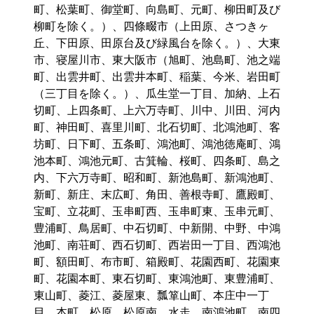
町、松葉町、御堂町、向島町、元町、柳田町及び
柳町を除く。）、四條畷市（上田原、さつきヶ
丘、下田原、田原台及び緑風台を除く。）、大東
市、寝屋川市、東大阪市（旭町、池島町、池之端
町、出雲井町、出雲井本町、稲葉、今米、岩田町
（三丁目を除く。）、瓜生堂一丁目、加納、上石
切町、上四条町、上六万寺町、川中、川田、河内
町、神田町、喜里川町、北石切町、北鴻池町、客
坊町、日下町、五条町、鴻池町、鴻池徳庵町、鴻
池本町、鴻池元町、古箕輪、桜町、四条町、島之
内、下六万寺町、昭和町、新池島町、新鴻池町、
新町、新庄、末広町、角田、善根寺町、鷹殿町、
宝町、立花町、玉串町西、玉串町東、玉串元町、
豊浦町、鳥居町、中石切町、中新開、中野、中鴻
池町、南荘町、西石切町、西岩田一丁目、西鴻池
町、額田町、布市町、箱殿町、花園西町、花園東
町、花園本町、東石切町、東鴻池町、東豊浦町、
東山町、菱江、菱屋東、瓢箪山町、本庄中一丁
目、本町、松原、松原南、水走、南鴻池町、南四