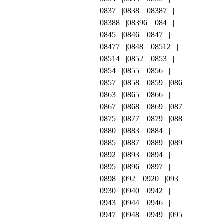
0837
0838
08387
08388
08396
084
0845
0846
0847
08477
0848
08512
08514
0852
0853
0854
0855
0856
0857
0858
0859
086
0863
0865
0866
0867
0868
0869
087
0875
0877
0879
088
0880
0883
0884
0885
0887
0889
089
0892
0893
0894
0895
0896
0897
0898
092
0920
093
0930
0940
0942
0943
0944
0946
0947
0948
0949
095