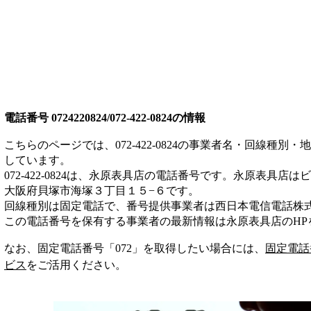
電話番号
0724220824/072-422-0824
の情報
こちらのページでは、
072-422-0824
の事業者名・回線種別・地
しています。
072-422-0824
は、
永原表具店
の電話番号です。
永原表具店は
ビ
大阪府貝塚市海塚３丁目１５−６
です。
回線種別は
固定電話
で、番号提供事業者は
西日本電信電話株
この電話番号を保有する事業者の最新情報は
永原表具店
のHP
なお、固定電話番号「
072
」を取得したい場合には、
固定電話
ビス
をご活用ください。