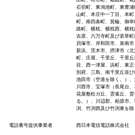
石切町、東鴻池町、東豊浦
山町、本庄中一丁目、本町
町、南四条町、箕輪、御幸
路町、横枕、横枕西、横枕
吉原、六万寺町及び若草町
貝塚市、岸和田市、泉南市
新浜、茨木市、摂津市（北
町、庄屋、千里丘、千里丘
目、西一津屋、浜町、東正
別府、三島、南千里丘並び
池田市（空港を除く。）、
川西市、宝塚市（長尾台、
花屋敷松ガ丘、雲雀丘、雲
る。）、川辺郡、柏原市、
渕、竹渕西及び竹渕東を除
電話番号提供事業者
西日本電信電話株式会社