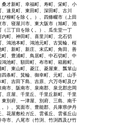
、桑才新町、幸福町、寿町、栄町、小
町、速見町、東田町、深田町、古川
及び柳町を除く。）、四條畷市（上田
東市、寝屋川市、東大阪市（旭町、池
町（三丁目を除く。）、瓜生堂一丁
河内町、神田町、喜里川町、北石切
町、鴻池本町、鴻池元町、古箕輪、桜
池町、新町、新庄、末広町、角田、善
元町、豊浦町、鳥居町、中石切町、中
西鴻池町、額田町、布市町、箱殿町、
浦町、東山町、菱江、菱屋東、瓢箪山
南四条町、箕輪、御幸町、元町、山手
本町、吉田下島、吉原、六万寺町及び
泉南市、阪南市、泉南郡、泉北郡忠岡
町、庄屋、千里丘、千里丘新町、千里
、東別府、一津屋、別府、三島、南千
く。）、箕面市、豊能郡、兵庫県伊丹
丘、花屋敷松ガ丘、雲雀丘、雲雀丘山
井寺市、八尾市（竹渕、竹渕西及び竹