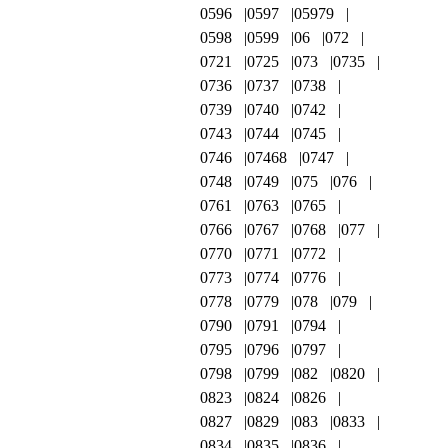
0596
0597
05979
0598
0599
06
072
0721
0725
073
0735
0736
0737
0738
0739
0740
0742
0743
0744
0745
0746
07468
0747
0748
0749
075
076
0761
0763
0765
0766
0767
0768
077
0770
0771
0772
0773
0774
0776
0778
0779
078
079
0790
0791
0794
0795
0796
0797
0798
0799
082
0820
0823
0824
0826
0827
0829
083
0833
0834
0835
0836