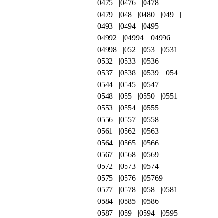
0475
0476
0478
0479
048
0480
049
0493
0494
0495
04992
04994
04996
04998
052
053
0531
0532
0533
0536
0537
0538
0539
054
0544
0545
0547
0548
055
0550
0551
0553
0554
0555
0556
0557
0558
0561
0562
0563
0564
0565
0566
0567
0568
0569
0572
0573
0574
0575
0576
05769
0577
0578
058
0581
0584
0585
0586
0587
059
0594
0595