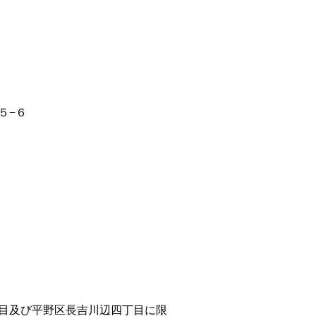
５−６
目及び平野区長吉川辺四丁目に限