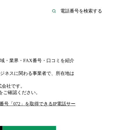
域・業界・FAX番号・口コミを紹介
ジネス
に関わる事業者
で、所在地は
式会社
です。
をご確認ください。
番号「
072
」を取得できるIP電話サー