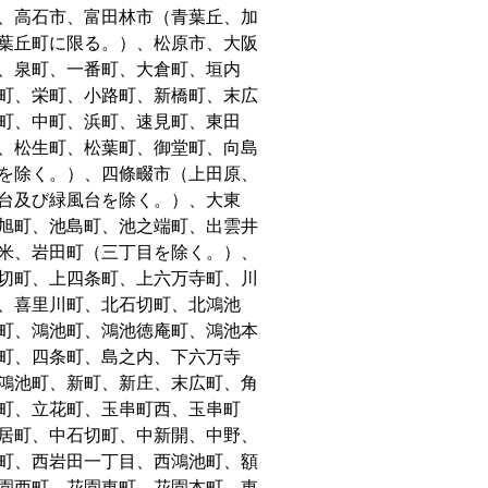
、高石市、富田林市（青葉丘、加
葉丘町に限る。）、松原市、大阪
、泉町、一番町、大倉町、垣内
町、栄町、小路町、新橋町、末広
町、中町、浜町、速見町、東田
、松生町、松葉町、御堂町、向島
を除く。）、四條畷市（上田原、
台及び緑風台を除く。）、大東
旭町、池島町、池之端町、出雲井
米、岩田町（三丁目を除く。）、
切町、上四条町、上六万寺町、川
、喜里川町、北石切町、北鴻池
町、鴻池町、鴻池徳庵町、鴻池本
町、四条町、島之内、下六万寺
鴻池町、新町、新庄、末広町、角
町、立花町、玉串町西、玉串町
居町、中石切町、中新開、中野、
町、西岩田一丁目、西鴻池町、額
園西町、花園東町、花園本町、東