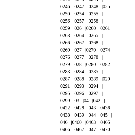
0246
0247
0248
025
0250
0254
0255
0256
0257
0258
0259
026
0260
0261
0263
0264
0265
0266
0267
0268
0269
027
0270
0274
0276
0277
0278
0279
028
0280
0282
0283
0284
0285
0287
0288
0289
029
0291
0293
0294
0295
0296
0297
0299
03
04
042
0422
0428
043
0436
0438
0439
044
045
046
0460
0463
0465
0466
0467
047
0470