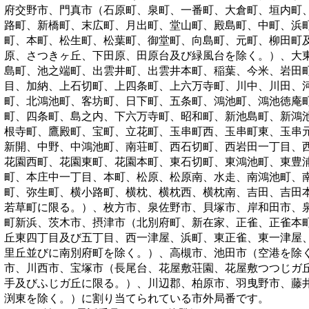
府交野市、門真市（石原町、泉町、一番町、大倉町、垣内町
路町、新橋町、末広町、月出町、堂山町、殿島町、中町、浜
町、本町、松生町、松葉町、御堂町、向島町、元町、柳田町
原、さつきヶ丘、下田原、田原台及び緑風台を除く。）、大
島町、池之端町、出雲井町、出雲井本町、稲葉、今米、岩田
目、加納、上石切町、上四条町、上六万寺町、川中、川田、
町、北鴻池町、客坊町、日下町、五条町、鴻池町、鴻池徳庵
町、四条町、島之内、下六万寺町、昭和町、新池島町、新鴻
根寺町、鷹殿町、宝町、立花町、玉串町西、玉串町東、玉串
新開、中野、中鴻池町、南荘町、西石切町、西岩田一丁目、
花園西町、花園東町、花園本町、東石切町、東鴻池町、東豊
町、本庄中一丁目、本町、松原、松原南、水走、南鴻池町、
町、弥生町、横小路町、横枕、横枕西、横枕南、吉田、吉田
若草町に限る。）、枚方市、泉佐野市、貝塚市、岸和田市、
町新浜、茨木市、摂津市（北別府町、新在家、正雀、正雀本
丘東四丁目及び五丁目、西一津屋、浜町、東正雀、東一津屋
里丘並びに南別府町を除く。）、高槻市、池田市（空港を除
市、川西市、宝塚市（長尾台、花屋敷荘園、花屋敷つつじガ
手及びふじガ丘に限る。）、川辺郡、柏原市、羽曳野市、藤
渕東を除く。）
に割り当てられている市外局番です。