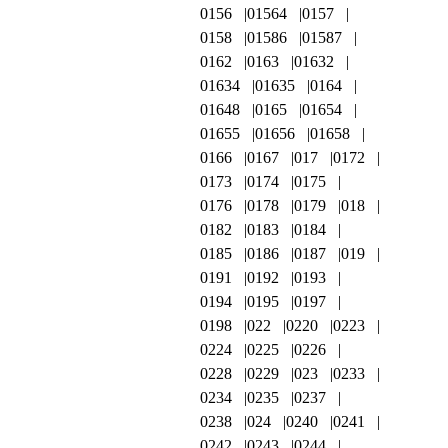
0156
01564
0157
0158
01586
01587
0162
0163
01632
01634
01635
0164
01648
0165
01654
01655
01656
01658
0166
0167
017
0172
0173
0174
0175
0176
0178
0179
018
0182
0183
0184
0185
0186
0187
019
0191
0192
0193
0194
0195
0197
0198
022
0220
0223
0224
0225
0226
0228
0229
023
0233
0234
0235
0237
0238
024
0240
0241
0242
0243
0244