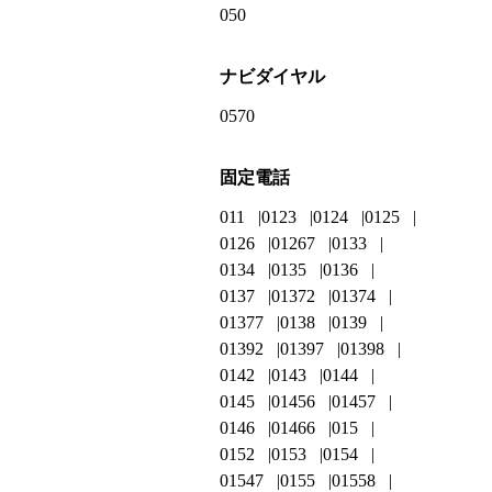
050
ナビダイヤル
0570
固定電話
011
0123
0124
0125
0126
01267
0133
0134
0135
0136
0137
01372
01374
01377
0138
0139
01392
01397
01398
0142
0143
0144
0145
01456
01457
0146
01466
015
0152
0153
0154
01547
0155
01558