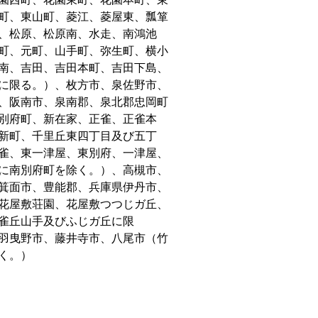
町、東山町、菱江、菱屋東、瓢箪
、松原、松原南、水走、南鴻池
町、元町、山手町、弥生町、横小
南、吉田、吉田本町、吉田下島、
に限る。）、枚方市、泉佐野市、
、阪南市、泉南郡、泉北郡忠岡町
別府町、新在家、正雀、正雀本
新町、千里丘東四丁目及び五丁
雀、東一津屋、東別府、一津屋、
に南別府町を除く。）、高槻市、
箕面市、豊能郡、兵庫県伊丹市、
花屋敷荘園、花屋敷つつじガ丘、
雀丘山手及びふじガ丘に限
羽曳野市、藤井寺市、八尾市（竹
く。）