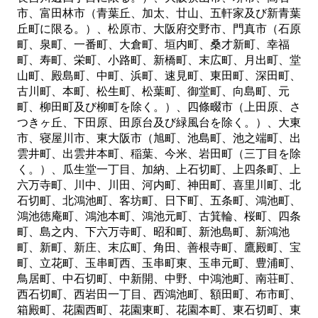
市、富田林市（青葉丘、加太、廿山、五軒家及び新青葉
丘町に限る。）、松原市、大阪府交野市、門真市（石原
町、泉町、一番町、大倉町、垣内町、桑才新町、幸福
町、寿町、栄町、小路町、新橋町、末広町、月出町、堂
山町、殿島町、中町、浜町、速見町、東田町、深田町、
古川町、本町、松生町、松葉町、御堂町、向島町、元
町、柳田町及び柳町を除く。）、四條畷市（上田原、さ
つきヶ丘、下田原、田原台及び緑風台を除く。）、大東
市、寝屋川市、東大阪市（旭町、池島町、池之端町、出
雲井町、出雲井本町、稲葉、今米、岩田町（三丁目を除
く。）、瓜生堂一丁目、加納、上石切町、上四条町、上
六万寺町、川中、川田、河内町、神田町、喜里川町、北
石切町、北鴻池町、客坊町、日下町、五条町、鴻池町、
鴻池徳庵町、鴻池本町、鴻池元町、古箕輪、桜町、四条
町、島之内、下六万寺町、昭和町、新池島町、新鴻池
町、新町、新庄、末広町、角田、善根寺町、鷹殿町、宝
町、立花町、玉串町西、玉串町東、玉串元町、豊浦町、
鳥居町、中石切町、中新開、中野、中鴻池町、南荘町、
西石切町、西岩田一丁目、西鴻池町、額田町、布市町、
箱殿町、花園西町、花園東町、花園本町、東石切町、東