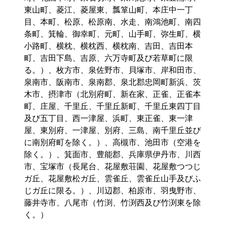
東山町、菱江、菱屋東、瓢箪山町、本庄中一丁
目、本町、松原、松原南、水走、南鴻池町、南四
条町、箕輪、御幸町、元町、山手町、弥生町、横
小路町、横枕、横枕西、横枕南、吉田、吉田本
町、吉田下島、吉原、六万寺町及び若草町に限
る。）、枚方市、泉佐野市、貝塚市、岸和田市、
泉南市、阪南市、泉南郡、泉北郡忠岡町新浜、茨
木市、摂津市（北別府町、新在家、正雀、正雀本
町、庄屋、千里丘、千里丘新町、千里丘東四丁目
及び五丁目、西一津屋、浜町、東正雀、東一津
屋、東別府、一津屋、別府、三島、南千里丘並び
に南別府町を除く。）、高槻市、池田市（空港を
除く。）、箕面市、豊能郡、兵庫県伊丹市、川西
市、宝塚市（長尾台、花屋敷荘園、花屋敷つつじ
ガ丘、花屋敷松ガ丘、雲雀丘、雲雀丘山手及びふ
じガ丘に限る。）、川辺郡、柏原市、羽曳野市、
藤井寺市、八尾市（竹渕、竹渕西及び竹渕東を除
く。）