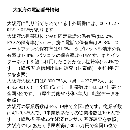
大阪府の電話番号情報
大阪府に割り当てられている市外局番には、06・072・
0721・0725があります。
大阪府の世帯単位でみた固定電話の保有率は65.2%、
FAXの保有率は35.5%、携帯電話の保有率は29.8%、ス
マートフォンの保有率は91.9%、タブレット型端末の保
有率は37.8%、パソコンの保有率は68%です。またイン
ターネットを誰も利用したことがない世帯率は8.4%で
す。（総務省 通信利用動向調査（世帯編） 令和4年デー
タを参照）
大阪府の総人口は8,800,753人（男：4,237,852人、女：
4,562,901人）で全国3位です。世帯数は4,433,664世帯で
全国3位です。（厚生労働省 令和3年人口動態データを
参照）
大阪府の事業所数は446,119件で全国2位です。従業者数
は4,729,325人で、1事業所あたりの従業者数は10.6人で
す。（総務省 平成26年経済センサス‐基礎調査を参照）
大阪府の1人あたり県民所得は305.5万円で全国16位で