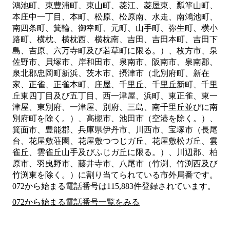
鴻池町、東豊浦町、東山町、菱江、菱屋東、瓢箪山町、
本庄中一丁目、本町、松原、松原南、水走、南鴻池町、
南四条町、箕輪、御幸町、元町、山手町、弥生町、横小
路町、横枕、横枕西、横枕南、吉田、吉田本町、吉田下
島、吉原、六万寺町及び若草町に限る。）、枚方市、泉
佐野市、貝塚市、岸和田市、泉南市、阪南市、泉南郡、
泉北郡忠岡町新浜、茨木市、摂津市（北別府町、新在
家、正雀、正雀本町、庄屋、千里丘、千里丘新町、千里
丘東四丁目及び五丁目、西一津屋、浜町、東正雀、東一
津屋、東別府、一津屋、別府、三島、南千里丘並びに南
別府町を除く。）、高槻市、池田市（空港を除く。）、
箕面市、豊能郡、兵庫県伊丹市、川西市、宝塚市（長尾
台、花屋敷荘園、花屋敷つつじガ丘、花屋敷松ガ丘、雲
雀丘、雲雀丘山手及びふじガ丘に限る。）、川辺郡、柏
原市、羽曳野市、藤井寺市、八尾市（竹渕、竹渕西及び
竹渕東を除く。）
に割り当てられている市外局番です。
072から始まる電話番号は115,883件登録されています。
072から始まる電話番号一覧をみる