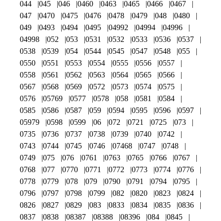
044
045
046
0460
0463
0465
0466
0467
047
0470
0475
0476
0478
0479
048
0480
049
0493
0494
0495
04992
04994
04996
04998
052
053
0531
0532
0533
0536
0537
0538
0539
054
0544
0545
0547
0548
055
0550
0551
0553
0554
0555
0556
0557
0558
0561
0562
0563
0564
0565
0566
0567
0568
0569
0572
0573
0574
0575
0576
05769
0577
0578
058
0581
0584
0585
0586
0587
059
0594
0595
0596
0597
05979
0598
0599
06
072
0721
0725
073
0735
0736
0737
0738
0739
0740
0742
0743
0744
0745
0746
07468
0747
0748
0749
075
076
0761
0763
0765
0766
0767
0768
077
0770
0771
0772
0773
0774
0776
0778
0779
078
079
0790
0791
0794
0795
0796
0797
0798
0799
082
0820
0823
0824
0826
0827
0829
083
0833
0834
0835
0836
0837
0838
08387
08388
08396
084
0845