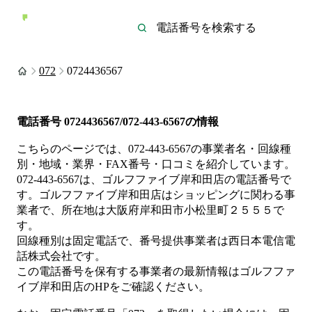
072
0724436567
電話番号
0724436567/072-443-6567
の情報
こちらのページでは、
072-443-6567
の事業者名・回線種
別・地域・業界・FAX番号・口コミを紹介しています。
072-443-6567
は、
ゴルフファイブ岸和田店
の電話番号で
す。
ゴルフファイブ岸和田店は
ショッピング
に関わる事
業者
で、所在地は大阪府岸和田市小松里町２５５５
で
す。
回線種別は
固定電話
で、番号提供事業者は
西日本電信電
話株式会社
です。
この電話番号を保有する事業者の最新情報は
ゴルフファ
イブ岸和田店
のHP
をご確認ください。