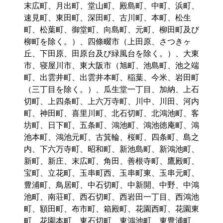
末広町、月出町、堂山町、殿島町、中町、浜町、
速見町、東田町、深田町、古川町、本町、松生
町、松葉町、御堂町、向島町、元町、柳田町及び
柳町を除く。）、四條畷市（上田原、さつきヶ
丘、下田原、田原台及び緑風台を除く。）、大東
市、寝屋川市、東大阪市（旭町、池島町、池之端
町、出雲井町、出雲井本町、稲葉、今米、岩田町
（三丁目を除く。）、瓜生堂一丁目、加納、上石
切町、上四条町、上六万寺町、川中、川田、河内
町、神田町、喜里川町、北石切町、北鴻池町、客
坊町、日下町、五条町、鴻池町、鴻池徳庵町、鴻
池本町、鴻池元町、古箕輪、桜町、四条町、島之
内、下六万寺町、昭和町、新池島町、新鴻池町、
新町、新庄、末広町、角田、善根寺町、鷹殿町、
宝町、立花町、玉串町西、玉串町東、玉串元町、
豊浦町、鳥居町、中石切町、中新開、中野、中鴻
池町、南荘町、西石切町、西岩田一丁目、西鴻池
町、額田町、布市町、箱殿町、花園西町、花園東
町、花園本町、東石切町、東鴻池町、東豊浦町、