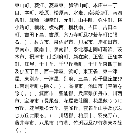
東山町、菱江、菱屋東、瓢箪山町、本庄中一丁
目、本町、松原、松原南、水走、南鴻池町、南四
条町、箕輪、御幸町、元町、山手町、弥生町、横
小路町、横枕、横枕西、横枕南、吉田、吉田本
町、吉田下島、吉原、六万寺町及び若草町に限
る。）、枚方市、泉佐野市、貝塚市、岸和田市、
泉南市、阪南市、泉南郡、泉北郡忠岡町新浜、茨
木市、摂津市（北別府町、新在家、正雀、正雀本
町、庄屋、千里丘、千里丘新町、千里丘東四丁目
及び五丁目、西一津屋、浜町、東正雀、東一津
屋、東別府、一津屋、別府、三島、南千里丘並び
に南別府町を除く。）、高槻市、池田市（空港を
除く。）、箕面市、豊能郡、兵庫県伊丹市、川西
市、宝塚市（長尾台、花屋敷荘園、花屋敷つつじ
ガ丘、花屋敷松ガ丘、雲雀丘、雲雀丘山手及びふ
じガ丘に限る。）、川辺郡、柏原市、羽曳野市、
藤井寺市、八尾市（竹渕、竹渕西及び竹渕東を除
く。）