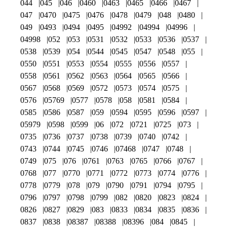
044
045
046
0460
0463
0465
0466
0467
047
0470
0475
0476
0478
0479
048
0480
049
0493
0494
0495
04992
04994
04996
04998
052
053
0531
0532
0533
0536
0537
0538
0539
054
0544
0545
0547
0548
055
0550
0551
0553
0554
0555
0556
0557
0558
0561
0562
0563
0564
0565
0566
0567
0568
0569
0572
0573
0574
0575
0576
05769
0577
0578
058
0581
0584
0585
0586
0587
059
0594
0595
0596
0597
05979
0598
0599
06
072
0721
0725
073
0735
0736
0737
0738
0739
0740
0742
0743
0744
0745
0746
07468
0747
0748
0749
075
076
0761
0763
0765
0766
0767
0768
077
0770
0771
0772
0773
0774
0776
0778
0779
078
079
0790
0791
0794
0795
0796
0797
0798
0799
082
0820
0823
0824
0826
0827
0829
083
0833
0834
0835
0836
0837
0838
08387
08388
08396
084
0845