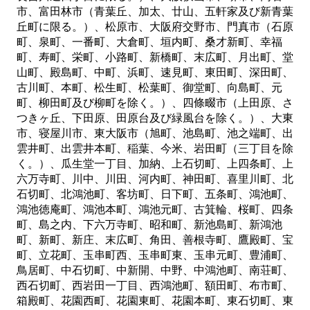
市、富田林市（青葉丘、加太、廿山、五軒家及び新青葉
丘町に限る。）、松原市、大阪府交野市、門真市（石原
町、泉町、一番町、大倉町、垣内町、桑才新町、幸福
町、寿町、栄町、小路町、新橋町、末広町、月出町、堂
山町、殿島町、中町、浜町、速見町、東田町、深田町、
古川町、本町、松生町、松葉町、御堂町、向島町、元
町、柳田町及び柳町を除く。）、四條畷市（上田原、さ
つきヶ丘、下田原、田原台及び緑風台を除く。）、大東
市、寝屋川市、東大阪市（旭町、池島町、池之端町、出
雲井町、出雲井本町、稲葉、今米、岩田町（三丁目を除
く。）、瓜生堂一丁目、加納、上石切町、上四条町、上
六万寺町、川中、川田、河内町、神田町、喜里川町、北
石切町、北鴻池町、客坊町、日下町、五条町、鴻池町、
鴻池徳庵町、鴻池本町、鴻池元町、古箕輪、桜町、四条
町、島之内、下六万寺町、昭和町、新池島町、新鴻池
町、新町、新庄、末広町、角田、善根寺町、鷹殿町、宝
町、立花町、玉串町西、玉串町東、玉串元町、豊浦町、
鳥居町、中石切町、中新開、中野、中鴻池町、南荘町、
西石切町、西岩田一丁目、西鴻池町、額田町、布市町、
箱殿町、花園西町、花園東町、花園本町、東石切町、東