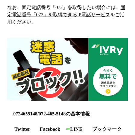
なお、固定電話番号「
072
」を取得したい場合には、
固
定電話番号「
072
」を取得できるIP電話サービス
をご活
用ください。
0724655148/072-465-5148の基本情報
Twitter
Facebook
LINE
ブックマーク