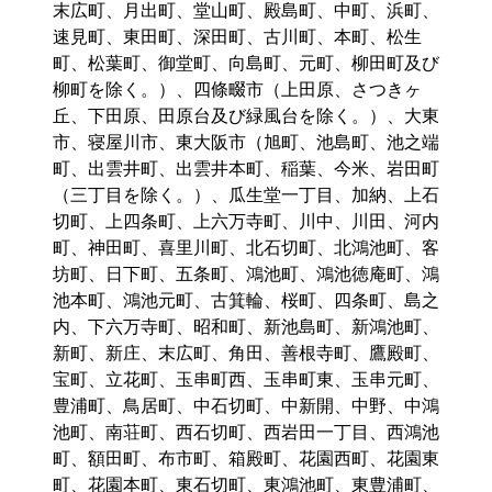
末広町、月出町、堂山町、殿島町、中町、浜町、
速見町、東田町、深田町、古川町、本町、松生
町、松葉町、御堂町、向島町、元町、柳田町及び
柳町を除く。）、四條畷市（上田原、さつきヶ
丘、下田原、田原台及び緑風台を除く。）、大東
市、寝屋川市、東大阪市（旭町、池島町、池之端
町、出雲井町、出雲井本町、稲葉、今米、岩田町
（三丁目を除く。）、瓜生堂一丁目、加納、上石
切町、上四条町、上六万寺町、川中、川田、河内
町、神田町、喜里川町、北石切町、北鴻池町、客
坊町、日下町、五条町、鴻池町、鴻池徳庵町、鴻
池本町、鴻池元町、古箕輪、桜町、四条町、島之
内、下六万寺町、昭和町、新池島町、新鴻池町、
新町、新庄、末広町、角田、善根寺町、鷹殿町、
宝町、立花町、玉串町西、玉串町東、玉串元町、
豊浦町、鳥居町、中石切町、中新開、中野、中鴻
池町、南荘町、西石切町、西岩田一丁目、西鴻池
町、額田町、布市町、箱殿町、花園西町、花園東
町、花園本町、東石切町、東鴻池町、東豊浦町、