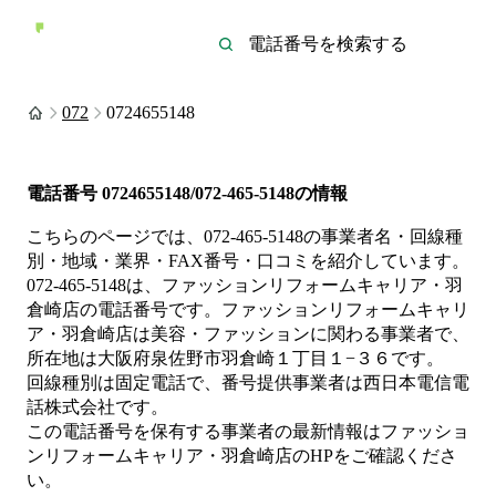
072
0724655148
電話番号
0724655148/072-465-5148
の情報
こちらのページでは、
072-465-5148
の事業者名・回線種
別・地域・業界・FAX番号・口コミを紹介しています。
072-465-5148
は、
ファッションリフォームキャリア・羽
倉崎店
の電話番号です。
ファッションリフォームキャリ
ア・羽倉崎店は
美容・ファッション
に関わる事業者
で、
所在地は大阪府泉佐野市羽倉崎１丁目１−３６
です。
回線種別は
固定電話
で、番号提供事業者は
西日本電信電
話株式会社
です。
この電話番号を保有する事業者の最新情報は
ファッショ
ンリフォームキャリア・羽倉崎店
のHP
をご確認くださ
い。