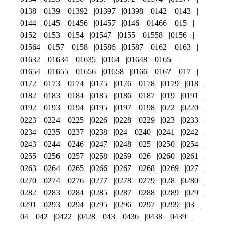
0138
0139
01392
01397
01398
0142
0143
0144
0145
01456
01457
0146
01466
015
0152
0153
0154
01547
0155
01558
0156
01564
0157
0158
01586
01587
0162
0163
01632
01634
01635
0164
01648
0165
01654
01655
01656
01658
0166
0167
017
0172
0173
0174
0175
0176
0178
0179
018
0182
0183
0184
0185
0186
0187
019
0191
0192
0193
0194
0195
0197
0198
022
0220
0223
0224
0225
0226
0228
0229
023
0233
0234
0235
0237
0238
024
0240
0241
0242
0243
0244
0246
0247
0248
025
0250
0254
0255
0256
0257
0258
0259
026
0260
0261
0263
0264
0265
0266
0267
0268
0269
027
0270
0274
0276
0277
0278
0279
028
0280
0282
0283
0284
0285
0287
0288
0289
029
0291
0293
0294
0295
0296
0297
0299
03
04
042
0422
0428
043
0436
0438
0439