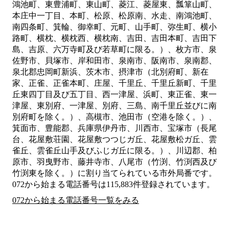
鴻池町、東豊浦町、東山町、菱江、菱屋東、瓢箪山町、
本庄中一丁目、本町、松原、松原南、水走、南鴻池町、
南四条町、箕輪、御幸町、元町、山手町、弥生町、横小
路町、横枕、横枕西、横枕南、吉田、吉田本町、吉田下
島、吉原、六万寺町及び若草町に限る。）、枚方市、泉
佐野市、貝塚市、岸和田市、泉南市、阪南市、泉南郡、
泉北郡忠岡町新浜、茨木市、摂津市（北別府町、新在
家、正雀、正雀本町、庄屋、千里丘、千里丘新町、千里
丘東四丁目及び五丁目、西一津屋、浜町、東正雀、東一
津屋、東別府、一津屋、別府、三島、南千里丘並びに南
別府町を除く。）、高槻市、池田市（空港を除く。）、
箕面市、豊能郡、兵庫県伊丹市、川西市、宝塚市（長尾
台、花屋敷荘園、花屋敷つつじガ丘、花屋敷松ガ丘、雲
雀丘、雲雀丘山手及びふじガ丘に限る。）、川辺郡、柏
原市、羽曳野市、藤井寺市、八尾市（竹渕、竹渕西及び
竹渕東を除く。）
に割り当てられている市外局番です。
072から始まる電話番号は115,883件登録されています。
072から始まる電話番号一覧をみる