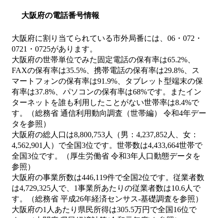
大阪府の電話番号情報
大阪府に割り当てられている市外局番には、06・072・
0721・0725があります。
大阪府の世帯単位でみた固定電話の保有率は65.2%、
FAXの保有率は35.5%、携帯電話の保有率は29.8%、ス
マートフォンの保有率は91.9%、タブレット型端末の保
有率は37.8%、パソコンの保有率は68%です。またイン
ターネットを誰も利用したことがない世帯率は8.4%で
す。（総務省 通信利用動向調査（世帯編） 令和4年デー
タを参照）
大阪府の総人口は8,800,753人（男：4,237,852人、女：
4,562,901人）で全国3位です。世帯数は4,433,664世帯で
全国3位です。（厚生労働省 令和3年人口動態データを
参照）
大阪府の事業所数は446,119件で全国2位です。従業者数
は4,729,325人で、1事業所あたりの従業者数は10.6人で
す。（総務省 平成26年経済センサス‐基礎調査を参照）
大阪府の1人あたり県民所得は305.5万円で全国16位で