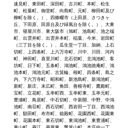
速見町、東田町、深田町、古川町、本町、松生
町、松葉町、御堂町、向島町、元町、柳田町及び
柳町を除く。）、四條畷市（上田原、さつきヶ
丘、下田原、田原台及び緑風台を除く。）、大東
市、寝屋川市、東大阪市（旭町、池島町、池之端
町、出雲井町、出雲井本町、稲葉、今米、岩田町
（三丁目を除く。）、瓜生堂一丁目、加納、上石
切町、上四条町、上六万寺町、川中、川田、河内
町、神田町、喜里川町、北石切町、北鴻池町、客
坊町、日下町、五条町、鴻池町、鴻池徳庵町、鴻
池本町、鴻池元町、古箕輪、桜町、四条町、島之
内、下六万寺町、昭和町、新池島町、新鴻池町、
新町、新庄、末広町、角田、善根寺町、鷹殿町、
宝町、立花町、玉串町西、玉串町東、玉串元町、
豊浦町、鳥居町、中石切町、中新開、中野、中鴻
池町、南荘町、西石切町、西岩田一丁目、西鴻池
町、額田町、布市町、箱殿町、花園西町、花園東
町、花園本町、東石切町、東鴻池町、東豊浦町、
東山町、菱江、菱屋東、瓢箪山町、本庄中一丁