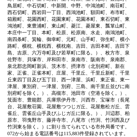
鳥居町、中石切町、中新開、中野、中鴻池町、南荘町、
西石切町、西岩田一丁目、西鴻池町、額田町、布市町、
箱殿町、花園西町、花園東町、花園本町、東石切町、東
鴻池町、東豊浦町、東山町、菱江、菱屋東、瓢箪山町、
本庄中一丁目、本町、松原、松原南、水走、南鴻池町、
南四条町、箕輪、御幸町、元町、山手町、弥生町、横小
路町、横枕、横枕西、横枕南、吉田、吉田本町、吉田下
島、吉原、六万寺町及び若草町に限る。）、枚方市、泉
佐野市、貝塚市、岸和田市、泉南市、阪南市、泉南郡、
泉北郡忠岡町新浜、茨木市、摂津市（北別府町、新在
家、正雀、正雀本町、庄屋、千里丘、千里丘新町、千里
丘東四丁目及び五丁目、西一津屋、浜町、東正雀、東一
津屋、東別府、一津屋、別府、三島、南千里丘並びに南
別府町を除く。）、高槻市、池田市（空港を除く。）、
箕面市、豊能郡、兵庫県伊丹市、川西市、宝塚市（長尾
台、花屋敷荘園、花屋敷つつじガ丘、花屋敷松ガ丘、雲
雀丘、雲雀丘山手及びふじガ丘に限る。）、川辺郡、柏
原市、羽曳野市、藤井寺市、八尾市（竹渕、竹渕西及び
竹渕東を除く。）
に割り当てられている市外局番です。
072から始まる電話番号は115,883件登録されています。