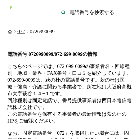
072
0726990099
電話番号
0726990099/072-699-0099
の情報
こちらのページでは、
072-699-0099
の事業者名・回線種
別・地域・業界・FAX番号・口コミを紹介しています。
072-699-0099
は、
萩の杜
の電話番号です。
萩の杜は
医
療・健康・介護
に関わる事業者
で、所在地は大阪府高槻
市大字萩谷１４−１
です。
回線種別は
固定電話
で、番号提供事業者は
西日本電信電
話株式会社
です。
この電話番号を保有する事業者の最新情報は
萩の杜
の
HP
をご確認ください。
なお、固定電話番号「
072
」を取得したい場合には、
固