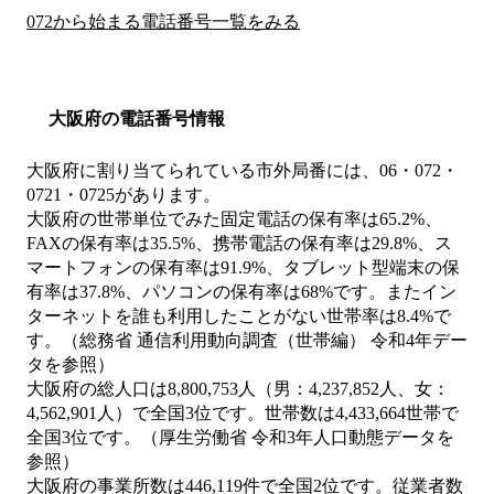
072から始まる電話番号一覧をみる
大阪府の電話番号情報
大阪府に割り当てられている市外局番には、06・072・
0721・0725があります。
大阪府の世帯単位でみた固定電話の保有率は65.2%、
FAXの保有率は35.5%、携帯電話の保有率は29.8%、ス
マートフォンの保有率は91.9%、タブレット型端末の保
有率は37.8%、パソコンの保有率は68%です。またイン
ターネットを誰も利用したことがない世帯率は8.4%で
す。（総務省 通信利用動向調査（世帯編） 令和4年デー
タを参照）
大阪府の総人口は8,800,753人（男：4,237,852人、女：
4,562,901人）で全国3位です。世帯数は4,433,664世帯で
全国3位です。（厚生労働省 令和3年人口動態データを
参照）
大阪府の事業所数は446,119件で全国2位です。従業者数