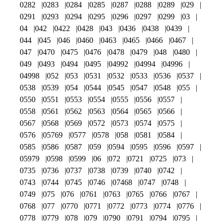
0282
0283
0284
0285
0287
0288
0289
029
0291
0293
0294
0295
0296
0297
0299
03
04
042
0422
0428
043
0436
0438
0439
044
045
046
0460
0463
0465
0466
0467
047
0470
0475
0476
0478
0479
048
0480
049
0493
0494
0495
04992
04994
04996
04998
052
053
0531
0532
0533
0536
0537
0538
0539
054
0544
0545
0547
0548
055
0550
0551
0553
0554
0555
0556
0557
0558
0561
0562
0563
0564
0565
0566
0567
0568
0569
0572
0573
0574
0575
0576
05769
0577
0578
058
0581
0584
0585
0586
0587
059
0594
0595
0596
0597
05979
0598
0599
06
072
0721
0725
073
0735
0736
0737
0738
0739
0740
0742
0743
0744
0745
0746
07468
0747
0748
0749
075
076
0761
0763
0765
0766
0767
0768
077
0770
0771
0772
0773
0774
0776
0778
0779
078
079
0790
0791
0794
0795