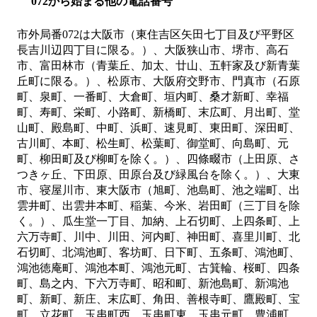
072から始まる他の電話番号
市外局番
072
は
大阪市（東住吉区矢田七丁目及び平野区
長吉川辺四丁目に限る。）、大阪狭山市、堺市、高石
市、富田林市（青葉丘、加太、廿山、五軒家及び新青葉
丘町に限る。）、松原市、大阪府交野市、門真市（石原
町、泉町、一番町、大倉町、垣内町、桑才新町、幸福
町、寿町、栄町、小路町、新橋町、末広町、月出町、堂
山町、殿島町、中町、浜町、速見町、東田町、深田町、
古川町、本町、松生町、松葉町、御堂町、向島町、元
町、柳田町及び柳町を除く。）、四條畷市（上田原、さ
つきヶ丘、下田原、田原台及び緑風台を除く。）、大東
市、寝屋川市、東大阪市（旭町、池島町、池之端町、出
雲井町、出雲井本町、稲葉、今米、岩田町（三丁目を除
く。）、瓜生堂一丁目、加納、上石切町、上四条町、上
六万寺町、川中、川田、河内町、神田町、喜里川町、北
石切町、北鴻池町、客坊町、日下町、五条町、鴻池町、
鴻池徳庵町、鴻池本町、鴻池元町、古箕輪、桜町、四条
町、島之内、下六万寺町、昭和町、新池島町、新鴻池
町、新町、新庄、末広町、角田、善根寺町、鷹殿町、宝
町、立花町、玉串町西、玉串町東、玉串元町、豊浦町、