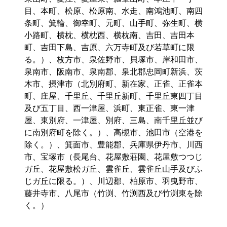
目、本町、松原、松原南、水走、南鴻池町、南四
条町、箕輪、御幸町、元町、山手町、弥生町、横
小路町、横枕、横枕西、横枕南、吉田、吉田本
町、吉田下島、吉原、六万寺町及び若草町に限
る。）、枚方市、泉佐野市、貝塚市、岸和田市、
泉南市、阪南市、泉南郡、泉北郡忠岡町新浜、茨
木市、摂津市（北別府町、新在家、正雀、正雀本
町、庄屋、千里丘、千里丘新町、千里丘東四丁目
及び五丁目、西一津屋、浜町、東正雀、東一津
屋、東別府、一津屋、別府、三島、南千里丘並び
に南別府町を除く。）、高槻市、池田市（空港を
除く。）、箕面市、豊能郡、兵庫県伊丹市、川西
市、宝塚市（長尾台、花屋敷荘園、花屋敷つつじ
ガ丘、花屋敷松ガ丘、雲雀丘、雲雀丘山手及びふ
じガ丘に限る。）、川辺郡、柏原市、羽曳野市、
藤井寺市、八尾市（竹渕、竹渕西及び竹渕東を除
く。）