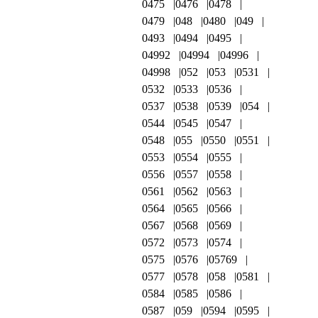
0475
0476
0478
0479
048
0480
049
0493
0494
0495
04992
04994
04996
04998
052
053
0531
0532
0533
0536
0537
0538
0539
054
0544
0545
0547
0548
055
0550
0551
0553
0554
0555
0556
0557
0558
0561
0562
0563
0564
0565
0566
0567
0568
0569
0572
0573
0574
0575
0576
05769
0577
0578
058
0581
0584
0585
0586
0587
059
0594
0595