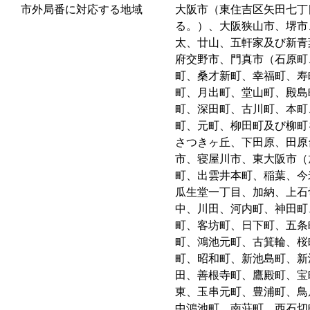
市外局番に対応する地域
大阪市（東住吉区矢田七丁
る。）、大阪狭山市、堺市
太、廿山、五軒家及び新青
府交野市、門真市（石原町
町、桑才新町、幸福町、寿
町、月出町、堂山町、殿島
町、深田町、古川町、本町
町、元町、柳田町及び柳町
さつきヶ丘、下田原、田原
市、寝屋川市、東大阪市（
町、出雲井本町、稲葉、今
瓜生堂一丁目、加納、上石
中、川田、河内町、神田町
町、客坊町、日下町、五条
町、鴻池元町、古箕輪、桜
町、昭和町、新池島町、新
田、善根寺町、鷹殿町、宝
東、玉串元町、豊浦町、鳥
中鴻池町、南荘町、西石切