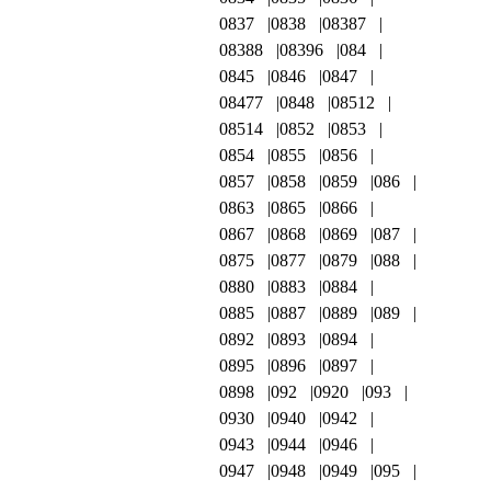
0837
0838
08387
08388
08396
084
0845
0846
0847
08477
0848
08512
08514
0852
0853
0854
0855
0856
0857
0858
0859
086
0863
0865
0866
0867
0868
0869
087
0875
0877
0879
088
0880
0883
0884
0885
0887
0889
089
0892
0893
0894
0895
0896
0897
0898
092
0920
093
0930
0940
0942
0943
0944
0946
0947
0948
0949
095