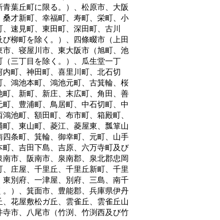
新青葉丘町に限る。）、松原市、大阪
、桑才新町、幸福町、寿町、栄町、小
町、速見町、東田町、深田町、古川
及び柳町を除く。）、四條畷市（上田
東市、寝屋川市、東大阪市（旭町、池
町（三丁目を除く。）、瓜生堂一丁
河内町、神田町、喜里川町、北石切
町、鴻池本町、鴻池元町、古箕輪、桜
池町、新町、新庄、末広町、角田、善
元町、豊浦町、鳥居町、中石切町、中
西鴻池町、額田町、布市町、箱殿町、
浦町、東山町、菱江、菱屋東、瓢箪山
南四条町、箕輪、御幸町、元町、山手
本町、吉田下島、吉原、六万寺町及び
泉南市、阪南市、泉南郡、泉北郡忠岡
町、庄屋、千里丘、千里丘新町、千里
、東別府、一津屋、別府、三島、南千
く。）、箕面市、豊能郡、兵庫県伊丹
丘、花屋敷松ガ丘、雲雀丘、雲雀丘山
井寺市、八尾市（竹渕、竹渕西及び竹