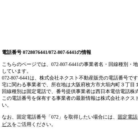
電話番号
0728076441/072-807-6441
の情報
こちらのページでは、
072-807-6441
の事業者名・回線種別・地
しています。
072-807-6441
は、
株式会社ネクスト不動産販売
の電話番号です
宅
に関わる事業者
で、所在地は大阪府枚方市大垣内町３丁目１
回線種別は
固定電話
で、番号提供事業者は
西日本電信電話株
この電話番号を保有する事業者の最新情報は
株式会社ネクス
い。
なお、固定電話番号「
072
」を取得したい場合には、
固定電話
ビス
をご活用ください。