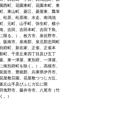
園西町、花園東町、花園本町、東
町、東山町、菱江、菱屋東、瓢箪
、松原、松原南、水走、南鴻池
町、元町、山手町、弥生町、横小
南、吉田、吉田本町、吉田下島、
に限る。）、枚方市、泉佐野市、
、阪南市、泉南郡、泉北郡忠岡町
別府町、新在家、正雀、正雀本
新町、千里丘東四丁目及び五丁
雀、東一津屋、東別府、一津屋、
に南別府町を除く。）、高槻市、
箕面市、豊能郡、兵庫県伊丹市、
花屋敷荘園、花屋敷つつじガ丘、
雀丘山手及びふじガ丘に限
羽曳野市、藤井寺市、八尾市（竹
く。）