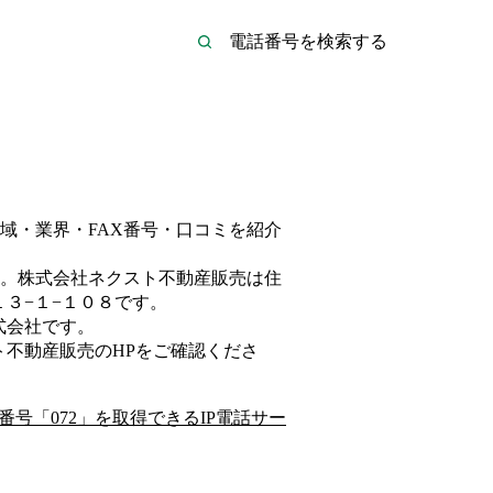
域・業界・FAX番号・口コミを紹介
。
株式会社ネクスト不動産販売は
住
３−１−１０８
です。
式会社
です。
ト不動産販売
のHP
をご確認くださ
番号「
072
」を取得できるIP電話サー