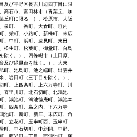
目及び平野区長吉川辺四丁目に限
、高石市、富田林市（青葉丘、加
葉丘町に限る。）、松原市、大阪
、泉町、一番町、大倉町、垣内
町、栄町、小路町、新橋町、末広
町、中町、浜町、速見町、東田
、松生町、松葉町、御堂町、向島
を除く。）、四條畷市（上田原、
台及び緑風台を除く。）、大東
旭町、池島町、池之端町、出雲井
米、岩田町（三丁目を除く。）、
切町、上四条町、上六万寺町、川
、喜里川町、北石切町、北鴻池
町、鴻池町、鴻池徳庵町、鴻池本
町、四条町、島之内、下六万寺
鴻池町、新町、新庄、末広町、角
町、立花町、玉串町西、玉串町
居町、中石切町、中新開、中野、
町、西岩田一丁目、西鴻池町、額