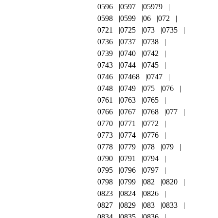
0596
0597
05979
0598
0599
06
072
0721
0725
073
0735
0736
0737
0738
0739
0740
0742
0743
0744
0745
0746
07468
0747
0748
0749
075
076
0761
0763
0765
0766
0767
0768
077
0770
0771
0772
0773
0774
0776
0778
0779
078
079
0790
0791
0794
0795
0796
0797
0798
0799
082
0820
0823
0824
0826
0827
0829
083
0833
0834
0835
0836