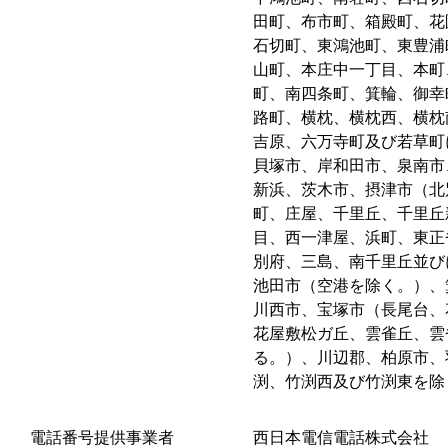
田町、布市町、箱殿町、花
石切町、東鴻池町、東豊浦
山町、本庄中一丁目、本町
町、南四条町、箕輪、御幸
路町、横枕、横枕西、横枕
吉原、六万寺町及び若草町
貝塚市、岸和田市、泉南市
新浜、茨木市、摂津市（北
町、庄屋、千里丘、千里丘
目、西一津屋、浜町、東正
別府、三島、南千里丘並び
池田市（空港を除く。）、
川西市、宝塚市（長尾台、
花屋敷松ガ丘、雲雀丘、雲
る。）、川辺郡、柏原市、
渕、竹渕西及び竹渕東を除
電話番号提供事業者
西日本電信電話株式会社