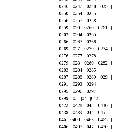
0246
0247
0248
025
0250
0254
0255
0256
0257
0258
0259
026
0260
0261
0263
0264
0265
0266
0267
0268
0269
027
0270
0274
0276
0277
0278
0279
028
0280
0282
0283
0284
0285
0287
0288
0289
029
0291
0293
0294
0295
0296
0297
0299
03
04
042
0422
0428
043
0436
0438
0439
044
045
046
0460
0463
0465
0466
0467
047
0470