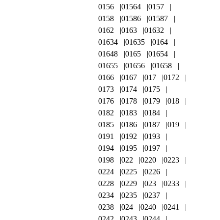
0156
01564
0157
0158
01586
01587
0162
0163
01632
01634
01635
0164
01648
0165
01654
01655
01656
01658
0166
0167
017
0172
0173
0174
0175
0176
0178
0179
018
0182
0183
0184
0185
0186
0187
019
0191
0192
0193
0194
0195
0197
0198
022
0220
0223
0224
0225
0226
0228
0229
023
0233
0234
0235
0237
0238
024
0240
0241
0242
0243
0244