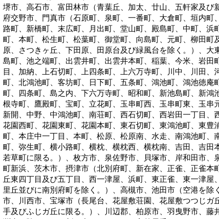
堺市、高石市、富田林市（青葉丘、加太、廿山、五軒家及び
府交野市、門真市（石原町、泉町、一番町、大倉町、垣内町
路町、新橋町、末広町、月出町、堂山町、殿島町、中町、浜
町、本町、松生町、松葉町、御堂町、向島町、元町、柳田町
原、さつきヶ丘、下田原、田原台及び緑風台を除く。）、大
島町、池之端町、出雲井町、出雲井本町、稲葉、今米、岩田
目、加納、上石切町、上四条町、上六万寺町、川中、川田、
町、北鴻池町、客坊町、日下町、五条町、鴻池町、鴻池徳庵
町、四条町、島之内、下六万寺町、昭和町、新池島町、新鴻
根寺町、鷹殿町、宝町、立花町、玉串町西、玉串町東、玉串
新開、中野、中鴻池町、南荘町、西石切町、西岩田一丁目、
花園西町、花園東町、花園本町、東石切町、東鴻池町、東豊
町、本庄中一丁目、本町、松原、松原南、水走、南鴻池町、
町、弥生町、横小路町、横枕、横枕西、横枕南、吉田、吉田
若草町に限る。）、枚方市、泉佐野市、貝塚市、岸和田市、
町新浜、茨木市、摂津市（北別府町、新在家、正雀、正雀本
丘東四丁目及び五丁目、西一津屋、浜町、東正雀、東一津屋
里丘並びに南別府町を除く。）、高槻市、池田市（空港を除
市、川西市、宝塚市（長尾台、花屋敷荘園、花屋敷つつじガ
手及びふじガ丘に限る。）、川辺郡、柏原市、羽曳野市、藤