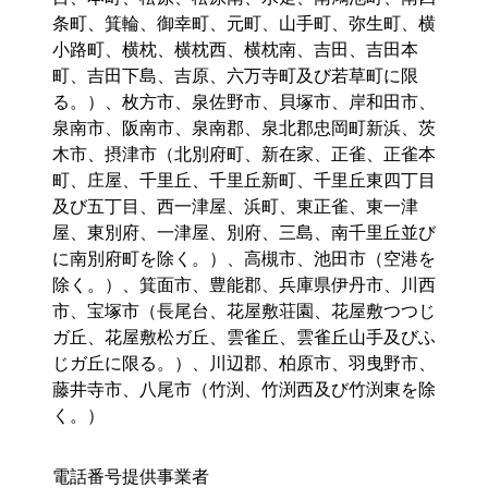
条町、箕輪、御幸町、元町、山手町、弥生町、横
小路町、横枕、横枕西、横枕南、吉田、吉田本
町、吉田下島、吉原、六万寺町及び若草町に限
る。）、枚方市、泉佐野市、貝塚市、岸和田市、
泉南市、阪南市、泉南郡、泉北郡忠岡町新浜、茨
木市、摂津市（北別府町、新在家、正雀、正雀本
町、庄屋、千里丘、千里丘新町、千里丘東四丁目
及び五丁目、西一津屋、浜町、東正雀、東一津
屋、東別府、一津屋、別府、三島、南千里丘並び
に南別府町を除く。）、高槻市、池田市（空港を
除く。）、箕面市、豊能郡、兵庫県伊丹市、川西
市、宝塚市（長尾台、花屋敷荘園、花屋敷つつじ
ガ丘、花屋敷松ガ丘、雲雀丘、雲雀丘山手及びふ
じガ丘に限る。）、川辺郡、柏原市、羽曳野市、
藤井寺市、八尾市（竹渕、竹渕西及び竹渕東を除
く。）
電話番号提供事業者