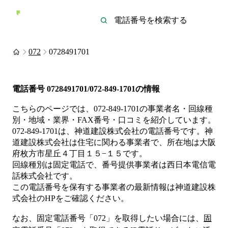
072
0728491701
電話番号
0728491701/072-849-1701
の情報
こちらのページでは、
072-849-1701
の事業者名・回線種
別・地域・業界・FAX番号・口コミを紹介しています。
072-849-1701
は、
神道建設株式会社
の電話番号です。
神
道建設株式会社は
住宅
に関わる事業者
で、所在地は大阪
府枚方市星丘４丁目１５−１５
です。
回線種別は
固定電話
で、番号提供事業者は
西日本電信電
話株式会社
です。
この電話番号を保有する事業者の最新情報は
神道建設株
式会社
のHP
をご確認ください。
なお、固定電話番号「
072
」を取得したい場合には、
固