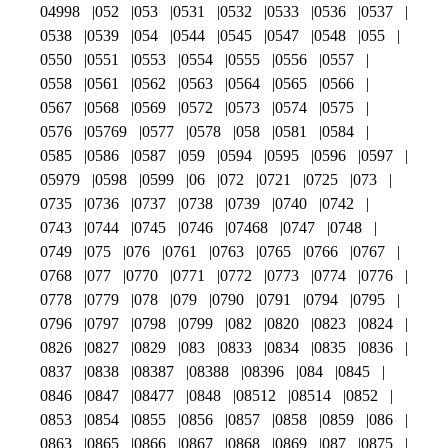
04998
052
053
0531
0532
0533
0536
0537
0538
0539
054
0544
0545
0547
0548
055
0550
0551
0553
0554
0555
0556
0557
0558
0561
0562
0563
0564
0565
0566
0567
0568
0569
0572
0573
0574
0575
0576
05769
0577
0578
058
0581
0584
0585
0586
0587
059
0594
0595
0596
0597
05979
0598
0599
06
072
0721
0725
073
0735
0736
0737
0738
0739
0740
0742
0743
0744
0745
0746
07468
0747
0748
0749
075
076
0761
0763
0765
0766
0767
0768
077
0770
0771
0772
0773
0774
0776
0778
0779
078
079
0790
0791
0794
0795
0796
0797
0798
0799
082
0820
0823
0824
0826
0827
0829
083
0833
0834
0835
0836
0837
0838
08387
08388
08396
084
0845
0846
0847
08477
0848
08512
08514
0852
0853
0854
0855
0856
0857
0858
0859
086
0863
0865
0866
0867
0868
0869
087
0875