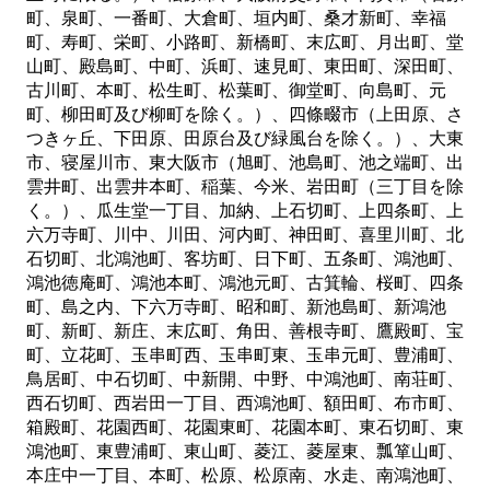
町、泉町、一番町、大倉町、垣内町、桑才新町、幸福
町、寿町、栄町、小路町、新橋町、末広町、月出町、堂
山町、殿島町、中町、浜町、速見町、東田町、深田町、
古川町、本町、松生町、松葉町、御堂町、向島町、元
町、柳田町及び柳町を除く。）、四條畷市（上田原、さ
つきヶ丘、下田原、田原台及び緑風台を除く。）、大東
市、寝屋川市、東大阪市（旭町、池島町、池之端町、出
雲井町、出雲井本町、稲葉、今米、岩田町（三丁目を除
く。）、瓜生堂一丁目、加納、上石切町、上四条町、上
六万寺町、川中、川田、河内町、神田町、喜里川町、北
石切町、北鴻池町、客坊町、日下町、五条町、鴻池町、
鴻池徳庵町、鴻池本町、鴻池元町、古箕輪、桜町、四条
町、島之内、下六万寺町、昭和町、新池島町、新鴻池
町、新町、新庄、末広町、角田、善根寺町、鷹殿町、宝
町、立花町、玉串町西、玉串町東、玉串元町、豊浦町、
鳥居町、中石切町、中新開、中野、中鴻池町、南荘町、
西石切町、西岩田一丁目、西鴻池町、額田町、布市町、
箱殿町、花園西町、花園東町、花園本町、東石切町、東
鴻池町、東豊浦町、東山町、菱江、菱屋東、瓢箪山町、
本庄中一丁目、本町、松原、松原南、水走、南鴻池町、