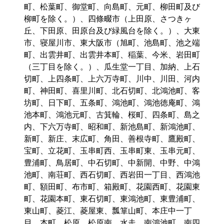
町、松葉町、御堂町、向島町、元町、柳田町及び
柳町を除く。）、四條畷市（上田原、さつきヶ
丘、下田原、田原台及び緑風台を除く。）、大東
市、寝屋川市、東大阪市（旭町、池島町、池之端
町、出雲井町、出雲井本町、稲葉、今米、岩田町
（三丁目を除く。）、瓜生堂一丁目、加納、上石
切町、上四条町、上六万寺町、川中、川田、河内
町、神田町、喜里川町、北石切町、北鴻池町、客
坊町、日下町、五条町、鴻池町、鴻池徳庵町、鴻
池本町、鴻池元町、古箕輪、桜町、四条町、島之
内、下六万寺町、昭和町、新池島町、新鴻池町、
新町、新庄、末広町、角田、善根寺町、鷹殿町、
宝町、立花町、玉串町西、玉串町東、玉串元町、
豊浦町、鳥居町、中石切町、中新開、中野、中鴻
池町、南荘町、西石切町、西岩田一丁目、西鴻池
町、額田町、布市町、箱殿町、花園西町、花園東
町、花園本町、東石切町、東鴻池町、東豊浦町、
東山町、菱江、菱屋東、瓢箪山町、本庄中一丁
目、本町、松原、松原南、水走、南鴻池町、南四