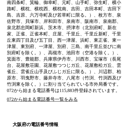
南四条町、箕輪、御幸町、元町、山手町、弥生町、横小
路町、横枕、横枕西、横枕南、吉田、吉田本町、吉田下
島、吉原、六万寺町及び若草町に限る。）、枚方市、泉
佐野市、貝塚市、岸和田市、泉南市、阪南市、泉南郡、
泉北郡忠岡町新浜、茨木市、摂津市（北別府町、新在
家、正雀、正雀本町、庄屋、千里丘、千里丘新町、千里
丘東四丁目及び五丁目、西一津屋、浜町、東正雀、東一
津屋、東別府、一津屋、別府、三島、南千里丘並びに南
別府町を除く。）、高槻市、池田市（空港を除く。）、
箕面市、豊能郡、兵庫県伊丹市、川西市、宝塚市（長尾
台、花屋敷荘園、花屋敷つつじガ丘、花屋敷松ガ丘、雲
雀丘、雲雀丘山手及びふじガ丘に限る。）、川辺郡、柏
原市、羽曳野市、藤井寺市、八尾市（竹渕、竹渕西及び
竹渕東を除く。）
に割り当てられている市外局番です。
072から始まる電話番号は115,883件登録されています。
072から始まる電話番号一覧をみる
大阪府の電話番号情報