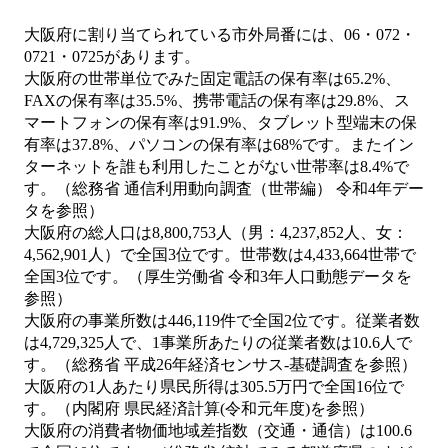
大阪府に割り当てられている市外局番には、06・072・
0721・0725があります。
大阪府の世帯単位でみた固定電話の保有率は65.2%、
FAXの保有率は35.5%、携帯電話の保有率は29.8%、ス
マートフォンの保有率は91.9%、タブレット型端末の保
有率は37.8%、パソコンの保有率は68%です。またイン
ターネットを誰も利用したことがない世帯率は8.4%で
す。（総務省 通信利用動向調査（世帯編） 令和4年デー
タを参照）
大阪府の総人口は8,800,753人（男：4,237,852人、女：
4,562,901人）で全国3位です。世帯数は4,433,664世帯で
全国3位です。（厚生労働省 令和3年人口動態データを
参照）
大阪府の事業所数は446,119件で全国2位です。従業者数
は4,729,325人で、1事業所あたりの従業者数は10.6人で
す。（総務省 平成26年経済センサス‐基礎調査を参照）
大阪府の1人あたり県民所得は305.5万円で全国16位で
す。（内閣府 県民経済計算(令和元年度)を参照）
大阪府の消費者物価地域差指数（交通・通信）は100.6