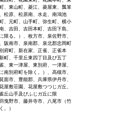
町、東山町、菱江、菱屋東、瓢箪
、松原、松原南、水走、南鴻池
町、元町、山手町、弥生町、横小
南、吉田、吉田本町、吉田下島、
に限る。）、枚方市、泉佐野市、
、阪南市、泉南郡、泉北郡忠岡町
別府町、新在家、正雀、正雀本
新町、千里丘東四丁目及び五丁
雀、東一津屋、東別府、一津屋、
に南別府町を除く。）、高槻市、
箕面市、豊能郡、兵庫県伊丹市、
花屋敷荘園、花屋敷つつじガ丘、
雀丘山手及びふじガ丘に限
羽曳野市、藤井寺市、八尾市（竹
く。）