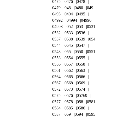
0475
0476
0478
0479
048
0480
049
0493
0494
0495
04992
04994
04996
04998
052
053
0531
0532
0533
0536
0537
0538
0539
054
0544
0545
0547
0548
055
0550
0551
0553
0554
0555
0556
0557
0558
0561
0562
0563
0564
0565
0566
0567
0568
0569
0572
0573
0574
0575
0576
05769
0577
0578
058
0581
0584
0585
0586
0587
059
0594
0595