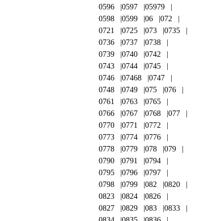
0596
0597
05979
0598
0599
06
072
0721
0725
073
0735
0736
0737
0738
0739
0740
0742
0743
0744
0745
0746
07468
0747
0748
0749
075
076
0761
0763
0765
0766
0767
0768
077
0770
0771
0772
0773
0774
0776
0778
0779
078
079
0790
0791
0794
0795
0796
0797
0798
0799
082
0820
0823
0824
0826
0827
0829
083
0833
0834
0835
0836