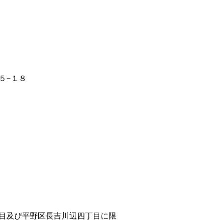
５−１８
目及び平野区長吉川辺四丁目に限