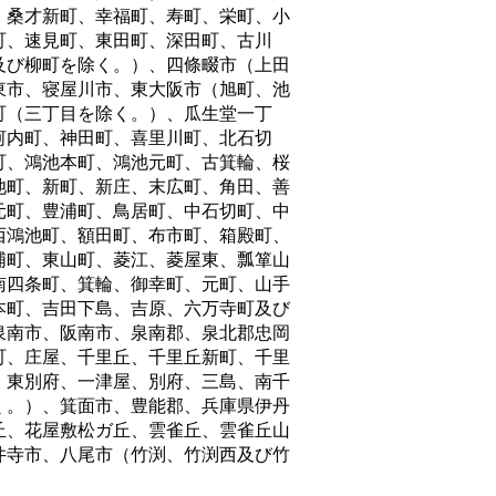
、桑才新町、幸福町、寿町、栄町、小
町、速見町、東田町、深田町、古川
及び柳町を除く。）、四條畷市（上田
東市、寝屋川市、東大阪市（旭町、池
町（三丁目を除く。）、瓜生堂一丁
河内町、神田町、喜里川町、北石切
町、鴻池本町、鴻池元町、古箕輪、桜
池町、新町、新庄、末広町、角田、善
元町、豊浦町、鳥居町、中石切町、中
西鴻池町、額田町、布市町、箱殿町、
浦町、東山町、菱江、菱屋東、瓢箪山
南四条町、箕輪、御幸町、元町、山手
本町、吉田下島、吉原、六万寺町及び
泉南市、阪南市、泉南郡、泉北郡忠岡
町、庄屋、千里丘、千里丘新町、千里
、東別府、一津屋、別府、三島、南千
く。）、箕面市、豊能郡、兵庫県伊丹
丘、花屋敷松ガ丘、雲雀丘、雲雀丘山
井寺市、八尾市（竹渕、竹渕西及び竹