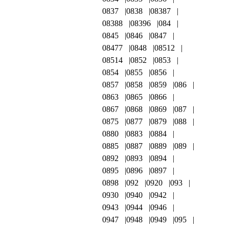
0837
0838
08387
08388
08396
084
0845
0846
0847
08477
0848
08512
08514
0852
0853
0854
0855
0856
0857
0858
0859
086
0863
0865
0866
0867
0868
0869
087
0875
0877
0879
088
0880
0883
0884
0885
0887
0889
089
0892
0893
0894
0895
0896
0897
0898
092
0920
093
0930
0940
0942
0943
0944
0946
0947
0948
0949
095