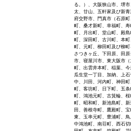
る。）、大阪狭山市、堺市
太、廿山、五軒家及び新青
府交野市、門真市（石原町
町、桑才新町、幸福町、寿
町、月出町、堂山町、殿島
町、深田町、古川町、本町
町、元町、柳田町及び柳町
さつきヶ丘、下田原、田原
市、寝屋川市、東大阪市（
町、出雲井本町、稲葉、今
瓜生堂一丁目、加納、上石
中、川田、河内町、神田町
町、客坊町、日下町、五条
町、鴻池元町、古箕輪、桜
町、昭和町、新池島町、新
田、善根寺町、鷹殿町、宝
東、玉串元町、豊浦町、鳥
中鴻池町、南荘町、西石切
田町、布市町、箱殿町、花