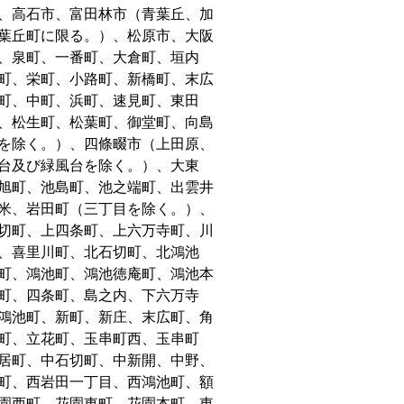
、高石市、富田林市（青葉丘、加
葉丘町に限る。）、松原市、大阪
、泉町、一番町、大倉町、垣内
町、栄町、小路町、新橋町、末広
町、中町、浜町、速見町、東田
、松生町、松葉町、御堂町、向島
を除く。）、四條畷市（上田原、
台及び緑風台を除く。）、大東
旭町、池島町、池之端町、出雲井
米、岩田町（三丁目を除く。）、
切町、上四条町、上六万寺町、川
、喜里川町、北石切町、北鴻池
町、鴻池町、鴻池徳庵町、鴻池本
町、四条町、島之内、下六万寺
鴻池町、新町、新庄、末広町、角
町、立花町、玉串町西、玉串町
居町、中石切町、中新開、中野、
町、西岩田一丁目、西鴻池町、額
園西町、花園東町、花園本町、東