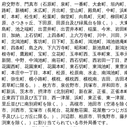
府交野市、門真市（石原町、泉町、一番町、大倉町、垣内町
路町、新橋町、末広町、月出町、堂山町、殿島町、中町、浜
町、本町、松生町、松葉町、御堂町、向島町、元町、柳田町
原、さつきヶ丘、下田原、田原台及び緑風台を除く。）、大
島町、池之端町、出雲井町、出雲井本町、稲葉、今米、岩田
目、加納、上石切町、上四条町、上六万寺町、川中、川田、
町、北鴻池町、客坊町、日下町、五条町、鴻池町、鴻池徳庵
町、四条町、島之内、下六万寺町、昭和町、新池島町、新鴻
根寺町、鷹殿町、宝町、立花町、玉串町西、玉串町東、玉串
新開、中野、中鴻池町、南荘町、西石切町、西岩田一丁目、
花園西町、花園東町、花園本町、東石切町、東鴻池町、東豊
町、本庄中一丁目、本町、松原、松原南、水走、南鴻池町、
町、弥生町、横小路町、横枕、横枕西、横枕南、吉田、吉田
若草町に限る。）、枚方市、泉佐野市、貝塚市、岸和田市、
町新浜、茨木市、摂津市（北別府町、新在家、正雀、正雀本
丘東四丁目及び五丁目、西一津屋、浜町、東正雀、東一津屋
里丘並びに南別府町を除く。）、高槻市、池田市（空港を除
市、川西市、宝塚市（長尾台、花屋敷荘園、花屋敷つつじガ
手及びふじガ丘に限る。）、川辺郡、柏原市、羽曳野市、藤
渕東を除く。）
に割り当てられている市外局番です。