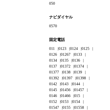
050
ナビダイヤル
0570
固定電話
011
0123
0124
0125
0126
01267
0133
0134
0135
0136
0137
01372
01374
01377
0138
0139
01392
01397
01398
0142
0143
0144
0145
01456
01457
0146
01466
015
0152
0153
0154
01547
0155
01558