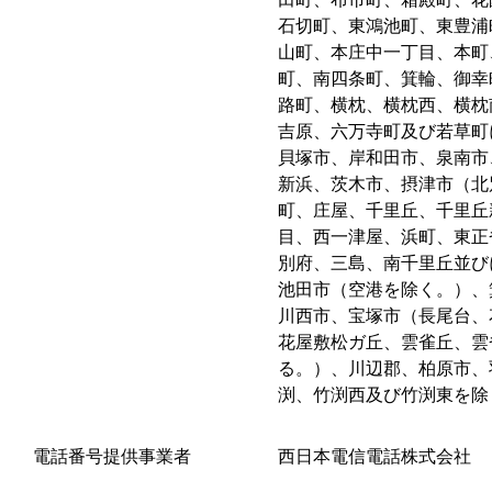
石切町、東鴻池町、東豊浦
山町、本庄中一丁目、本町
町、南四条町、箕輪、御幸
路町、横枕、横枕西、横枕
吉原、六万寺町及び若草町
貝塚市、岸和田市、泉南市
新浜、茨木市、摂津市（北
町、庄屋、千里丘、千里丘
目、西一津屋、浜町、東正
別府、三島、南千里丘並び
池田市（空港を除く。）、
川西市、宝塚市（長尾台、
花屋敷松ガ丘、雲雀丘、雲
る。）、川辺郡、柏原市、
渕、竹渕西及び竹渕東を除
電話番号提供事業者
西日本電信電話株式会社