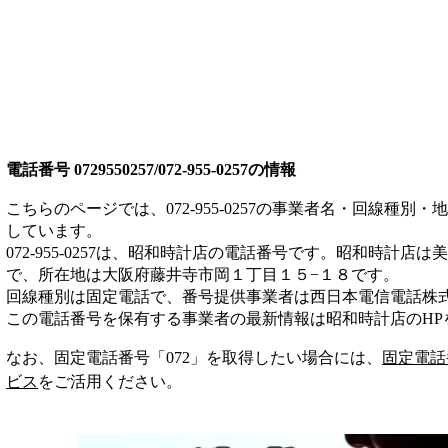
電話番号
0729550257/072-955-0257
の情報
こちらのページでは、
072-955-0257
の事業者名・回線種別・地
しています。
072-955-0257
は、
昭和時計店
の電話番号です。
昭和時計店は
美
で、所在地は大阪府藤井寺市岡１丁目１５−１８
です。
回線種別は
固定電話
で、番号提供事業者は
西日本電信電話株
この電話番号を保有する事業者の最新情報は
昭和時計店
のHP
なお、固定電話番号「
072
」を取得したい場合には、
固定電話
ビス
をご活用ください。