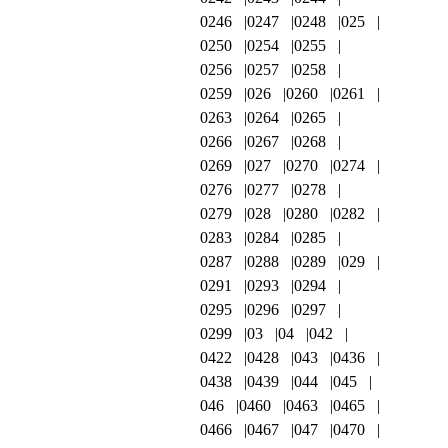
0246
0247
0248
025
0250
0254
0255
0256
0257
0258
0259
026
0260
0261
0263
0264
0265
0266
0267
0268
0269
027
0270
0274
0276
0277
0278
0279
028
0280
0282
0283
0284
0285
0287
0288
0289
029
0291
0293
0294
0295
0296
0297
0299
03
04
042
0422
0428
043
0436
0438
0439
044
045
046
0460
0463
0465
0466
0467
047
0470