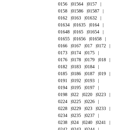
0156
01564
0157
0158
01586
01587
0162
0163
01632
01634
01635
0164
01648
0165
01654
01655
01656
01658
0166
0167
017
0172
0173
0174
0175
0176
0178
0179
018
0182
0183
0184
0185
0186
0187
019
0191
0192
0193
0194
0195
0197
0198
022
0220
0223
0224
0225
0226
0228
0229
023
0233
0234
0235
0237
0238
024
0240
0241
0242
0243
0244