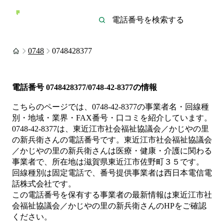
0748
0748428377
電話番号
0748428377/0748-42-8377
の情報
こちらのページでは、
0748-42-8377
の事業者名・回線種
別・地域・業界・FAX番号・口コミを紹介しています。
0748-42-8377
は、
東近江市社会福祉協議会／かじやの里
の新兵衛さん
の電話番号です。
東近江市社会福祉協議会
／かじやの里の新兵衛さんは
医療・健康・介護
に関わる
事業者
で、所在地は滋賀県東近江市佐野町３５
です。
回線種別は
固定電話
で、番号提供事業者は
西日本電信電
話株式会社
です。
この電話番号を保有する事業者の最新情報は
東近江市社
会福祉協議会／かじやの里の新兵衛さん
のHP
をご確認
ください。