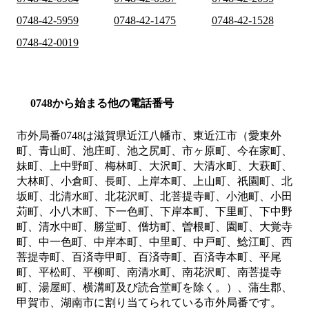
0748-42-5959
0748-42-1475
0748-42-1528
0748-42-0019
0748から始まる他の電話番号
市外局番
0748
は
滋賀県近江八幡市、東近江市（愛東外
町、青山町、池庄町、池之尻町、市ヶ原町、今在家町、
妹町、上中野町、梅林町、大沢町、大清水町、大萩町、
大林町、小倉町、長町、上岸本町、上山町、祇園町、北
坂町、北清水町、北花沢町、北菩提寺町、小池町、小田
苅町、小八木町、下一色町、下岸本町、下里町、下中野
町、清水中町、勝堂町、僧坊町、曽根町、園町、大覚寺
町、中一色町、中岸本町、中里町、中戸町、鯰江町、西
菩提寺町、百済寺甲町、百済寺町、百済寺本町、平尾
町、平松町、平柳町、南清水町、南花沢町、南菩提寺
町、湯屋町、横溝町及び読合堂町を除く。）、蒲生郡、
甲賀市、湖南市
に割り当てられている市外局番です。