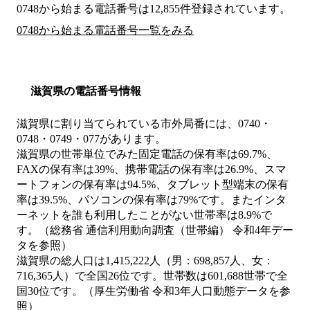
0748から始まる電話番号は12,855件登録されています。
0748から始まる電話番号一覧をみる
滋賀県の電話番号情報
滋賀県に割り当てられている市外局番には、0740・
0748・0749・077があります。
滋賀県の世帯単位でみた固定電話の保有率は69.7%、
FAXの保有率は39%、携帯電話の保有率は26.9%、スマ
ートフォンの保有率は94.5%、タブレット型端末の保有
率は39.5%、パソコンの保有率は79%です。またインタ
ーネットを誰も利用したことがない世帯率は8.9%で
す。（総務省 通信利用動向調査（世帯編） 令和4年デー
タを参照）
滋賀県の総人口は1,415,222人（男：698,857人、女：
716,365人）で全国26位です。世帯数は601,688世帯で全
国30位です。（厚生労働省 令和3年人口動態データを参
照）