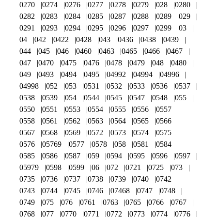
0270
0274
0276
0277
0278
0279
028
0280
0282
0283
0284
0285
0287
0288
0289
029
0291
0293
0294
0295
0296
0297
0299
03
04
042
0422
0428
043
0436
0438
0439
044
045
046
0460
0463
0465
0466
0467
047
0470
0475
0476
0478
0479
048
0480
049
0493
0494
0495
04992
04994
04996
04998
052
053
0531
0532
0533
0536
0537
0538
0539
054
0544
0545
0547
0548
055
0550
0551
0553
0554
0555
0556
0557
0558
0561
0562
0563
0564
0565
0566
0567
0568
0569
0572
0573
0574
0575
0576
05769
0577
0578
058
0581
0584
0585
0586
0587
059
0594
0595
0596
0597
05979
0598
0599
06
072
0721
0725
073
0735
0736
0737
0738
0739
0740
0742
0743
0744
0745
0746
07468
0747
0748
0749
075
076
0761
0763
0765
0766
0767
0768
077
0770
0771
0772
0773
0774
0776